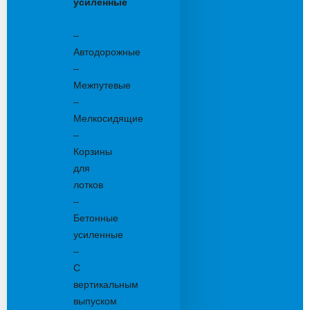
усиленные
Бетонные:
–
Автодорожные
–
Межпутевые
–
Мелкосидящие
–
Корзины
для
лотков
–
Бетонные
усиленные
–
С
вертикальным
выпуском