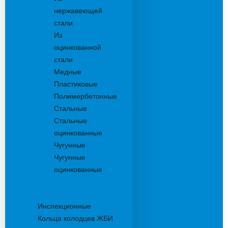
нержавеющей
стали
Из
оцинкованной
стали
Медные
Пластиковые
Полимербетонные
Стальные
Стальные
оцинкованные
Чугунные
Чугунные
оцинкованные
Дождеприемники
Колодцы
Инспекционные
Кольца колодцев ЖБИ