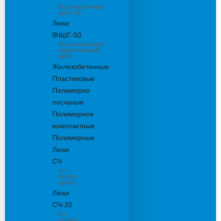
Высокопрочный
чугун 50
Люки
ВЧШГ-50
Высокопрочный
сверхтяжелый
чугун
Железобетонные
Пластиковые
Полимерно
песчаные
Полимерное
композитные
Полимерные
Люки
СЧ
Из
серого
чугуна
Люки
СЧ-20
Из
серого