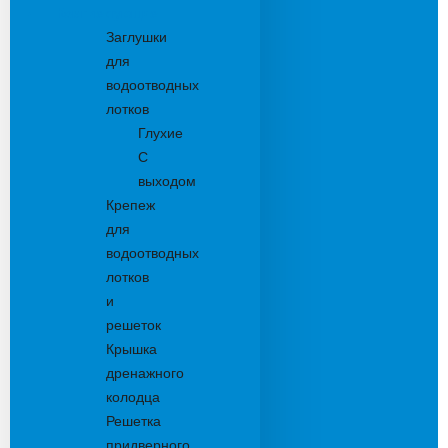
Комплектующие
Заглушки
для
водоотводных
лотков
Глухие
С
выходом
Крепеж
для
водоотводных
лотков
и
решеток
Крышка
дренажного
колодца
Решетка
придверного