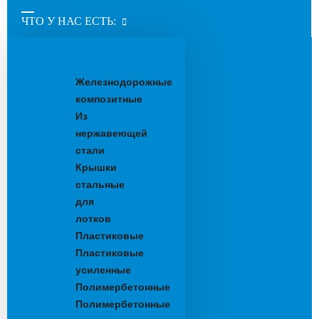
ЧТО У НАС ЕСТЬ:
Водоотводные
лотки
Железнодорожные
композитные
Из
нержавеющей
стали
Крышки
стальные
для
лотков
Пластиковые
Пластиковые
усиленные
Полимербетонные
Полимербетонные