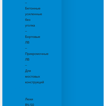
–
Бетонные
усиленные
без
уголка
–
Бортовые
ЛВ
–
Прикромочные
ЛВ
–
Для
мостовых
конструкций
Люки
канализационные
Люки
ВЧ-50