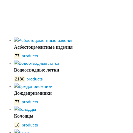
ЗАДВИЖКИ ТИП 47GV DN200
L-2500-3500 DENDOR
Асбестоцементные изделия
77
products
Водоотводные лотки
2180
products
Дождеприемники
77
products
Колодцы
18
products