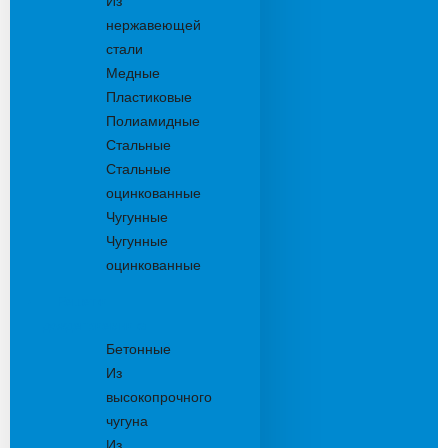
Из
нержавеющей
стали
Медные
Пластиковые
Полиамидные
Стальные
Стальные
оцинкованные
Чугунные
Чугунные
оцинкованные
Решетки
дождеприемника
Бетонные
Из
высокопрочного
чугуна
Из