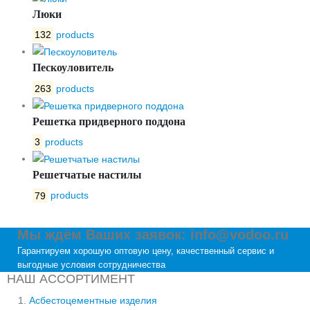
Люки
132
products
Пескоуловитель
263
products
Решетка придверного поддона
3
products
Решетчатые настилы
79
products
Мы ждём Ваших заявок: info@vodoo.ru
Гарантируем хорошую оптовую цену, качественный сервис и
выгодные условия сотрудничества
НАШ АССОРТИМЕНТ
Асбестоцементные изделия