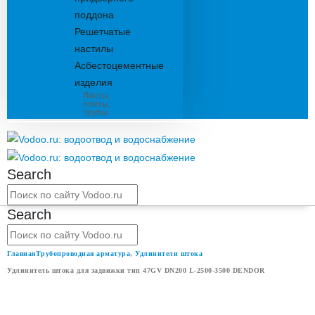
поддона
Решетчатые
настилы
Асбестоцементные
изделия
Листы,
плиты,
трубы
Search
Search
Главная
Трубопроводная арматура
,
Удлинители штока
Удлинитель штока для задвижки тип 47GV DN200 L-2500-3500 DENDOR
УДЛИНИТЕЛЬ ШТОКА ДЛЯ