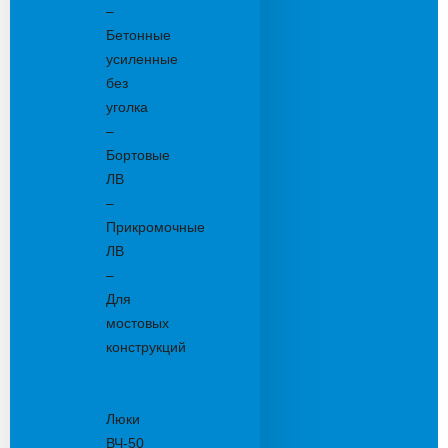
–
Бетонные
усиленные
без
уголка
–
Бортовые
ЛВ
–
Прикромочные
ЛВ
–
Для
мостовых
конструкций
Люки
канализационные
Люки
ВЧ-50