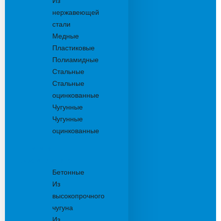
Из
нержавеющей
стали
Медные
Пластиковые
Полиамидные
Стальные
Стальные
оцинкованные
Чугунные
Чугунные
оцинкованные
Решетки
дождеприемника
Бетонные
Из
высокопрочного
чугуна
Из