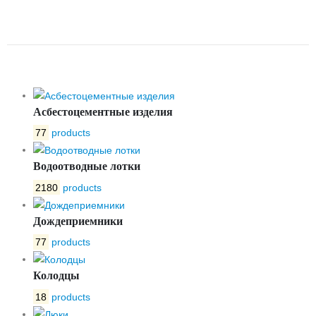
ЗАДВИЖКИ ТИП 47GV DN200
L-1200-2000 DENDOR
Асбестоцементные изделия
77
products
Водоотводные лотки
2180
products
Дождеприемники
77
products
Колодцы
18
products