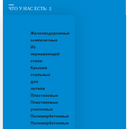
ЧТО У НАС ЕСТЬ:
Водоотводные
лотки
Железнодорожные
композитные
Из
нержавеющей
стали
Крышки
стальные
для
лотков
Пластиковые
Пластиковые
усиленные
Полимербетонные
Полимербетонные