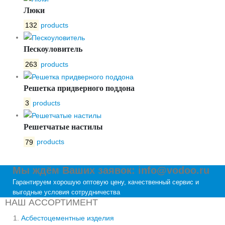
Люки
132
products
Пескоуловитель
263
products
Решетка придверного поддона
3
products
Решетчатые настилы
79
products
Мы ждём Ваших заявок: info@vodoo.ru
Гарантируем хорошую оптовую цену, качественный сервис и
выгодные условия сотрудничества
НАШ АССОРТИМЕНТ
Асбестоцементные изделия