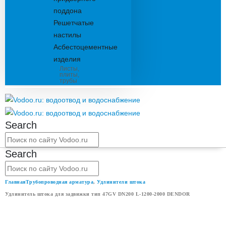
поддона
Решетчатые
настилы
Асбестоцементные
изделия
Листы,
плиты,
трубы
Search
Search
Главная
Трубопроводная арматура
,
Удлинители штока
Удлинитель штока для задвижки тип 47GV DN200 L-1200-2000 DENDOR
УДЛИНИТЕЛЬ ШТОКА ДЛЯ