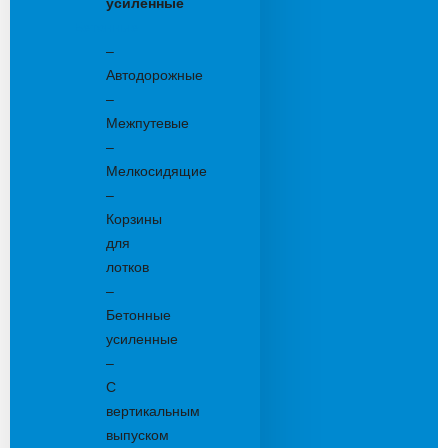
усиленные
Бетонные:
–
Автодорожные
–
Межпутевые
–
Мелкосидящие
–
Корзины
для
лотков
–
Бетонные
усиленные
–
С
вертикальным
выпуском