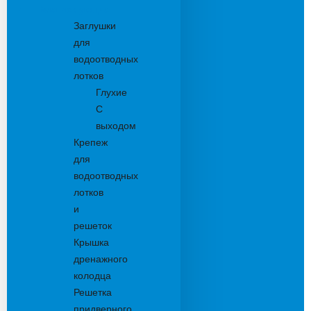
Комплектующие
Заглушки
для
водоотводных
лотков
Глухие
С
выходом
Крепеж
для
водоотводных
лотков
и
решеток
Крышка
дренажного
колодца
Решетка
придверного