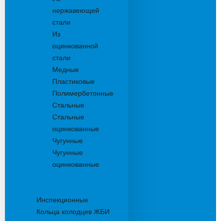
нержавеющей
стали
Из
оцинкованной
стали
Медные
Пластиковые
Полимербетонные
Стальные
Стальные
оцинкованные
Чугунные
Чугунные
оцинкованные
Дождеприемники
Колодцы
Инспекционные
Кольца колодцев ЖБИ