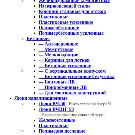
Железнодорожные композитные
Из нержавеющей стали
Крышки стальные для лотков
Пластиковые
Пластиковые усиленные
Полимербетонные
Полимербетонные усиленные
Бетонные:
— Автодорожные
— Межпутевые
— Мелкосидящие
— Корзины для лотков
— Бетонные усиленные
— С вертикальным выпуском
— Бетонные усиленные без уголка
— Бортовые ЛВ
— Прикромочные ЛВ
— Для мостовых конструкций
Люки канализационные
Люки ВЧ-50
Высокопрочный чугун 50
Люки ВЧШГ-50
Высокопрочный сверхтяжелый чугун
Железобетонные
Пластиковые
Полимерно песчаные