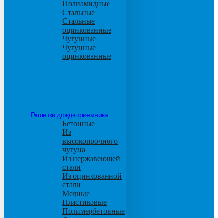
Полиамидные
Стальные
Стальные
оцинкованные
Чугунные
Чугунные
оцинкованные
Решетки дождеприемника
Бетонные
Из
высокопрочного
чугуна
Из нержавеющей
стали
Из оцинкованной
стали
Медные
Пластиковые
Полимербетонные