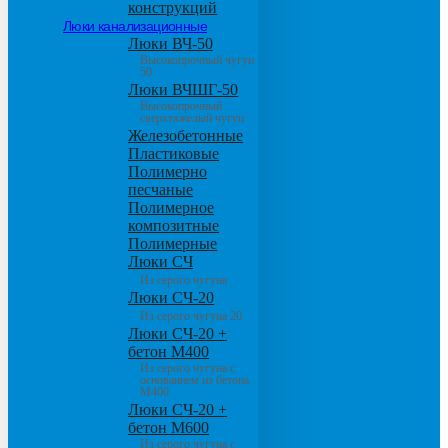
конструкций
Люки канализационные
Люки ВЧ-50
Высокопрочный чугун
50
Люки ВЧШГ-50
Высокопрочный
сверхтяжелый чугун
Железобетонные
Пластиковые
Полимерно
песчаные
Полимерное
композитные
Полимерные
Люки СЧ
Из серого чугуна
Люки СЧ-20
Из серого чугуна 20
Люки СЧ-20 +
бетон М400
Из серого чугуна с
основанием из бетона
М400
Люки СЧ-20 +
бетон М600
Из серого чугуна с