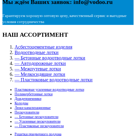
Мы ждём Ваших заявок: info@vodoo.ru
Гарантируем хорошую оптовую цену, качественный сервис и выгодные
условия сотрудничества
НАШ АССОРТИМЕНТ
Асбестоцементные изделия
Водоотводные лотки
— Бетонные водоотводные лотки
— Автодорожные лотки
— Межпутевые лотки
— Мелкосидящие лотки
— Пластиковые водоотводные лотки
Пластиковые усиленные водоотводные лотки
Полимербетонные лотки
Дождеприемники
Колодцы
Люки канализационные
Пескоуловители
— Бетонные пескоуловители
— Усиленные пескоуловители
— Пластиковые пескоуловители
Решетки придверного поддона