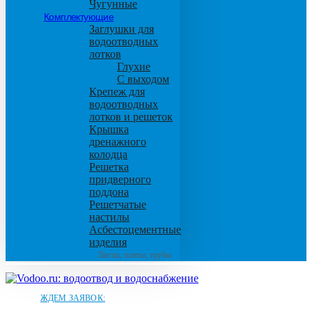
Чугунные
Комплектующие
Заглушки для
водоотводных
лотков
Глухие
С выходом
Крепеж для
водоотводных
лотков и решеток
Крышка
дренажного
колодца
Решетка
придверного
поддона
Решетчатые
настилы
Асбестоцементные
изделия
Листы, плиты, трубы
ЖДЕМ ЗАЯВОК: