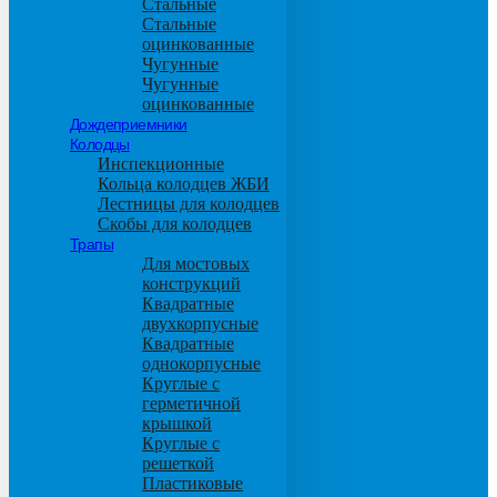
Стальные
Стальные
оцинкованные
Чугунные
Чугунные
оцинкованные
Дождеприемники
Колодцы
Инспекционные
Кольца колодцев ЖБИ
Лестницы для колодцев
Скобы для колодцев
Трапы
Для мостовых
конструкций
Квадратные
двухкорпусные
Квадратные
однокорпусные
Круглые с
герметичной
крышкой
Круглые с
решеткой
Пластиковые