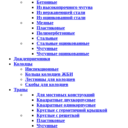
Бетонные
Из высокопрочного чугуна
Из нержавеющей стали
Из оцинкованной стали
Медные
Пластиковые
Полимербетонные
Стальные
Стальные оцинкованные
Чугунные
Чугунные оцинкованные
Дождеприемники
Колодцы
Инспекционные
Кольца колодцев ЖБИ
Лестницы для колодцев
Скобы для колодцев
Трапы
Для мостовых конструкций
Квадратные двухкорпусные
Квадратные однокорпусные
Круглые с герметичной крышкой
Круглые с решеткой
Пластиковые
Чугунные