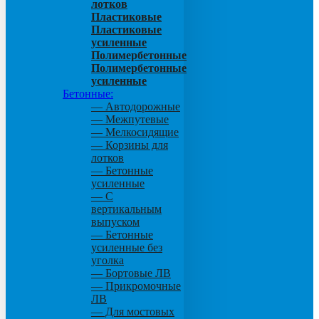
лотков
Пластиковые
Пластиковые
усиленные
Полимербетонные
Полимербетонные
усиленные
Бетонные:
— Автодорожные
— Межпутевые
— Мелкосидящие
— Корзины для
лотков
— Бетонные
усиленные
— С
вертикальным
выпуском
— Бетонные
усиленные без
уголка
— Бортовые ЛВ
— Прикромочные
ЛВ
— Для мостовых