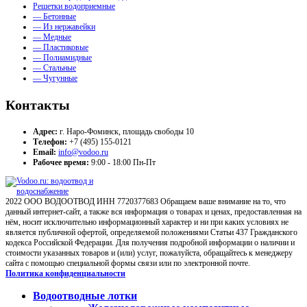
Решетки водоприемные
— Бетонные
— Из нержавейки
— Медные
— Пластиковые
— Полиамидные
— Стальные
— Чугунные
Контакты
Адрес:
г. Наро-Фоминск, площадь свободы 10
Телефон:
+7 (495) 155-0121
Email:
info@vodoo.ru
Рабочее время:
9:00 - 18:00 Пн-Пт
2022 ООО ВОДООТВОД ИНН 7720377683 Обращаем ваше внимание на то, что
данный интернет-сайт, а также вся информация о товарах и ценах, предоставленная на
нём, носит исключительно информационный характер и ни при каких условиях не
является публичной офертой, определяемой положениями Статьи 437 Гражданского
кодекса Российской Федерации. Для получения подробной информации о наличии и
стоимости указанных товаров и (или) услуг, пожалуйста, обращайтесь к менеджеру
сайта с помощью специальной формы связи или по электронной почте.
Политика конфиденциальности
Водоотводные лотки