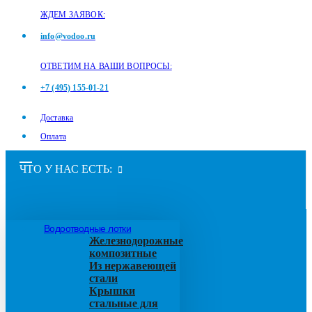
ЖДЕМ ЗАЯВОК:
info@vodoo.ru
ОТВЕТИМ НА ВАШИ ВОПРОСЫ:
+7 (495) 155-01-21
Доставка
Оплата
ЧТО У НАС ЕСТЬ:
Водоотводные лотки
Железнодорожные
композитные
Из нержавеющей
стали
Крышки
стальные для