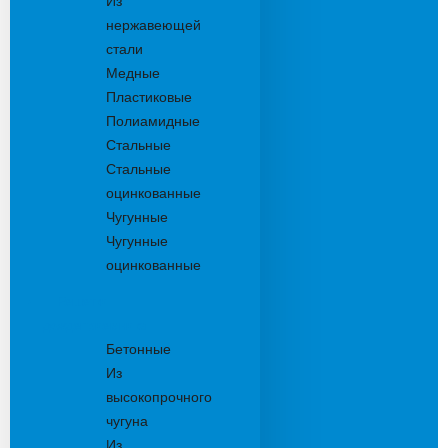
Из
нержавеющей
стали
Медные
Пластиковые
Полиамидные
Стальные
Стальные
оцинкованные
Чугунные
Чугунные
оцинкованные
Решетки
дождеприемника
Бетонные
Из
высокопрочного
чугуна
Из