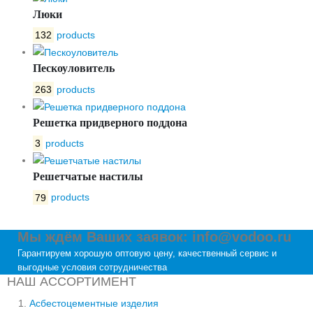
Люки
132
products
Пескоуловитель
263
products
Решетка придверного поддона
3
products
Решетчатые настилы
79
products
Мы ждём Ваших заявок: info@vodoo.ru
Гарантируем хорошую оптовую цену, качественный сервис и
выгодные условия сотрудничества
НАШ АССОРТИМЕНТ
Асбестоцементные изделия