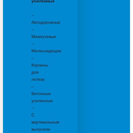
усиленные
Бетонные:
–
Автодорожные
–
Межпутевые
–
Мелкосидящие
–
Корзины
для
лотков
–
Бетонные
усиленные
–
С
вертикальным
выпуском