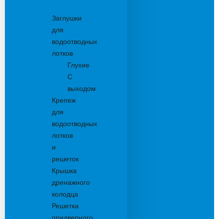
Комплектующие
Заглушки
для
водоотводных
лотков
Глухие
С
выходом
Крепеж
для
водоотводных
лотков
и
решеток
Крышка
дренажного
колодца
Решетка
придверного