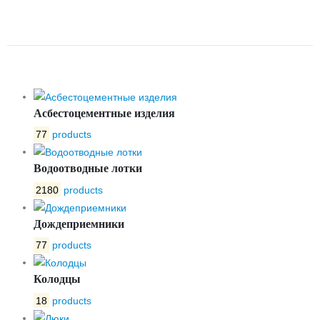
УДЛИНЕННЫЙ ШТОК VOCEXT
DN40-150 L=650-1100 TECOFI
Асбестоцементные изделия
77
products
Водоотводные лотки
2180
products
Дождеприемники
77
products
Колодцы
18
products