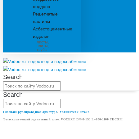
поддона
Решетчатые
настилы
Асбестоцементные
изделия
Листы,
плиты,
трубы
Search
Search
Главная
Трубопроводная арматура
,
Удлинители штока
Телескопический удлиненный шток VOCEXT DN40-150 L=650-1100 TECOFI
ТЕЛЕСКОПИЧЕСКИЙ