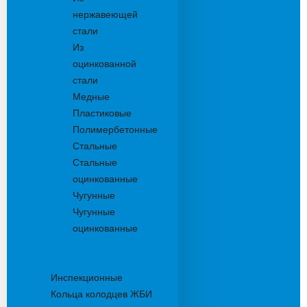
нержавеющей
стали
Из
оцинкованной
стали
Медные
Пластиковые
Полимербетонные
Стальные
Стальные
оцинкованные
Чугунные
Чугунные
оцинкованные
Дождеприемники
Колодцы
Инспекционные
Кольца колодцев ЖБИ