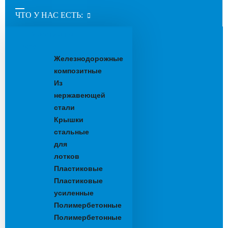
ЧТО У НАС ЕСТЬ:
Водоотводные
лотки
Железнодорожные
композитные
Из
нержавеющей
стали
Крышки
стальные
для
лотков
Пластиковые
Пластиковые
усиленные
Полимербетонные
Полимербетонные