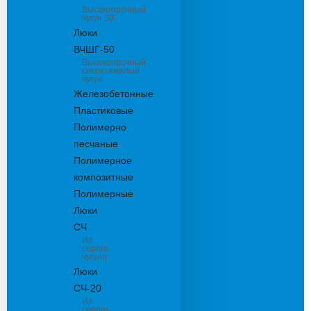
Высокопрочный
чугун 50
Люки
ВЧШГ-50
Высокопрочный
сверхтяжелый
чугун
Железобетонные
Пластиковые
Полимерно
песчаные
Полимерное
композитные
Полимерные
Люки
СЧ
Из
серого
чугуна
Люки
СЧ-20
Из
серого