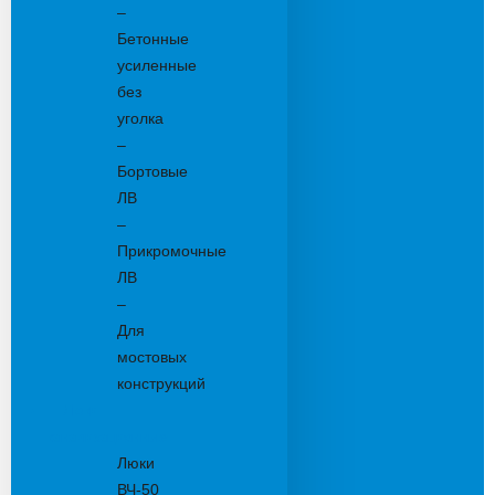
–
Бетонные
усиленные
без
уголка
–
Бортовые
ЛВ
–
Прикромочные
ЛВ
–
Для
мостовых
конструкций
Люки
канализационные
Люки
ВЧ-50