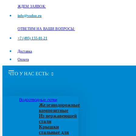
ЖДЕМ ЗАЯВОК:
info@vodoo.ru
ОТВЕТИМ НА ВАШИ ВОПРОСЫ:
+7 (495) 155-01-21
Доставка
Оплата
ЧТО У НАС ЕСТЬ:
Водоотводные лотки
Железнодорожные
композитные
Из нержавеющей
стали
Крышки
стальные для