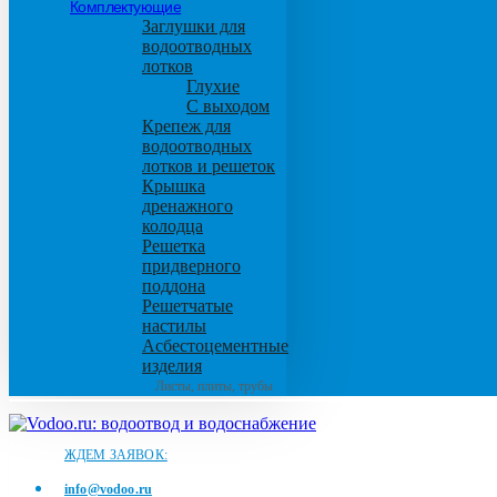
Комплектующие
Заглушки для
водоотводных
лотков
Глухие
С выходом
Крепеж для
водоотводных
лотков и решеток
Крышка
дренажного
колодца
Решетка
придверного
поддона
Решетчатые
настилы
Асбестоцементные
изделия
Листы, плиты, трубы
ЖДЕМ ЗАЯВОК:
info@vodoo.ru