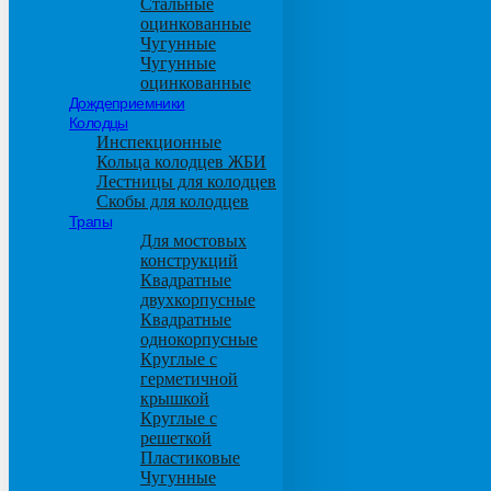
Стальные
оцинкованные
Чугунные
Чугунные
оцинкованные
Дождеприемники
Колодцы
Инспекционные
Кольца колодцев ЖБИ
Лестницы для колодцев
Скобы для колодцев
Трапы
Для мостовых
конструкций
Квадратные
двухкорпусные
Квадратные
однокорпусные
Круглые с
герметичной
крышкой
Круглые с
решеткой
Пластиковые
Чугунные