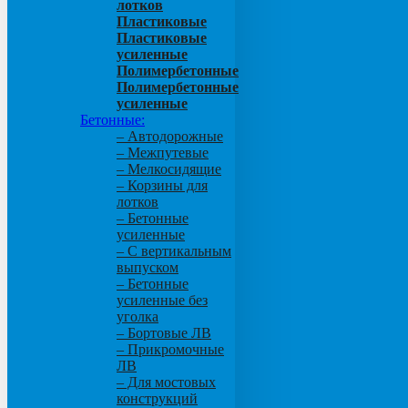
лотков
Пластиковые
Пластиковые
усиленные
Полимербетонные
Полимербетонные
усиленные
Бетонные:
– Автодорожные
– Межпутевые
– Мелкосидящие
– Корзины для
лотков
– Бетонные
усиленные
– С вертикальным
выпуском
– Бетонные
усиленные без
уголка
– Бортовые ЛВ
– Прикромочные
ЛВ
– Для мостовых
конструкций