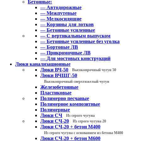
Бетонные:
— Автодорожные
— Межпутевые
— Мелкосидящие
— Корзины для лотков
— Бетонные усиленные
— С вертикальным выпуском
— Бетонные усиленные без уголка
— Бортовые ЛВ
— Прикромочные ЛВ
— Для мостовых конструкций
Люки канализационные
Люки ВЧ-50
Высокопрочный чугун 50
Люки ВЧШГ-50
Высокопрочный сверхтяжелый чугун
Железобетонные
Пластиковые
Полимерно песчаные
Полимерное композитные
Полимерные
Люки СЧ
Из серого чугуна
Люки СЧ-20
Из серого чугуна 20
Люки СЧ-20 + бетон М400
Из серого чугуна с основанием из бетона М400
Люки СЧ-20 + бетон М600