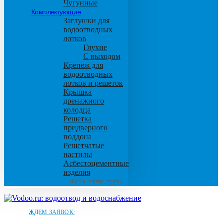
Чугунные
Комплектующие
Заглушки для
водоотводных
лотков
Глухие
С выходом
Крепеж для
водоотводных
лотков и решеток
Крышка
дренажного
колодца
Решетка
придверного
поддона
Решетчатые
настилы
Асбестоцементные
изделия
Листы, плиты, трубы
ЖДЕМ ЗАЯВОК: