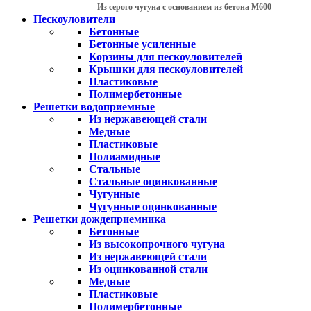
Из серого чугуна с основанием из бетона М600
Пескоуловители
Бетонные
Бетонные усиленные
Корзины для пескоуловителей
Крышки для пескоуловителей
Пластиковые
Полимербетонные
Решетки водоприемные
Из нержавеющей стали
Медные
Пластиковые
Полиамидные
Стальные
Стальные оцинкованные
Чугунные
Чугунные оцинкованные
Решетки дождеприемника
Бетонные
Из высокопрочного чугуна
Из нержавеющей стали
Из оцинкованной стали
Медные
Пластиковые
Полимербетонные