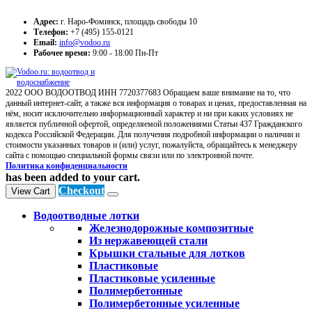
Адрес:
г. Наро-Фоминск, площадь свободы 10
Телефон:
+7 (495) 155-0121
Email:
info@vodoo.ru
Рабочее время:
9:00 - 18:00 Пн-Пт
2022 ООО ВОДООТВОД ИНН 7720377683 Обращаем ваше внимание на то, что
данный интернет-сайт, а также вся информация о товарах и ценах, предоставленная на
нём, носит исключительно информационный характер и ни при каких условиях не
является публичной офертой, определяемой положениями Статьи 437 Гражданского
кодекса Российской Федерации. Для получения подробной информации о наличии и
стоимости указанных товаров и (или) услуг, пожалуйста, обращайтесь к менеджеру
сайта с помощью специальной формы связи или по электронной почте.
Политика конфиденциальности
has been added to your cart.
Checkout
View Cart
Водоотводные лотки
Железнодорожные композитные
Из нержавеющей стали
Крышки стальные для лотков
Пластиковые
Пластиковые усиленные
Полимербетонные
Полимербетонные усиленные