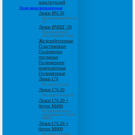
конструкций
Люки канализационные
Люки ВЧ-50
Высокопрочный чугун
50
Люки ВЧШГ-50
Высокопрочный
сверхтяжелый чугун
Железобетонные
Пластиковые
Полимерно
песчаные
Полимерное
композитные
Полимерные
Люки СЧ
Из серого чугуна
Люки СЧ-20
Из серого чугуна 20
Люки СЧ-20 +
бетон М400
Из серого чугуна с
основанием из бетона
М400
Люки СЧ-20 +
бетон М600
Из серого чугуна с