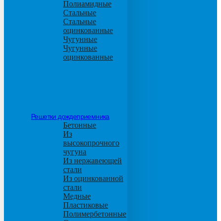
Полиамидные
Стальные
Стальные
оцинкованные
Чугунные
Чугунные
оцинкованные
Решетки дождеприемника
Бетонные
Из
высокопрочного
чугуна
Из нержавеющей
стали
Из оцинкованной
стали
Медные
Пластиковые
Полимербетонные