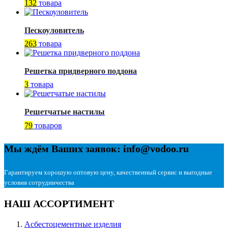
132
товара
Пескоуловитель
263
товара
Решетка придверного поддона
3
товара
Решетчатые настилы
79
товаров
Мы ждём Ваших заявок: info@vodoo.ru
Гарантируем хорошую оптовую цену, качественный сервис и выгодные
условия сотрудничества
НАШ АССОРТИМЕНТ
Асбестоцементные изделия