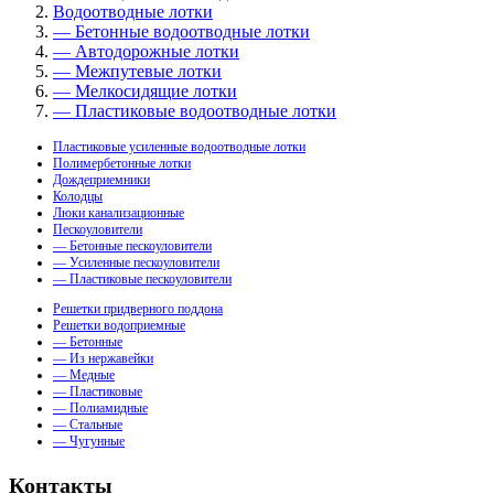
Водоотводные лотки
— Бетонные водоотводные лотки
— Автодорожные лотки
— Межпутевые лотки
— Мелкосидящие лотки
— Пластиковые водоотводные лотки
Пластиковые усиленные водоотводные лотки
Полимербетонные лотки
Дождеприемники
Колодцы
Люки канализационные
Пескоуловители
— Бетонные пескоуловители
— Усиленные пескоуловители
— Пластиковые пескоуловители
Решетки придверного поддона
Решетки водоприемные
— Бетонные
— Из нержавейки
— Медные
— Пластиковые
— Полиамидные
— Стальные
— Чугунные
Контакты