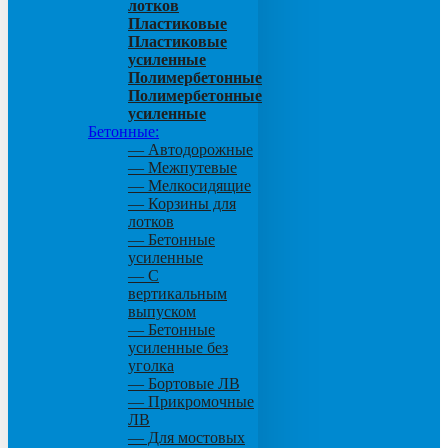
лотков
Пластиковые
Пластиковые
усиленные
Полимербетонные
Полимербетонные
усиленные
Бетонные:
— Автодорожные
— Межпутевые
— Мелкосидящие
— Корзины для
лотков
— Бетонные
усиленные
— С
вертикальным
выпуском
— Бетонные
усиленные без
уголка
— Бортовые ЛВ
— Прикромочные
ЛВ
— Для мостовых