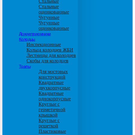
Стальные
Стальные
оцинкованные
Чугунные
Чугунные
оцинкованные
Дождеприемники
Колодцы
Инспекционные
Кольца колодцев ЖБИ
Лестницы для колодцев
Скобы для колодцев
Трапы
Для мостовых
конструкций
Квадратные
двухкорпусные
Квадратные
однокорпусные
Круглые с
герметичной
крышкой
Круглые с
решеткой
Пластиковые