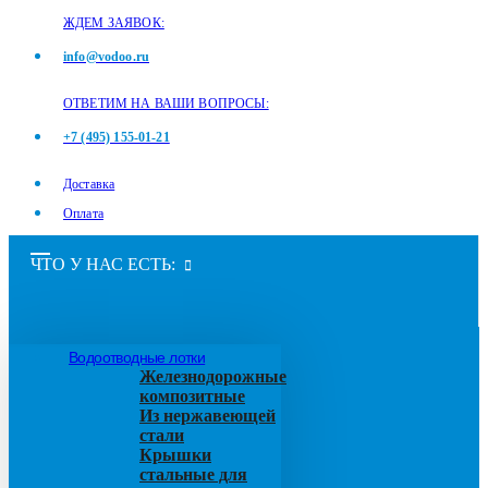
ЖДЕМ ЗАЯВОК:
info@vodoo.ru
ОТВЕТИМ НА ВАШИ ВОПРОСЫ:
+7 (495) 155-01-21
Доставка
Оплата
ЧТО У НАС ЕСТЬ:
Водоотводные лотки
Железнодорожные
композитные
Из нержавеющей
стали
Крышки
стальные для