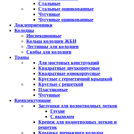
Стальные
Стальные оцинкованные
Чугунные
Чугунные оцинкованные
Дождеприемники
Колодцы
Инспекционные
Кольца колодцев ЖБИ
Лестницы для колодцев
Скобы для колодцев
Трапы
Для мостовых конструкций
Квадратные двухкорпусные
Квадратные однокорпусные
Круглые с герметичной крышкой
Круглые с решеткой
Пластиковые
Чугунные
Комплектующие
Заглушки для водоотводных лотков
Глухие
С выходом
Крепеж для водоотводных лотков и
решеток
Крышка дренажного колодца