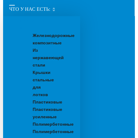
ЧТО У НАС ЕСТЬ:
Водоотводные
лотки
Железнодорожные
композитные
Из
нержавеющей
стали
Крышки
стальные
для
лотков
Пластиковые
Пластиковые
усиленные
Полимербетонные
Полимербетонные