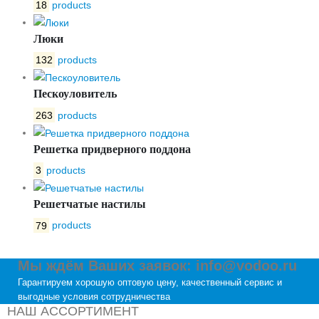
18
products
Люки
132
products
Пескоуловитель
263
products
Решетка придверного поддона
3
products
Решетчатые настилы
79
products
Мы ждём Ваших заявок: info@vodoo.ru
Гарантируем хорошую оптовую цену, качественный сервис и
выгодные условия сотрудничества
НАШ АССОРТИМЕНТ