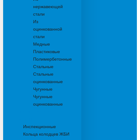
нержавеющей
стали
Из
оцинкованной
стали
Медные
Пластиковые
Полимербетонные
Стальные
Стальные
оцинкованные
Чугунные
Чугунные
оцинкованные
Дождеприемники
Колодцы
Инспекционные
Кольца колодцев ЖБИ