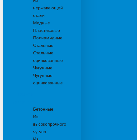
Из
нержавеющей
стали
Медные
Пластиковые
Полиамидные
Стальные
Стальные
оцинкованные
Чугунные
Чугунные
оцинкованные
Решетки
дождеприемника
Бетонные
Из
высокопрочного
чугуна
Из