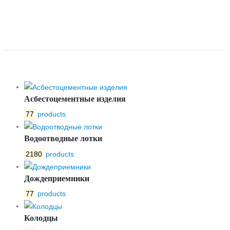
ЗАДВИЖКА СО ШТУРВАЛОМ
VG3400-00NI DN125 PN10
TECOFI
Асбестоцементные изделия
77
products
Водоотводные лотки
2180
products
Дождеприемники
77
products
Колодцы