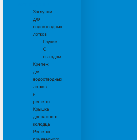
Комплектующие
Заглушки
для
водоотводных
лотков
Глухие
С
выходом
Крепеж
для
водоотводных
лотков
и
решеток
Крышка
дренажного
колодца
Решетка
придверного