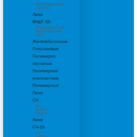
Высокопрочный
чугун 50
Люки
ВЧШГ-50
Высокопрочный
сверхтяжелый
чугун
Железобетонные
Пластиковые
Полимерно
песчаные
Полимерное
композитные
Полимерные
Люки
СЧ
Из
серого
чугуна
Люки
СЧ-20
Из
серого