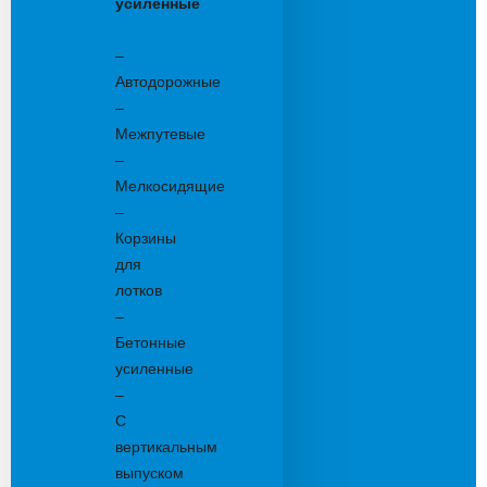
усиленные
Бетонные:
–
Автодорожные
–
Межпутевые
–
Мелкосидящие
–
Корзины
для
лотков
–
Бетонные
усиленные
–
С
вертикальным
выпуском