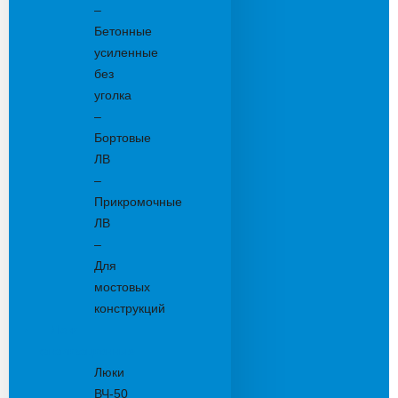
–
Бетонные
усиленные
без
уголка
–
Бортовые
ЛВ
–
Прикромочные
ЛВ
–
Для
мостовых
конструкций
Люки
канализационные
Люки
ВЧ-50