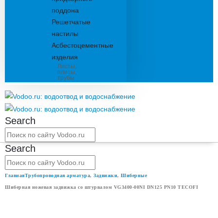
поддона
Решетчатые
настилы
Асбестоцементные
изделия
Листы,
плиты,
трубы
Search
Search
Главная
Трубопроводная арматура
,
Задвижки
,
Шиберные
Шиберная ножевая задвижка со штурвалом VG3400-00NI DN125 PN10 TECOFI
ШИБЕРНАЯ НОЖЕВАЯ