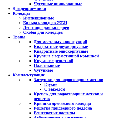
Чугунные оцинкованные
Дождеприемники
Колодцы
Инспекционные
Кольца колодцев ЖБИ
Лестницы для колодцев
Скобы для колодцев
Трапы
Для мостовых конструкций
Квадратные двухкорпусные
Квадратные однокорпусные
Круглые с герметичной крышкой
Круглые с решеткой
Пластиковые
Чугунные
Комплектующие
Заглушки для водоотводных лотков
Глухие
С выходом
Крепеж для водоотводных лотков и
решеток
Крышка дренажного колодца
Решетка придверного поддона
Решетчатые настилы
Асбестоцементные изделия