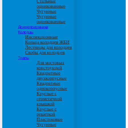
Стальные
оцинкованные
Чугунные
Чугунные
оцинкованные
Дождеприемники
Колодцы
Инспекционные
Кольца колодцев ЖБИ
Лестницы для колодцев
Скобы для колодцев
Трапы
Для мостовых
конструкций
Квадратные
двухкорпусные
Квадратные
однокорпусные
Круглые с
герметичной
крышкой
Круглые с
решеткой
Пластиковые
Чугунные