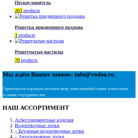
Пескоуловитель
263
products
Решетка придверного поддона
3
products
Решетчатые настилы
79
products
Мы ждём Ваших заявок: info@vodoo.ru
Гарантируем хорошую оптовую цену, качественный сервис и выгодные
условия сотрудничества
НАШ АССОРТИМЕНТ
Асбестоцементные изделия
Водоотводные лотки
– Бетонные водоотводные лотки
– Автодорожные лотки