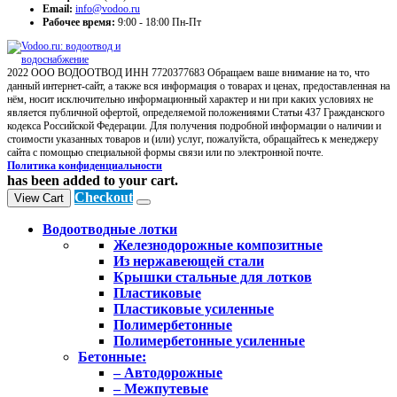
Email:
info@vodoo.ru
Рабочее время:
9:00 - 18:00 Пн-Пт
2022 ООО ВОДООТВОД ИНН 7720377683 Обращаем ваше внимание на то, что
данный интернет-сайт, а также вся информация о товарах и ценах, предоставленная на
нём, носит исключительно информационный характер и ни при каких условиях не
является публичной офертой, определяемой положениями Статьи 437 Гражданского
кодекса Российской Федерации. Для получения подробной информации о наличии и
стоимости указанных товаров и (или) услуг, пожалуйста, обращайтесь к менеджеру
сайта с помощью специальной формы связи или по электронной почте.
Политика конфиденциальности
has been added to your cart.
Checkout
View Cart
Водоотводные лотки
Железнодорожные композитные
Из нержавеющей стали
Крышки стальные для лотков
Пластиковые
Пластиковые усиленные
Полимербетонные
Полимербетонные усиленные
Бетонные:
– Автодорожные
– Межпутевые