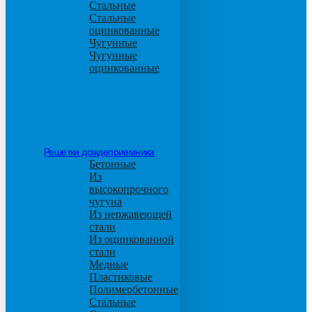
Стальные
Стальные
оцинкованные
Чугунные
Чугунные
оцинкованные
Решетки дождеприемника
Бетонные
Из
высокопрочного
чугуна
Из нержавеющей
стали
Из оцинкованной
стали
Медные
Пластиковые
Полимербетонные
Стальные