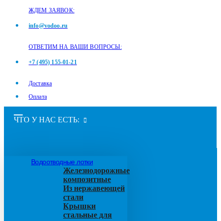
ЖДЕМ ЗАЯВОК:
info@vodoo.ru
ОТВЕТИМ НА ВАШИ ВОПРОСЫ:
+7 (495) 155-01-21
Доставка
Оплата
ЧТО У НАС ЕСТЬ:
Водоотводные лотки
Железнодорожные
композитные
Из нержавеющей
стали
Крышки
стальные для