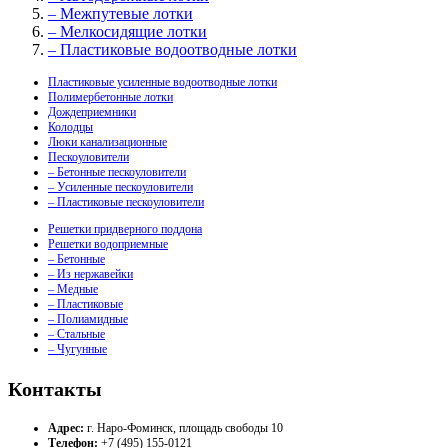
– Межпутевые лотки
– Мелкосидящие лотки
– Пластиковые водоотводные лотки
Пластиковые усиленные водоотводные лотки
Полимербетонные лотки
Дождеприемники
Колодцы
Люки канализационные
Пескоуловители
– Бетонные пескоуловители
– Усиленные пескоуловители
– Пластиковые пескоуловители
Решетки придверного поддона
Решетки водоприемные
– Бетонные
– Из нержавейки
– Медные
– Пластиковые
– Полиамидные
– Стальные
– Чугунные
Контакты
Адрес:
г. Наро-Фоминск, площадь свободы 10
Телефон:
+7 (495) 155-0121