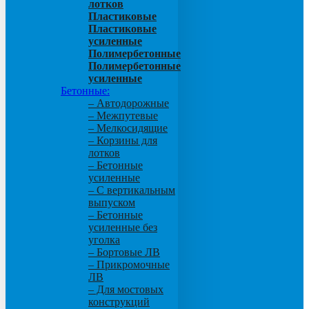
лотков
Пластиковые
Пластиковые
усиленные
Полимербетонные
Полимербетонные
усиленные
Бетонные:
– Автодорожные
– Межпутевые
– Мелкосидящие
– Корзины для
лотков
– Бетонные
усиленные
– С вертикальным
выпуском
– Бетонные
усиленные без
уголка
– Бортовые ЛВ
– Прикромочные
ЛВ
– Для мостовых
конструкций