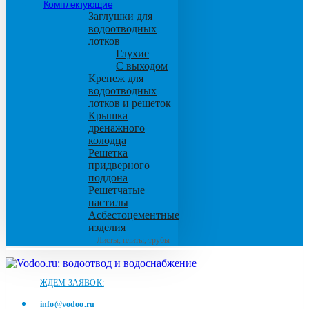
Комплектующие
Заглушки для
водоотводных
лотков
Глухие
С выходом
Крепеж для
водоотводных
лотков и решеток
Крышка
дренажного
колодца
Решетка
придверного
поддона
Решетчатые
настилы
Асбестоцементные
изделия
Листы, плиты, трубы
ЖДЕМ ЗАЯВОК:
info@vodoo.ru