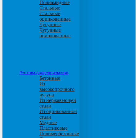
Полиамидные
Стальные
Стальные
оцинкованные
Чугунные
Чугунные
оцинкованные
Решетки дождеприемника
Бетонные
Из
высокопрочного
чугуна
Из нержавеющей
стали
Из оцинкованной
стали
Медные
Пластиковые
Полимербетонные