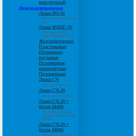
конструкций
Люки канализационные
Люки ВЧ-50
Высокопрочный чугун
50
Люки ВЧШГ-50
Высокопрочный
сверхтяжелый чугун
Железобетонные
Пластиковые
Полимерно
песчаные
Полимерное
композитные
Полимерные
Люки СЧ
Из серого чугуна
Люки СЧ-20
Из серого чугуна 20
Люки СЧ-20 +
бетон М400
Из серого чугуна с
основанием из бетона
М400
Люки СЧ-20 +
бетон М600
Из серого чугуна с