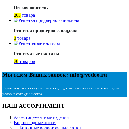
Пескоуловитель
263
товара
Решетка придверного поддона
3
товара
Решетчатые настилы
79
товаров
Мы ждём Ваших заявок: info@vodoo.ru
Гарантируем хорошую оптовую цену, качественный сервис и выгодные
условия сотрудничества
НАШ АССОРТИМЕНТ
Асбестоцементные изделия
Водоотводные лотки
— Бетонные водоотводные лотки