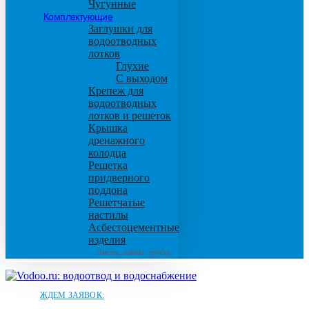
Чугунные
Комплектующие
Заглушки для
водоотводных
лотков
Глухие
С выходом
Крепеж для
водоотводных
лотков и решеток
Крышка
дренажного
колодца
Решетка
придверного
поддона
Решетчатые
настилы
Асбестоцементные
изделия
Листы, плиты, трубы
ЖДЕМ ЗАЯВОК: