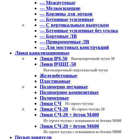
— Межпутевые
— Мелкосидящие
— Корзины для лотков
— Бетонные усиленные
— С вертикальным выпуском
— Бетонные усиленные без уголка
— Бортовые ЛВ
— Прикромочные ЛВ
— Для мостовых конструкций
Люки канализационные
Люки ВЧ-50
Высокопрочный чугун 50
Люки ВЧШГ-50
Высокопрочный сверхтяжелый чугун
Железобетонные
Пластиковые
Полимерно песчаные
Полимерное композитные
Полимерные
Люки СЧ
Из серого чугуна
Люки СЧ-20
Из серого чугуна 20
Люки СЧ-20 + бетон М400
Из серого чугуна с основанием из бетона М400
Люки СЧ-20 + бетон М600
Из серого чугуна с основанием из бетона М600
Пескоуловители