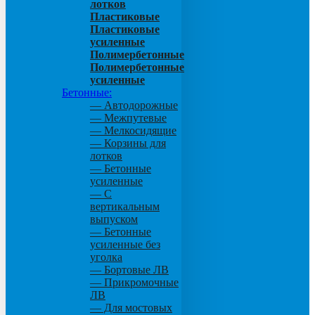
лотков
Пластиковые
Пластиковые
усиленные
Полимербетонные
Полимербетонные
усиленные
Бетонные:
— Автодорожные
— Межпутевые
— Мелкосидящие
— Корзины для
лотков
— Бетонные
усиленные
— С
вертикальным
выпуском
— Бетонные
усиленные без
уголка
— Бортовые ЛВ
— Прикромочные
ЛВ
— Для мостовых