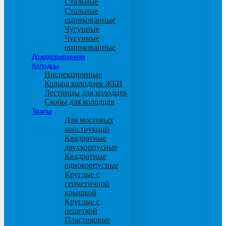
Стальные
Стальные
оцинкованные
Чугунные
Чугунные
оцинкованные
Дождеприемники
Колодцы
Инспекционные
Кольца колодцев ЖБИ
Лестницы для колодцев
Скобы для колодцев
Трапы
Для мостовых
конструкций
Квадратные
двухкорпусные
Квадратные
однокорпусные
Круглые с
герметичной
крышкой
Круглые с
решеткой
Пластиковые