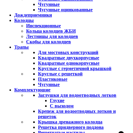
Чугунные
Чугунные оцинкованные
Дождеприемники
Колодцы
Инспекционные
Кольца колодцев ЖБИ
Лестницы для колодцев
Скобы для колодцев
Трапы
Для мостовых конструкций
Квадратные двухкорпусные
Квадратные однокорпусные
Круглые с герметичной крышкой
Круглые с решеткой
Пластиковые
Чугунные
Комплектующие
Заглушки для водоотводных лотков
Глухие
С выходом
Крепеж для водоотводных лотков и
решеток
Крышка дренажного колодца
Решетка придверного поддона
Решетчатые настилы