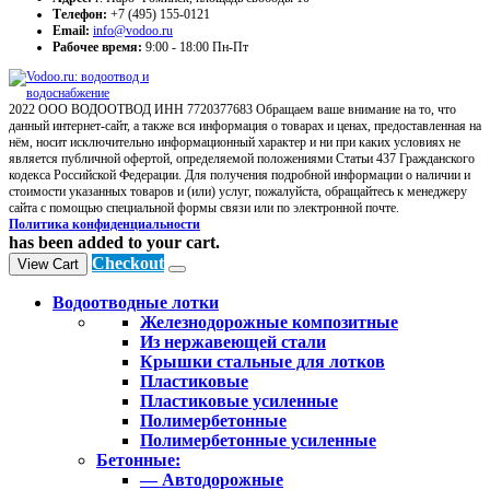
Телефон:
+7 (495) 155-0121
Email:
info@vodoo.ru
Рабочее время:
9:00 - 18:00 Пн-Пт
2022 ООО ВОДООТВОД ИНН 7720377683 Обращаем ваше внимание на то, что
данный интернет-сайт, а также вся информация о товарах и ценах, предоставленная на
нём, носит исключительно информационный характер и ни при каких условиях не
является публичной офертой, определяемой положениями Статьи 437 Гражданского
кодекса Российской Федерации. Для получения подробной информации о наличии и
стоимости указанных товаров и (или) услуг, пожалуйста, обращайтесь к менеджеру
сайта с помощью специальной формы связи или по электронной почте.
Политика конфиденциальности
has been added to your cart.
Checkout
View Cart
Водоотводные лотки
Железнодорожные композитные
Из нержавеющей стали
Крышки стальные для лотков
Пластиковые
Пластиковые усиленные
Полимербетонные
Полимербетонные усиленные
Бетонные:
— Автодорожные