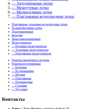
— Автодорожные лотки
— Межпутевые лотки
— Мелкосидящие лотки
— Пластиковые водоотводные лотки
Пластиковые усиленные водоотводные лотки
Полимербетонные лотки
Дождеприемники
Колодцы
Люки канализационные
Пескоуловители
— Бетонные пескоуловители
— Усиленные пескоуловители
— Пластиковые пескоуловители
Решетки придверного поддона
Решетки водоприемные
— Бетонные
— Из нержавейки
— Медные
— Пластиковые
— Полиамидные
— Стальные
— Чугунные
Контакты
Адрес:
г. Наро-Фоминск, площадь свободы 10