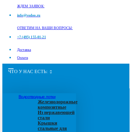
ЖДЕМ ЗАЯВОК:
info@vodoo.ru
ОТВЕТИМ НА ВАШИ ВОПРОСЫ:
+7 (495) 155-01-21
Доставка
Оплата
ЧТО У НАС ЕСТЬ:
Водоотводные лотки
Железнодорожные
композитные
Из нержавеющей
стали
Крышки
стальные для