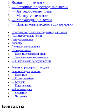
Водоотводные лотки
— Бетонные водоотводные лотки
— Автодорожные лотки
— Межпутевые лотки
— Мелкосидящие лотки
— Пластиковые водоотводные лотки
Пластиковые усиленные водоотводные лотки
Полимербетонные лотки
Дождеприемники
Колодцы
Люки канализационные
Пескоуловители
— Бетонные пескоуловители
— Усиленные пескоуловители
— Пластиковые пескоуловители
Решетки придверного поддона
Решетки водоприемные
— Бетонные
— Из нержавейки
— Медные
— Пластиковые
— Полиамидные
— Стальные
— Чугунные
Контакты