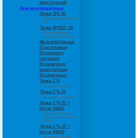
конструкций
Люки канализационные
Люки ВЧ-50
Высокопрочный чугун
50
Люки ВЧШГ-50
Высокопрочный
сверхтяжелый чугун
Железобетонные
Пластиковые
Полимерно
песчаные
Полимерное
композитные
Полимерные
Люки СЧ
Из серого чугуна
Люки СЧ-20
Из серого чугуна 20
Люки СЧ-20 +
бетон М400
Из серого чугуна с
основанием из бетона
М400
Люки СЧ-20 +
бетон М600
Из серого чугуна с