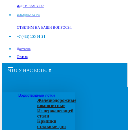
ЖДЕМ ЗАЯВОК:
info@vodoo.ru
ОТВЕТИМ НА ВАШИ ВОПРОСЫ:
+7 (495) 155-01-21
Доставка
Оплата
ЧТО У НАС ЕСТЬ:
Водоотводные лотки
Железнодорожные
композитные
Из нержавеющей
стали
Крышки
стальные для