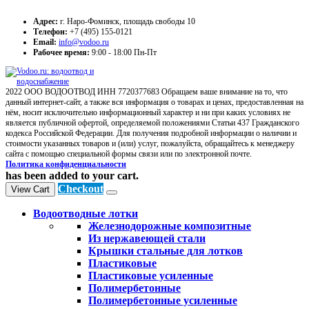
Адрес:
г. Наро-Фоминск, площадь свободы 10
Телефон:
+7 (495) 155-0121
Email:
info@vodoo.ru
Рабочее время:
9:00 - 18:00 Пн-Пт
2022 ООО ВОДООТВОД ИНН 7720377683 Обращаем ваше внимание на то, что
данный интернет-сайт, а также вся информация о товарах и ценах, предоставленная на
нём, носит исключительно информационный характер и ни при каких условиях не
является публичной офертой, определяемой положениями Статьи 437 Гражданского
кодекса Российской Федерации. Для получения подробной информации о наличии и
стоимости указанных товаров и (или) услуг, пожалуйста, обращайтесь к менеджеру
сайта с помощью специальной формы связи или по электронной почте.
Политика конфиденциальности
has been added to your cart.
Checkout
View Cart
Водоотводные лотки
Железнодорожные композитные
Из нержавеющей стали
Крышки стальные для лотков
Пластиковые
Пластиковые усиленные
Полимербетонные
Полимербетонные усиленные