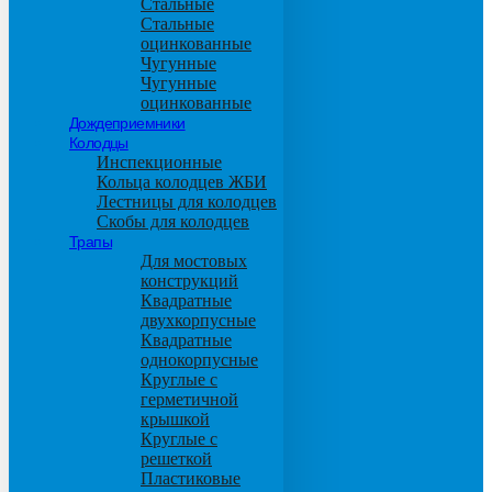
Стальные
Стальные
оцинкованные
Чугунные
Чугунные
оцинкованные
Дождеприемники
Колодцы
Инспекционные
Кольца колодцев ЖБИ
Лестницы для колодцев
Скобы для колодцев
Трапы
Для мостовых
конструкций
Квадратные
двухкорпусные
Квадратные
однокорпусные
Круглые с
герметичной
крышкой
Круглые с
решеткой
Пластиковые