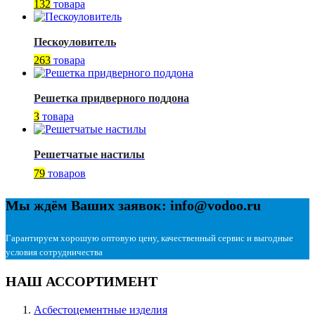
132
товара
Пескоуловитель
263
товара
Решетка придверного поддона
3
товара
Решетчатые настилы
79
товаров
Мы ждём Ваших заявок: info@vodoo.ru
Гарантируем хорошую оптовую цену, качественный сервис и выгодные
условия сотрудничества
НАШ АССОРТИМЕНТ
Асбестоцементные изделия