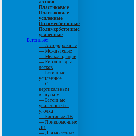
лотков
Пластиковые
Пластиковые
усиленные
Полимербетонные
Полимербетонные
усиленные
Бетонные:
— Автодорожные
— Межпутевые
— Мелкосидящие
— Корзины для
лотков
— Бетонные
усиленные
— С
вертикальным
выпуском
— Бетонные
усиленные без
уголка
— Бортовые ЛВ
— Прикромочные
ЛВ
— Для мостовых