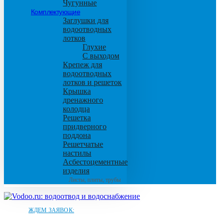
Чугунные
Комплектующие
Заглушки для
водоотводных
лотков
Глухие
С выходом
Крепеж для
водоотводных
лотков и решеток
Крышка
дренажного
колодца
Решетка
придверного
поддона
Решетчатые
настилы
Асбестоцементные
изделия
Листы, плиты, трубы
ЖДЕМ ЗАЯВОК: