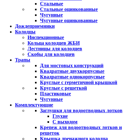
Стальные
Стальные оцинкованные
Чугунные
Чугунные оцинкованные
Дождеприемники
Колодцы
Инспекционные
Кольца колодцев ЖБИ
Лестницы для колодцев
Скобы для колодцев
Трапы
Для мостовых конструкций
Квадратные двухкорпусные
Квадратные однокорпусные
Круглые с герметичной крышкой
Круглые с решеткой
Пластиковые
Чугунные
Комплектующие
Заглушки для водоотводных лотков
Глухие
С выходом
Крепеж для водоотводных лотков и
решеток
Крышка дренажного колодца