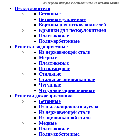
Из серого чугуна с основанием из бетона М600
Пескоуловители
Бетонные
Бетонные усиленные
Корзины для пескоуловителей
Крышки для пескоуловителей
Пластиковые
Полимербетонные
Решетки водоприемные
Из нержавеющей стали
Медные
Пластиковые
Полиамидные
Стальные
Стальные оцинкованные
Чугунные
Чугунные оцинкованные
Решетки дождеприемника
Бетонные
Из высокопрочного чугуна
Из нержавеющей стали
Из оцинкованной стали
Медные
Пластиковые
Полимербетонные