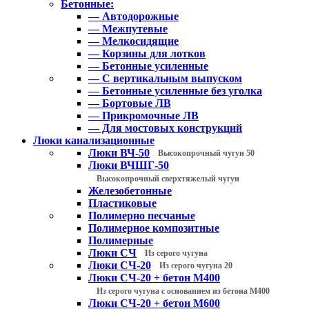
Бетонные:
— Автодорожные
— Межпутевые
— Мелкосидящие
— Корзины для лотков
— Бетонные усиленные
— С вертикальным выпуском
— Бетонные усиленные без уголка
— Бортовые ЛВ
— Прикромочные ЛВ
— Для мостовых конструкций
Люки канализационные
Люки ВЧ-50
Высокопрочный чугун 50
Люки ВЧШГ-50
Высокопрочный сверхтяжелый чугун
Железобетонные
Пластиковые
Полимерно песчаные
Полимерное композитные
Полимерные
Люки СЧ
Из серого чугуна
Люки СЧ-20
Из серого чугуна 20
Люки СЧ-20 + бетон М400
Из серого чугуна с основанием из бетона М400
Люки СЧ-20 + бетон М600