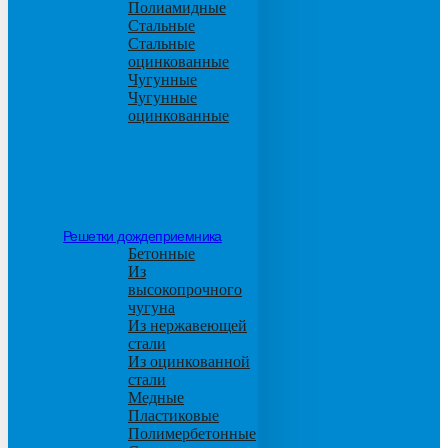
Полиамидные
Стальные
Стальные
оцинкованные
Чугунные
Чугунные
оцинкованные
Решетки дождеприемника
Бетонные
Из
высокопрочного
чугуна
Из нержавеющей
стали
Из оцинкованной
стали
Медные
Пластиковые
Полимербетонные