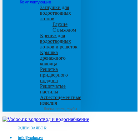
Комплектующие
Заглушки для
водоотводных
лотков
Глухие
С выходом
Крепеж для
водоотводных
лотков и решеток
Крышка
дренажного
колодца
Решетка
придверного
поддона
Решетчатые
настилы
Асбестоцементные
изделия
Листы, плиты, трубы
ЖДЕМ ЗАЯВОК:
info@vodoo.ru