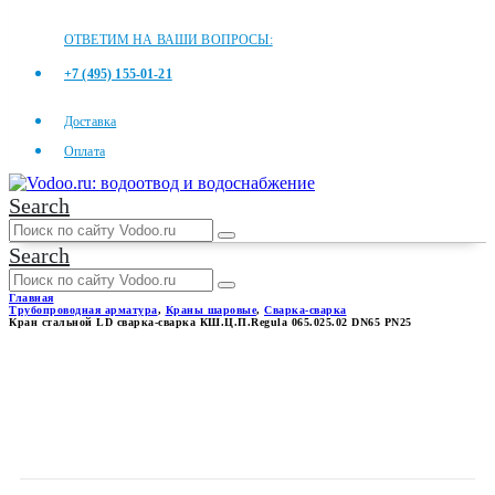
ОТВЕТИМ НА ВАШИ ВОПРОСЫ:
+7 (495) 155-01-21
Доставка
Оплата
Search
Search
Главная
Трубопроводная арматура
,
Краны шаровые
,
Сварка-сварка
Кран стальной LD сварка-сварка КШ.Ц.П.Regula 065.025.02 DN65 PN25
КРАН СТАЛЬНОЙ LD
СВАРКА-СВАРКА
КШ.Ц.П.REGULA 065.025.02
DN65 PN25