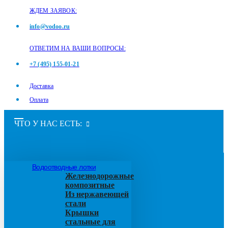
ЖДЕМ ЗАЯВОК:
info@vodoo.ru
ОТВЕТИМ НА ВАШИ ВОПРОСЫ:
+7 (495) 155-01-21
Доставка
Оплата
ЧТО У НАС ЕСТЬ:
Водоотводные лотки
Железнодорожные
композитные
Из нержавеющей
стали
Крышки
стальные для