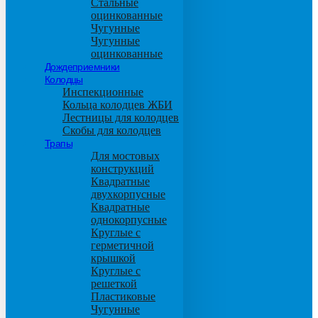
Стальные
оцинкованные
Чугунные
Чугунные
оцинкованные
Дождеприемники
Колодцы
Инспекционные
Кольца колодцев ЖБИ
Лестницы для колодцев
Скобы для колодцев
Трапы
Для мостовых
конструкций
Квадратные
двухкорпусные
Квадратные
однокорпусные
Круглые с
герметичной
крышкой
Круглые с
решеткой
Пластиковые
Чугунные