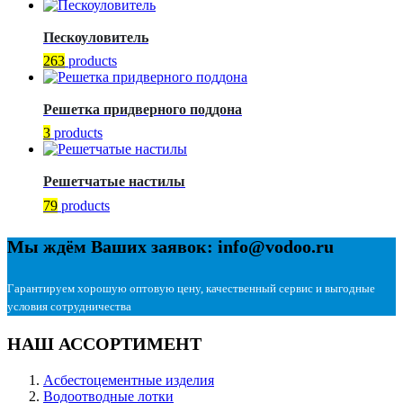
Пескоуловитель
263
products
Решетка придверного поддона
3
products
Решетчатые настилы
79
products
Мы ждём Ваших заявок: info@vodoo.ru
Гарантируем хорошую оптовую цену, качественный сервис и выгодные
условия сотрудничества
НАШ АССОРТИМЕНТ
Асбестоцементные изделия
Водоотводные лотки