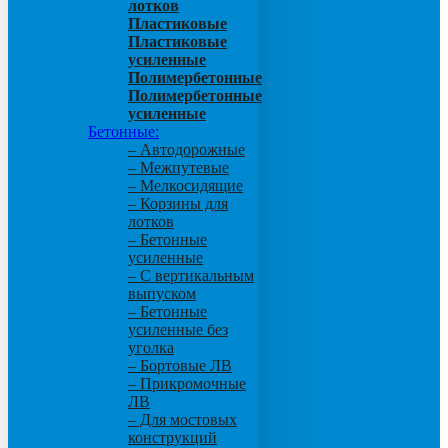
лотков
Пластиковые
Пластиковые
усиленные
Полимербетонные
Полимербетонные
усиленные
Бетонные:
– Автодорожные
– Межпутевые
– Мелкосидящие
– Корзины для
лотков
– Бетонные
усиленные
– С вертикальным
выпуском
– Бетонные
усиленные без
уголка
– Бортовые ЛВ
– Прикромочные
ЛВ
– Для мостовых
конструкций