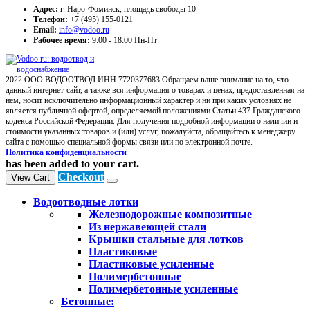
Адрес:
г. Наро-Фоминск, площадь свободы 10
Телефон:
+7 (495) 155-0121
Email:
info@vodoo.ru
Рабочее время:
9:00 - 18:00 Пн-Пт
2022 ООО ВОДООТВОД ИНН 7720377683 Обращаем ваше внимание на то, что
данный интернет-сайт, а также вся информация о товарах и ценах, предоставленная на
нём, носит исключительно информационный характер и ни при каких условиях не
является публичной офертой, определяемой положениями Статьи 437 Гражданского
кодекса Российской Федерации. Для получения подробной информации о наличии и
стоимости указанных товаров и (или) услуг, пожалуйста, обращайтесь к менеджеру
сайта с помощью специальной формы связи или по электронной почте.
Политика конфиденциальности
has been added to your cart.
Checkout
View Cart
Водоотводные лотки
Железнодорожные композитные
Из нержавеющей стали
Крышки стальные для лотков
Пластиковые
Пластиковые усиленные
Полимербетонные
Полимербетонные усиленные
Бетонные: