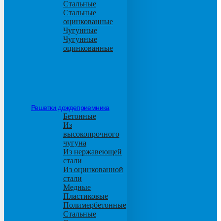
Стальные
Стальные
оцинкованные
Чугунные
Чугунные
оцинкованные
Решетки дождеприемника
Бетонные
Из
высокопрочного
чугуна
Из нержавеющей
стали
Из оцинкованной
стали
Медные
Пластиковые
Полимербетонные
Стальные