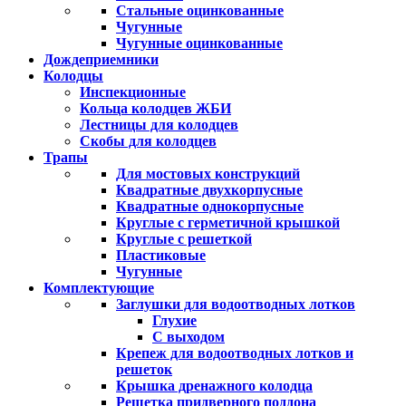
Стальные оцинкованные
Чугунные
Чугунные оцинкованные
Дождеприемники
Колодцы
Инспекционные
Кольца колодцев ЖБИ
Лестницы для колодцев
Скобы для колодцев
Трапы
Для мостовых конструкций
Квадратные двухкорпусные
Квадратные однокорпусные
Круглые с герметичной крышкой
Круглые с решеткой
Пластиковые
Чугунные
Комплектующие
Заглушки для водоотводных лотков
Глухие
С выходом
Крепеж для водоотводных лотков и
решеток
Крышка дренажного колодца
Решетка придверного поддона