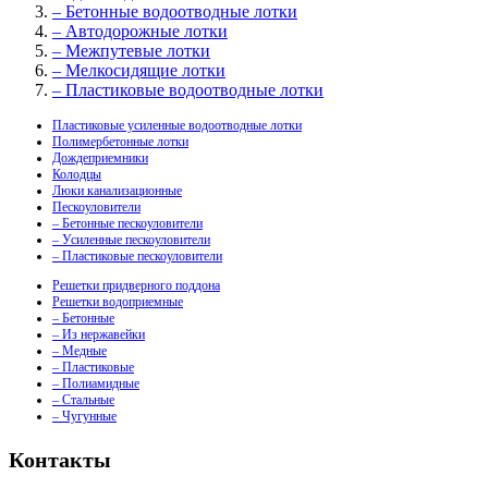
– Бетонные водоотводные лотки
– Автодорожные лотки
– Межпутевые лотки
– Мелкосидящие лотки
– Пластиковые водоотводные лотки
Пластиковые усиленные водоотводные лотки
Полимербетонные лотки
Дождеприемники
Колодцы
Люки канализационные
Пескоуловители
– Бетонные пескоуловители
– Усиленные пескоуловители
– Пластиковые пескоуловители
Решетки придверного поддона
Решетки водоприемные
– Бетонные
– Из нержавейки
– Медные
– Пластиковые
– Полиамидные
– Стальные
– Чугунные
Контакты