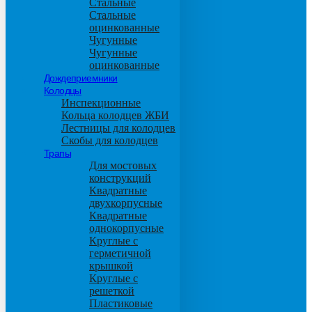
Стальные
Стальные
оцинкованные
Чугунные
Чугунные
оцинкованные
Дождеприемники
Колодцы
Инспекционные
Кольца колодцев ЖБИ
Лестницы для колодцев
Скобы для колодцев
Трапы
Для мостовых
конструкций
Квадратные
двухкорпусные
Квадратные
однокорпусные
Круглые с
герметичной
крышкой
Круглые с
решеткой
Пластиковые