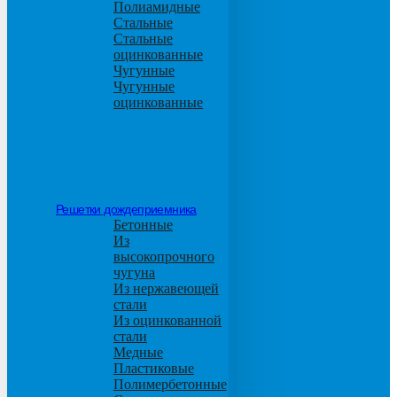
Полиамидные
Стальные
Стальные
оцинкованные
Чугунные
Чугунные
оцинкованные
Решетки дождеприемника
Бетонные
Из
высокопрочного
чугуна
Из нержавеющей
стали
Из оцинкованной
стали
Медные
Пластиковые
Полимербетонные