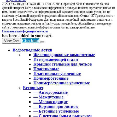
2022 ООО ВОДООТВОД ИНН 7720377683 Обращаем ваше внимание на то, что
данный интернет-сайт, а также вся информация о товарах и ценах, предоставленная на
нём, носит исключительно информационный характер и ни при каких условиях не
является публичной офертой, определяемой положениями Статьи 437 Гражданского
кодекса Российской Федерации. Для получения подробной информации о наличии и
стоимости указанных товаров и (или) услуг, пожалуйста, обращайтесь к менеджеру
сайта с помощью специальной формы связи или по электронной почте.
Политика конфиденциальности
has been added to your cart.
Checkout
View Cart
Водоотводные лотки
Железнодорожные композитные
Из нержавеющей стали
Крышки стальные для лотков
Пластиковые
Пластиковые усиленные
Полимербетонные
Полимербетонные усиленные
Бетонные:
— Автодорожные
— Межпутевые
— Мелкосидящие
— Корзины для лотков
— Бетонные усиленные
— С вертикальным выпуском