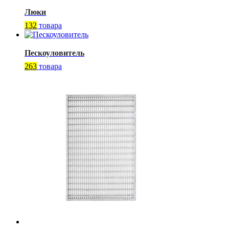
Люки
132
товара
Пескоуловитель
263
товара