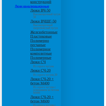
конструкций
Люки канализационные
Люки ВЧ-50
Высокопрочный чугун
50
Люки ВЧШГ-50
Высокопрочный
сверхтяжелый чугун
Железобетонные
Пластиковые
Полимерно
песчаные
Полимерное
композитные
Полимерные
Люки СЧ
Из серого чугуна
Люки СЧ-20
Из серого чугуна 20
Люки СЧ-20 +
бетон М400
Из серого чугуна с
основанием из бетона
М400
Люки СЧ-20 +
бетон М600
Из серого чугуна с