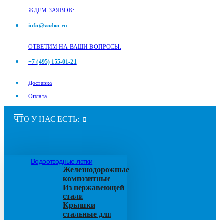
ЖДЕМ ЗАЯВОК:
info@vodoo.ru
ОТВЕТИМ НА ВАШИ ВОПРОСЫ:
+7 (495) 155-01-21
Доставка
Оплата
ЧТО У НАС ЕСТЬ:
Водоотводные лотки
Железнодорожные
композитные
Из нержавеющей
стали
Крышки
стальные для