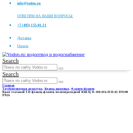
info@vodoo.ru
ОТВЕТИМ НА ВАШИ ВОПРОСЫ:
+7 (495) 155-01-21
Доставка
Оплата
Search
Search
Главная
Трубопроводная арматура
,
Краны шаровые
,
Фланец-фланец
Кран стальной LD фланец-фланец полнопроходной КШ.Ц.Ф.100.016.П/П.02 DN100
PN16
КРАН СТАЛЬНОЙ LD
ФЛАНЕЦ-ФЛАНЕЦ
ПОЛНОПРОХОДНОЙ
КШ.Ц.Ф.100.016.П/П.02 DN100