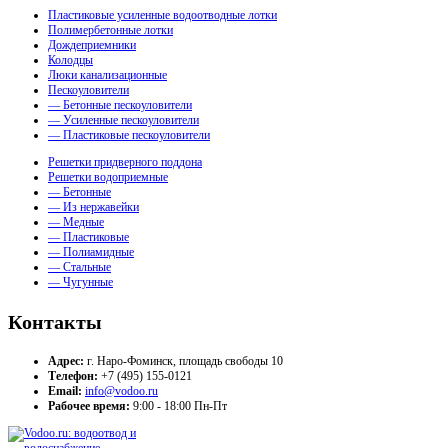
Пластиковые усиленные водоотводные лотки
Полимербетонные лотки
Дождеприемники
Колодцы
Люки канализационные
Пескоуловители
— Бетонные пескоуловители
— Усиленные пескоуловители
— Пластиковые пескоуловители
Решетки придверного поддона
Решетки водоприемные
— Бетонные
— Из нержавейки
— Медные
— Пластиковые
— Полиамидные
— Стальные
— Чугунные
Контакты
Адрес:
г. Наро-Фоминск, площадь свободы 10
Телефон:
+7 (495) 155-0121
Email:
info@vodoo.ru
Рабочее время:
9:00 - 18:00 Пн-Пт