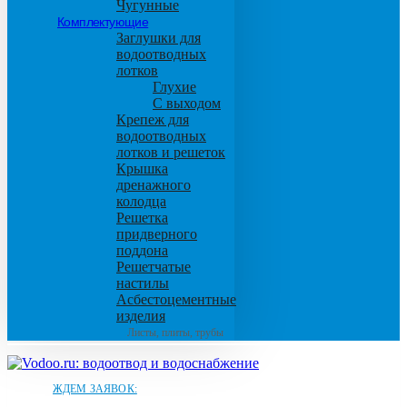
Чугунные
Комплектующие
Заглушки для
водоотводных
лотков
Глухие
С выходом
Крепеж для
водоотводных
лотков и решеток
Крышка
дренажного
колодца
Решетка
придверного
поддона
Решетчатые
настилы
Асбестоцементные
изделия
Листы, плиты, трубы
ЖДЕМ ЗАЯВОК: