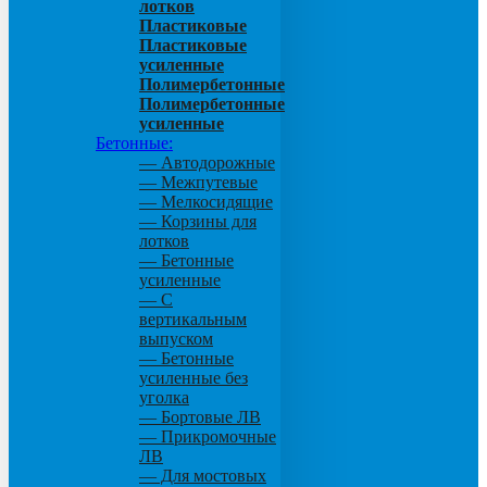
лотков
Пластиковые
Пластиковые
усиленные
Полимербетонные
Полимербетонные
усиленные
Бетонные:
— Автодорожные
— Межпутевые
— Мелкосидящие
— Корзины для
лотков
— Бетонные
усиленные
— С
вертикальным
выпуском
— Бетонные
усиленные без
уголка
— Бортовые ЛВ
— Прикромочные
ЛВ
— Для мостовых