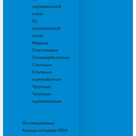
нержавеющей
стали
Из
оцинкованной
стали
Медные
Пластиковые
Полимербетонные
Стальные
Стальные
оцинкованные
Чугунные
Чугунные
оцинкованные
Дождеприемники
Колодцы
Инспекционные
Кольца колодцев ЖБИ