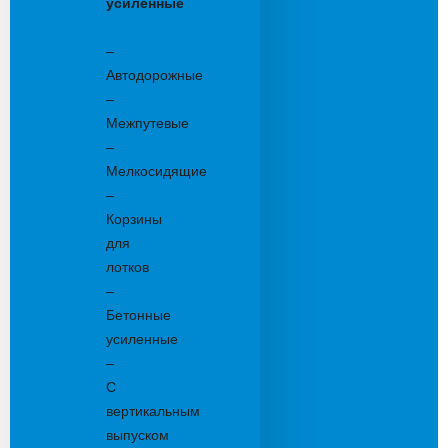
усиленные
Бетонные:
–
Автодорожные
–
Межпутевые
–
Мелкосидящие
–
Корзины
для
лотков
–
Бетонные
усиленные
–
С
вертикальным
выпуском