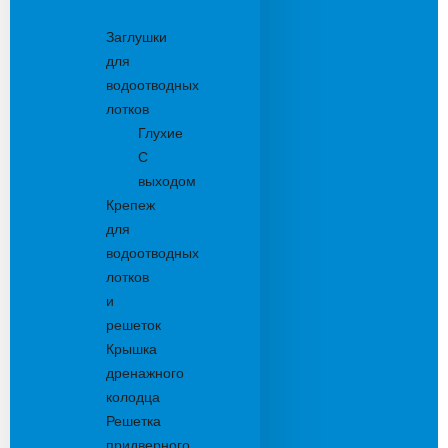
Комплектующие
Заглушки
для
водоотводных
лотков
Глухие
С
выходом
Крепеж
для
водоотводных
лотков
и
решеток
Крышка
дренажного
колодца
Решетка
придверного