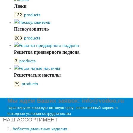
Люки
132
products
Пескоуловитель
263
products
Решетка придверного поддона
3
products
Решетчатые настилы
79
products
Мы ждём Ваших заявок: info@vodoo.ru
Гарантируем хорошую оптовую цену, качественный сервис и
выгодные условия сотрудничества
НАШ АССОРТИМЕНТ
Асбестоцементные изделия