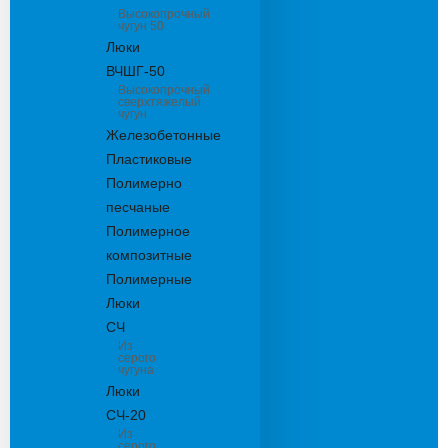
Высокопрочный
чугун 50
Люки
ВЧШГ-50
Высокопрочный
сверхтяжелый
чугун
Железобетонные
Пластиковые
Полимерно
песчаные
Полимерное
композитные
Полимерные
Люки
СЧ
Из
серого
чугуна
Люки
СЧ-20
Из
серого