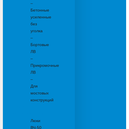
–
Бетонные
усиленные
без
уголка
–
Бортовые
ЛВ
–
Прикромочные
ЛВ
–
Для
мостовых
конструкций
Люки
канализационные
Люки
ВЧ-50