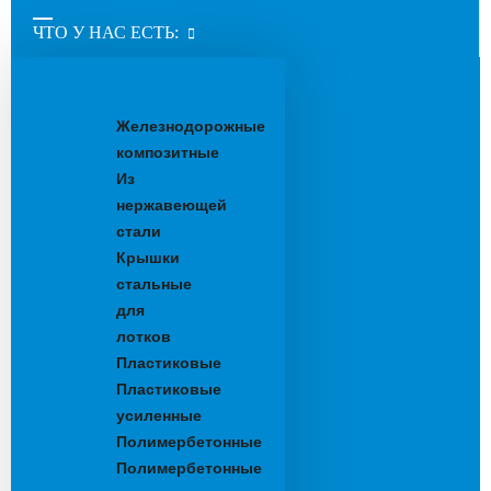
ЧТО У НАС ЕСТЬ:
Водоотводные
лотки
Железнодорожные
композитные
Из
нержавеющей
стали
Крышки
стальные
для
лотков
Пластиковые
Пластиковые
усиленные
Полимербетонные
Полимербетонные