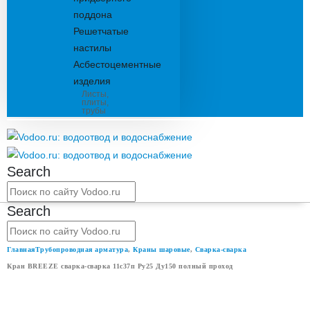
поддона
Решетчатые
настилы
Асбестоцементные
изделия
Листы,
плиты,
трубы
Search
Search
Главная
Трубопроводная арматура
,
Краны шаровые
,
Сварка-сварка
Кран BREEZE сварка-сварка 11с37п Ру25 Ду150 полный проход
КРАН BREEZE СВАРКА-