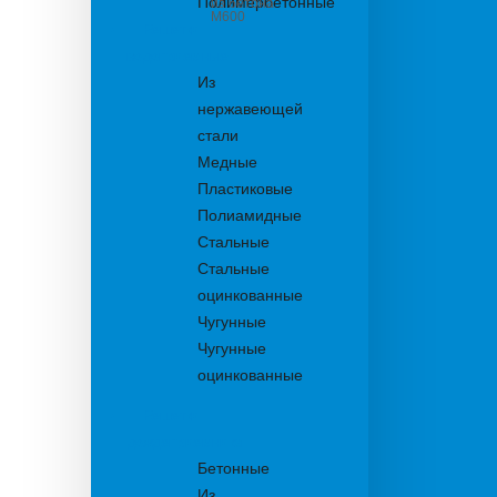
Полимербетонные
из бетона
М600
Решетки
водоприемные
Из
нержавеющей
стали
Медные
Пластиковые
Полиамидные
Стальные
Стальные
оцинкованные
Чугунные
Чугунные
оцинкованные
Решетки
дождеприемника
Бетонные
Из