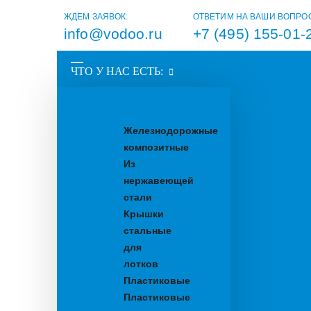
ЖДЕМ ЗАЯВОК:
ОТВЕТИМ НА ВАШИ ВОПРО
info@vodoo.ru
+7 (495) 155-01-
ЧТО У НАС ЕСТЬ:
Водоотводные
лотки
Железнодорожные
композитные
Из
нержавеющей
стали
Крышки
стальные
для
лотков
Пластиковые
Пластиковые