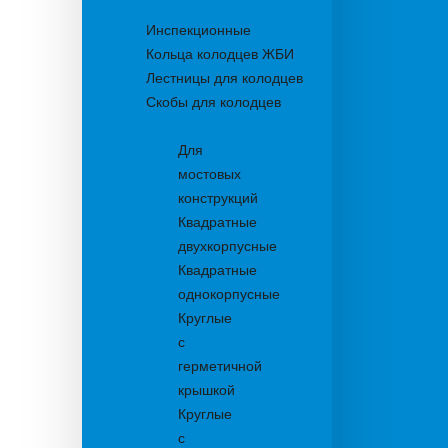
Колодцы
Инспекционные
Кольца колодцев ЖБИ
Лестницы для колодцев
Скобы для колодцев
Трапы
Для
мостовых
конструкций
Квадратные
двухкорпусные
Квадратные
однокорпусные
Круглые
с
герметичной
крышкой
Круглые
с