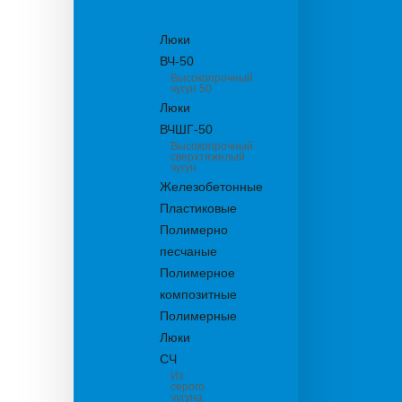
канализационные
Люки
ВЧ-50
Высокопрочный
чугун 50
Люки
ВЧШГ-50
Высокопрочный
сверхтяжелый
чугун
Железобетонные
Пластиковые
Полимерно
песчаные
Полимерное
композитные
Полимерные
Люки
СЧ
Из
серого
чугуна