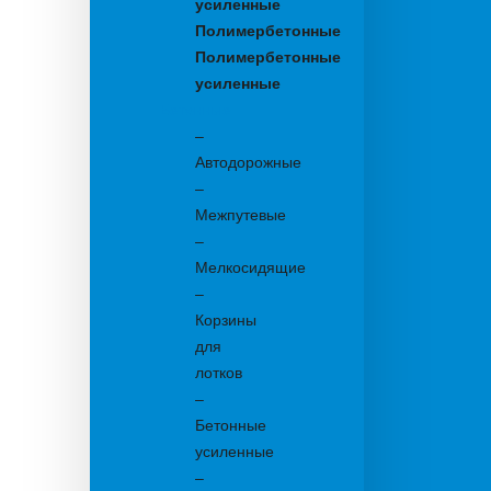
усиленные
Полимербетонные
Полимербетонные
усиленные
Бетонные:
–
Автодорожные
–
Межпутевые
–
Мелкосидящие
–
Корзины
для
лотков
–
Бетонные
усиленные
–