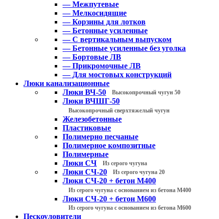
— Межпутевые
— Мелкосидящие
— Корзины для лотков
— Бетонные усиленные
— С вертикальным выпуском
— Бетонные усиленные без уголка
— Бортовые ЛВ
— Прикромочные ЛВ
— Для мостовых конструкций
Люки канализационные
Люки ВЧ-50
Высокопрочный чугун 50
Люки ВЧШГ-50
Высокопрочный сверхтяжелый чугун
Железобетонные
Пластиковые
Полимерно песчаные
Полимерное композитные
Полимерные
Люки СЧ
Из серого чугуна
Люки СЧ-20
Из серого чугуна 20
Люки СЧ-20 + бетон М400
Из серого чугуна с основанием из бетона М400
Люки СЧ-20 + бетон М600
Из серого чугуна с основанием из бетона М600
Пескоуловители