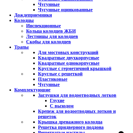
Чугунные
Чугунные оцинкованные
Дождеприемники
Колодцы
Инспекционные
Кольца колодцев ЖБИ
Лестницы для колодцев
Скобы для колодцев
Трапы
Для мостовых конструкций
Квадратные двухкорпусные
Квадратные однокорпусные
Круглые с герметичной крышкой
Круглые с решеткой
Пластиковые
Чугунные
Комплектующие
Заглушки для водоотводных лотков
Глухие
С выходом
Крепеж для водоотводных лотков и
решеток
Крышка дренажного колодца
Решетка придверного поддона
Решетчатые настилы