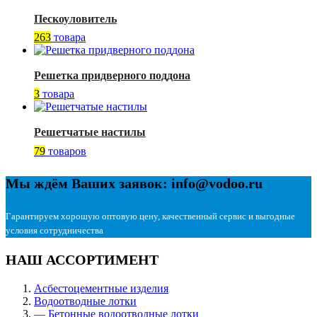
Пескоуловитель
263
товара
Решетка придверного поддона
3
товара
Решетчатые настилы
79
товаров
Мы ждём Ваших заявок: info@vodoo.ru
Гарантируем хорошую оптовую цену, качественный сервис и выгодные
условия сотрудничества
НАШ АССОРТИМЕНТ
Асбестоцементные изделия
Водоотводные лотки
— Бетонные водоотводные лотки