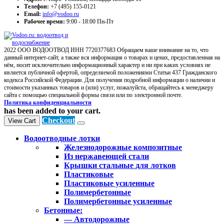
Телефон:
+7 (495) 155-0121
Email:
info@vodoo.ru
Рабочее время:
9:00 - 18:00 Пн-Пт
2022 ООО ВОДООТВОД ИНН 7720377683 Обращаем ваше внимание на то, что
данный интернет-сайт, а также вся информация о товарах и ценах, предоставленная на
нём, носит исключительно информационный характер и ни при каких условиях не
является публичной офертой, определяемой положениями Статьи 437 Гражданского
кодекса Российской Федерации. Для получения подробной информации о наличии и
стоимости указанных товаров и (или) услуг, пожалуйста, обращайтесь к менеджеру
сайта с помощью специальной формы связи или по электронной почте.
Политика конфиденциальности
has been added to your cart.
Checkout
View Cart
Водоотводные лотки
Железнодорожные композитные
Из нержавеющей стали
Крышки стальные для лотков
Пластиковые
Пластиковые усиленные
Полимербетонные
Полимербетонные усиленные
Бетонные:
— Автодорожные