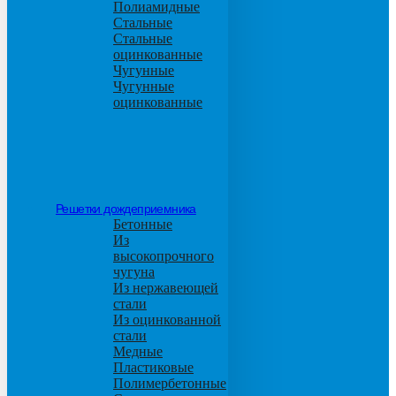
Полиамидные
Стальные
Стальные
оцинкованные
Чугунные
Чугунные
оцинкованные
Решетки дождеприемника
Бетонные
Из
высокопрочного
чугуна
Из нержавеющей
стали
Из оцинкованной
стали
Медные
Пластиковые
Полимербетонные