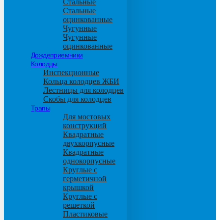
Стальные
Стальные
оцинкованные
Чугунные
Чугунные
оцинкованные
Дождеприемники
Колодцы
Инспекционные
Кольца колодцев ЖБИ
Лестницы для колодцев
Скобы для колодцев
Трапы
Для мостовых
конструкций
Квадратные
двухкорпусные
Квадратные
однокорпусные
Круглые с
герметичной
крышкой
Круглые с
решеткой
Пластиковые