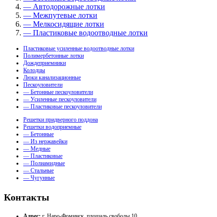
— Автодорожные лотки
— Межпутевые лотки
— Мелкосидящие лотки
— Пластиковые водоотводные лотки
Пластиковые усиленные водоотводные лотки
Полимербетонные лотки
Дождеприемники
Колодцы
Люки канализационные
Пескоуловители
— Бетонные пескоуловители
— Усиленные пескоуловители
— Пластиковые пескоуловители
Решетки придверного поддона
Решетки водоприемные
— Бетонные
— Из нержавейки
— Медные
— Пластиковые
— Полиамидные
— Стальные
— Чугунные
Контакты
Адрес:
г. Наро-Фоминск, площадь свободы 10