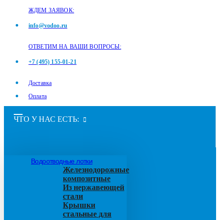
ЖДЕМ ЗАЯВОК:
info@vodoo.ru
ОТВЕТИМ НА ВАШИ ВОПРОСЫ:
+7 (495) 155-01-21
Доставка
Оплата
ЧТО У НАС ЕСТЬ:
Водоотводные лотки
Железнодорожные
композитные
Из нержавеющей
стали
Крышки
стальные для