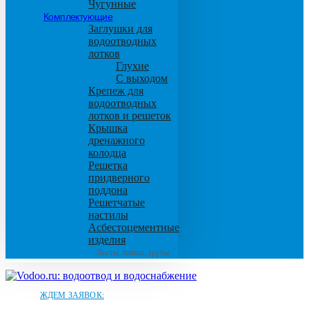
Чугунные
Комплектующие
Заглушки для
водоотводных
лотков
Глухие
С выходом
Крепеж для
водоотводных
лотков и решеток
Крышка
дренажного
колодца
Решетка
придверного
поддона
Решетчатые
настилы
Асбестоцементные
изделия
Листы, плиты, трубы
ЖДЕМ ЗАЯВОК: