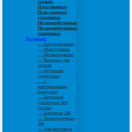
лотков
Пластиковые
Пластиковые
усиленные
Полимербетонные
Полимербетонные
усиленные
Бетонные:
— Автодорожные
— Межпутевые
— Мелкосидящие
— Корзины для
лотков
— Бетонные
усиленные
— С
вертикальным
выпуском
— Бетонные
усиленные без
уголка
— Бортовые ЛВ
— Прикромочные
ЛВ
— Для мостовых