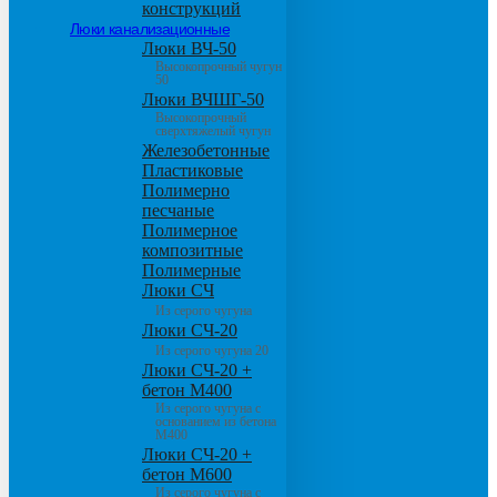
конструкций
Люки канализационные
Люки ВЧ-50
Высокопрочный чугун
50
Люки ВЧШГ-50
Высокопрочный
сверхтяжелый чугун
Железобетонные
Пластиковые
Полимерно
песчаные
Полимерное
композитные
Полимерные
Люки СЧ
Из серого чугуна
Люки СЧ-20
Из серого чугуна 20
Люки СЧ-20 +
бетон М400
Из серого чугуна с
основанием из бетона
М400
Люки СЧ-20 +
бетон М600
Из серого чугуна с