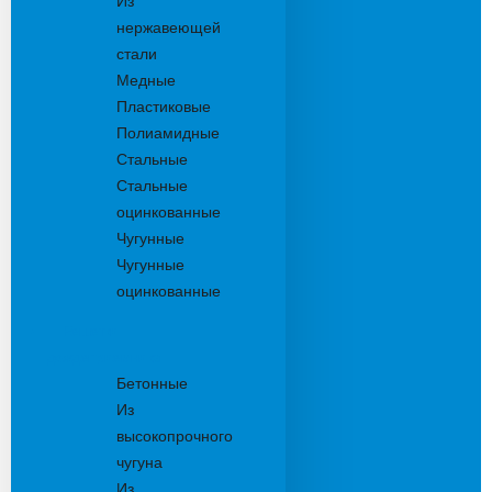
Из
нержавеющей
стали
Медные
Пластиковые
Полиамидные
Стальные
Стальные
оцинкованные
Чугунные
Чугунные
оцинкованные
Решетки
дождеприемника
Бетонные
Из
высокопрочного
чугуна
Из