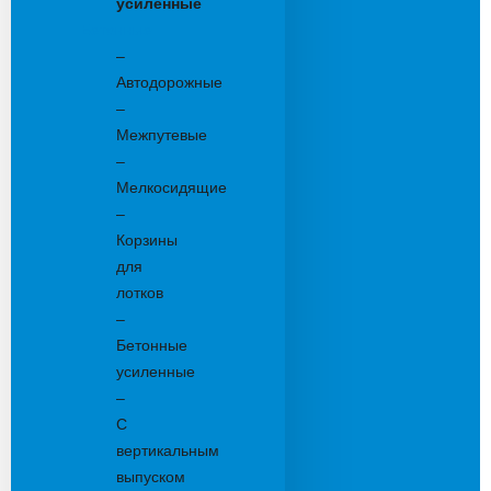
усиленные
Бетонные:
–
Автодорожные
–
Межпутевые
–
Мелкосидящие
–
Корзины
для
лотков
–
Бетонные
усиленные
–
С
вертикальным
выпуском