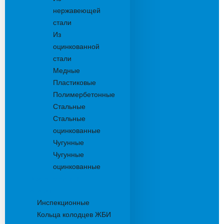
нержавеющей
стали
Из
оцинкованной
стали
Медные
Пластиковые
Полимербетонные
Стальные
Стальные
оцинкованные
Чугунные
Чугунные
оцинкованные
Дождеприемники
Колодцы
Инспекционные
Кольца колодцев ЖБИ