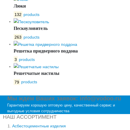
Люки
132
products
Пескоуловитель
263
products
Решетка придверного поддона
3
products
Решетчатые настилы
79
products
Мы ждём Ваших заявок: info@vodoo.ru
Гарантируем хорошую оптовую цену, качественный сервис и
выгодные условия сотрудничества
НАШ АССОРТИМЕНТ
Асбестоцементные изделия