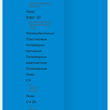
Высокопрочный
чугун 50
Люки
ВЧШГ-50
Высокопрочный
сверхтяжелый
чугун
Железобетонные
Пластиковые
Полимерно
песчаные
Полимерное
композитные
Полимерные
Люки
СЧ
Из
серого
чугуна
Люки
СЧ-20
Из
серого