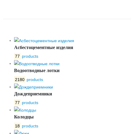
СТВОР CB5440 DN 50 PN16
TECOFI CB5440-0050
Асбестоцементные изделия
77
products
Водоотводные лотки
2180
products
Дождеприемники
77
products
Колодцы
18
products