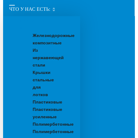
ЧТО У НАС ЕСТЬ:
Водоотводные
лотки
Железнодорожные
композитные
Из
нержавеющей
стали
Крышки
стальные
для
лотков
Пластиковые
Пластиковые
усиленные
Полимербетонные
Полимербетонные