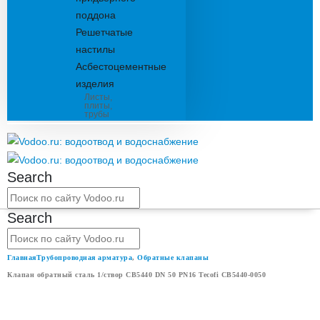
поддона
Решетчатые
настилы
Асбестоцементные
изделия
Листы,
плиты,
трубы
Search
Search
Главная
Трубопроводная арматура
,
Обратные клапаны
Клапан обратный сталь 1/створ CB5440 DN 50 PN16 Tecofi CB5440-0050
КЛАПАН ОБРАТНЫЙ СТАЛЬ 1/