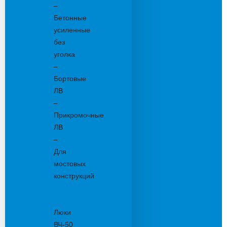
–
Бетонные
усиленные
без
уголка
–
Бортовые
ЛВ
–
Прикромочные
ЛВ
–
Для
мостовых
конструкций
Люки
канализационные
Люки
ВЧ-50