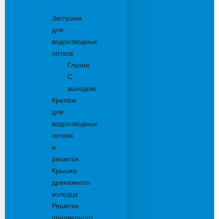
Комплектующие
Заглушки
для
водоотводных
лотков
Глухие
С
выходом
Крепеж
для
водоотводных
лотков
и
решеток
Крышка
дренажного
колодца
Решетка
придверного