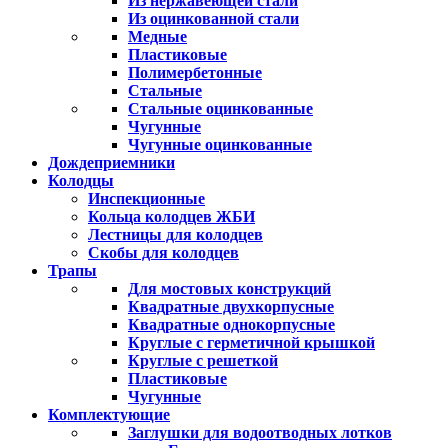
Из нержавеющей стали
Из оцинкованной стали
Медные
Пластиковые
Полимербетонные
Стальные
Стальные оцинкованные
Чугунные
Чугунные оцинкованные
Дождеприемники
Колодцы
Инспекционные
Кольца колодцев ЖБИ
Лестницы для колодцев
Скобы для колодцев
Трапы
Для мостовых конструкций
Квадратные двухкорпусные
Квадратные однокорпусные
Круглые с герметичной крышкой
Круглые с решеткой
Пластиковые
Чугунные
Комплектующие
Заглушки для водоотводных лотков