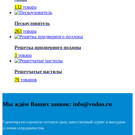
132
товара
Пескоуловитель
263
товара
Решетка придверного поддона
3
товара
Решетчатые настилы
79
товаров
Мы ждём Ваших заявок: info@vodoo.ru
Гарантируем хорошую оптовую цену, качественный сервис и выгодные
условия сотрудничества