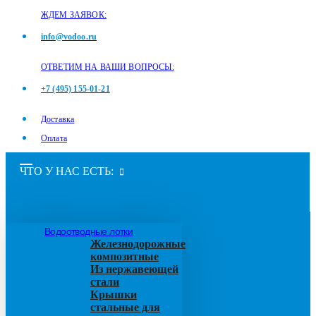
ЖДЕМ ЗАЯВОК:
info@vodoo.ru
ОТВЕТИМ НА ВАШИ ВОПРОСЫ:
+7 (495) 155-01-21
Доставка
Оплата
ЧТО У НАС ЕСТЬ:
Водоотводные лотки
Железнодорожные
композитные
Из нержавеющей
стали
Крышки
стальные для