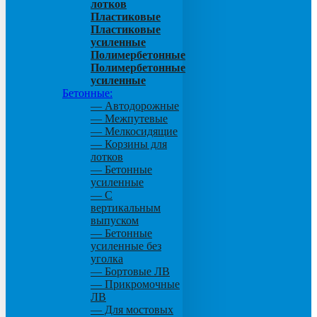
лотков
Пластиковые
Пластиковые
усиленные
Полимербетонные
Полимербетонные
усиленные
Бетонные:
— Автодорожные
— Межпутевые
— Мелкосидящие
— Корзины для
лотков
— Бетонные
усиленные
— С
вертикальным
выпуском
— Бетонные
усиленные без
уголка
— Бортовые ЛВ
— Прикромочные
ЛВ
— Для мостовых