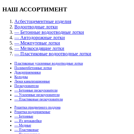
НАШ АССОРТИМЕНТ
Асбестоцементные изделия
Водоотводные лотки
— Бетонные водоотводные лотки
— Автодорожные лотки
— Межпутевые лотки
— Мелкосидящие лотки
— Пластиковые водоотводные лотки
Пластиковые усиленные водоотводные лотки
Полимербетонные лотки
Дождеприемники
Колодцы
Люки канализационные
Пескоуловители
— Бетонные пескоуловители
— Усиленные пескоуловители
— Пластиковые пескоуловители
Решетки придверного поддона
Решетки водоприемные
— Бетонные
— Из нержавейки
— Медные
— Пластиковые