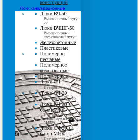
конструкций
Люки канализационные
Люки ВЧ-50
Высокопрочный чугун
50
Люки ВЧШГ-50
Высокопрочный
сверхтяжелый чугун
Железобетонные
Пластиковые
Полимерно
песчаные
Полимерное
композитные
Полимерные
Люки СЧ
Из серого чугуна
Люки СЧ-20
Из серого чугуна 20
Люки СЧ-20 +
бетон М400
Из серого чугуна с
основанием из бетона
М400
Люки СЧ-20 +
бетон М600
Из серого чугуна с