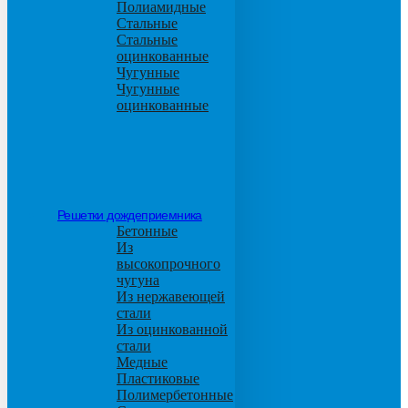
Полиамидные
Стальные
Стальные
оцинкованные
Чугунные
Чугунные
оцинкованные
Решетки дождеприемника
Бетонные
Из
высокопрочного
чугуна
Из нержавеющей
стали
Из оцинкованной
стали
Медные
Пластиковые
Полимербетонные