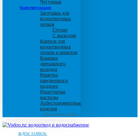
Чугунные
Комплектующие
Заглушки для
водоотводных
лотков
Глухие
С выходом
Крепеж для
водоотводных
лотков и решеток
Крышка
дренажного
колодца
Решетка
придверного
поддона
Решетчатые
настилы
Асбестоцементные
изделия
Листы, плиты, трубы
ЖДЕМ ЗАЯВОК: