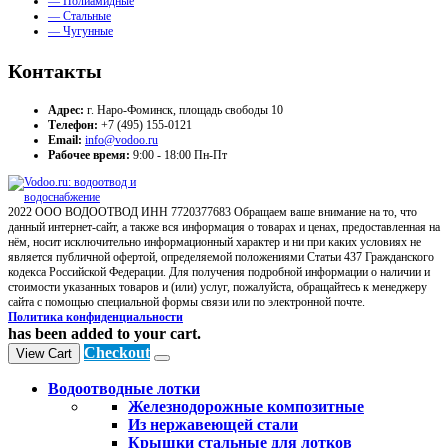
— Полиамидные
— Стальные
— Чугунные
Контакты
Адрес:
г. Наро-Фоминск, площадь свободы 10
Телефон:
+7 (495) 155-0121
Email:
info@vodoo.ru
Рабочее время:
9:00 - 18:00 Пн-Пт
2022 ООО ВОДООТВОД ИНН 7720377683 Обращаем ваше внимание на то, что
данный интернет-сайт, а также вся информация о товарах и ценах, предоставленная на
нём, носит исключительно информационный характер и ни при каких условиях не
является публичной офертой, определяемой положениями Статьи 437 Гражданского
кодекса Российской Федерации. Для получения подробной информации о наличии и
стоимости указанных товаров и (или) услуг, пожалуйста, обращайтесь к менеджеру
сайта с помощью специальной формы связи или по электронной почте.
Политика конфиденциальности
has been added to your cart.
Checkout
View Cart
Водоотводные лотки
Железнодорожные композитные
Из нержавеющей стали
Крышки стальные для лотков