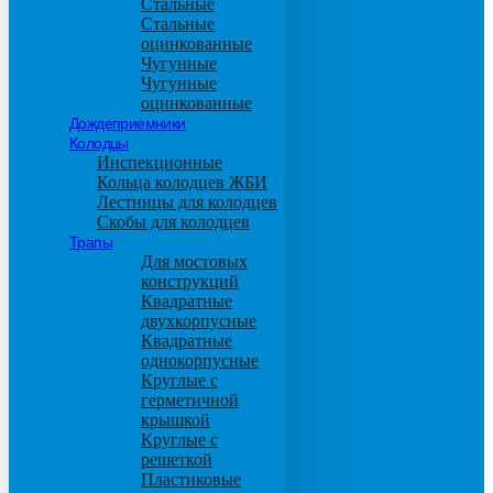
Стальные
Стальные
оцинкованные
Чугунные
Чугунные
оцинкованные
Дождеприемники
Колодцы
Инспекционные
Кольца колодцев ЖБИ
Лестницы для колодцев
Скобы для колодцев
Трапы
Для мостовых
конструкций
Квадратные
двухкорпусные
Квадратные
однокорпусные
Круглые с
герметичной
крышкой
Круглые с
решеткой
Пластиковые