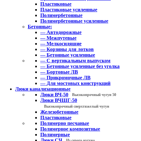
Пластиковые
Пластиковые усиленные
Полимербетонные
Полимербетонные усиленные
Бетонные:
— Автодорожные
— Межпутевые
— Мелкосидящие
— Корзины для лотков
— Бетонные усиленные
— С вертикальным выпуском
— Бетонные усиленные без уголка
— Бортовые ЛВ
— Прикромочные ЛВ
— Для мостовых конструкций
Люки канализационные
Люки ВЧ-50
Высокопрочный чугун 50
Люки ВЧШГ-50
Высокопрочный сверхтяжелый чугун
Железобетонные
Пластиковые
Полимерно песчаные
Полимерное композитные
Полимерные
Люки СЧ
Из серого чугуна