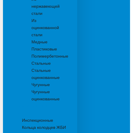
нержавеющей
стали
Из
оцинкованной
стали
Медные
Пластиковые
Полимербетонные
Стальные
Стальные
оцинкованные
Чугунные
Чугунные
оцинкованные
Дождеприемники
Колодцы
Инспекционные
Кольца колодцев ЖБИ