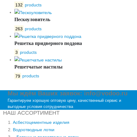
132
products
Пескоуловитель
263
products
Решетка придверного поддона
3
products
Решетчатые настилы
79
products
Мы ждём Ваших заявок: info@vodoo.ru
Гарантируем хорошую оптовую цену, качественный сервис и
выгодные условия сотрудничества
НАШ АССОРТИМЕНТ
Асбестоцементные изделия
Водоотводные лотки