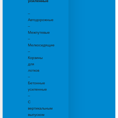
усиленные
Бетонные:
–
Автодорожные
–
Межпутевые
–
Мелкосидящие
–
Корзины
для
лотков
–
Бетонные
усиленные
–
С
вертикальным
выпуском