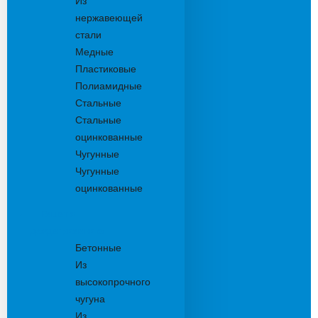
Из
нержавеющей
стали
Медные
Пластиковые
Полиамидные
Стальные
Стальные
оцинкованные
Чугунные
Чугунные
оцинкованные
Решетки
дождеприемника
Бетонные
Из
высокопрочного
чугуна
Из