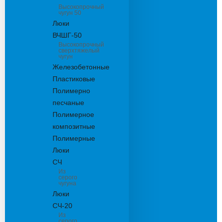
Высокопрочный
чугун 50
Люки
ВЧШГ-50
Высокопрочный
сверхтяжелый
чугун
Железобетонные
Пластиковые
Полимерно
песчаные
Полимерное
композитные
Полимерные
Люки
СЧ
Из
серого
чугуна
Люки
СЧ-20
Из
серого