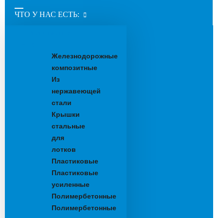
ЧТО У НАС ЕСТЬ:
Водоотводные
лотки
Железнодорожные
композитные
Из
нержавеющей
стали
Крышки
стальные
для
лотков
Пластиковые
Пластиковые
усиленные
Полимербетонные
Полимербетонные