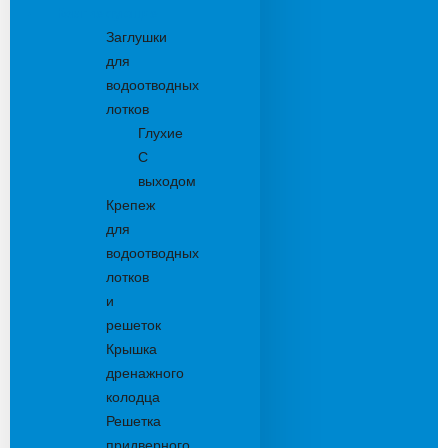
Комплектующие
Заглушки
для
водоотводных
лотков
Глухие
С
выходом
Крепеж
для
водоотводных
лотков
и
решеток
Крышка
дренажного
колодца
Решетка
придверного