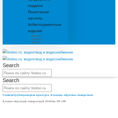
поддона
Решетчатые
настилы
Асбестоцементные
изделия
Листы,
плиты,
трубы
Search
Search
Главная
Трубопроводная арматура
,
Клапаны обратные поворотные
Клапан обратный поворотный 19ч01бр DN-100
КЛАПАН ОБРАТНЫЙ