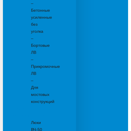
–
Бетонные
усиленные
без
уголка
–
Бортовые
ЛВ
–
Прикромочные
ЛВ
–
Для
мостовых
конструкций
Люки
канализационные
Люки
ВЧ-50