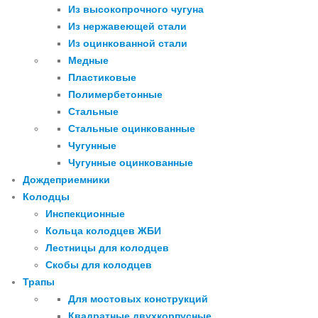
Из высокопрочного чугуна
Из нержавеющей стали
Из оцинкованной стали
Медные
Пластиковые
Полимербетонные
Стальные
Стальные оцинкованные
Чугунные
Чугунные оцинкованные
Дождеприемники
Колодцы
Инспекционные
Кольца колодцев ЖБИ
Лестницы для колодцев
Скобы для колодцев
Трапы
Для мостовых конструкций
Квадратные двухкорпусные