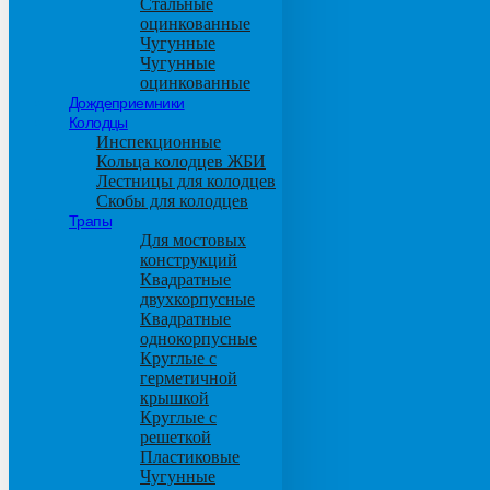
Стальные
оцинкованные
Чугунные
Чугунные
оцинкованные
Дождеприемники
Колодцы
Инспекционные
Кольца колодцев ЖБИ
Лестницы для колодцев
Скобы для колодцев
Трапы
Для мостовых
конструкций
Квадратные
двухкорпусные
Квадратные
однокорпусные
Круглые с
герметичной
крышкой
Круглые с
решеткой
Пластиковые
Чугунные