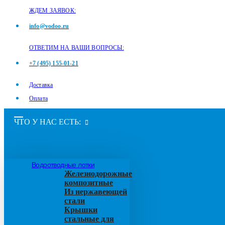
ЖДЕМ ЗАЯВОК:
info@vodoo.ru
ОТВЕТИМ НА ВАШИ ВОПРОСЫ:
+7 (495) 155-01-21
Доставка
Оплата
ЧТО У НАС ЕСТЬ:
Водоотводные лотки
Железнодорожные
композитные
Из нержавеющей
стали
Крышки
стальные для