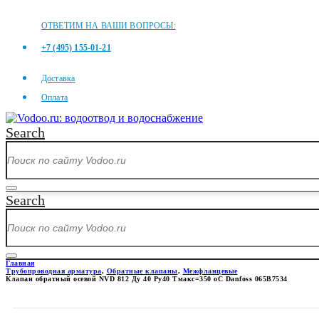
ОТВЕТИМ НА ВАШИ ВОПРОСЫ:
+7 (495) 155-01-21
Доставка
Оплата
Search
Search
Главная
Трубопроводная арматура
,
Обратные клапаны
,
Межфланцевые
Клапан обратный осевой NVD 812 Ду 40 Ру40 Тмакс=350 оС Danfoss 065B7534
КЛАПАН ОБРАТНЫЙ ОСЕВОЙ NV