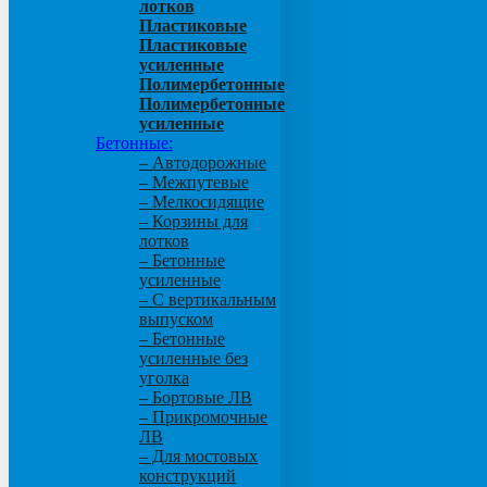
лотков
Пластиковые
Пластиковые
усиленные
Полимербетонные
Полимербетонные
усиленные
Бетонные:
– Автодорожные
– Межпутевые
– Мелкосидящие
– Корзины для
лотков
– Бетонные
усиленные
– С вертикальным
выпуском
– Бетонные
усиленные без
уголка
– Бортовые ЛВ
– Прикромочные
ЛВ
– Для мостовых
конструкций