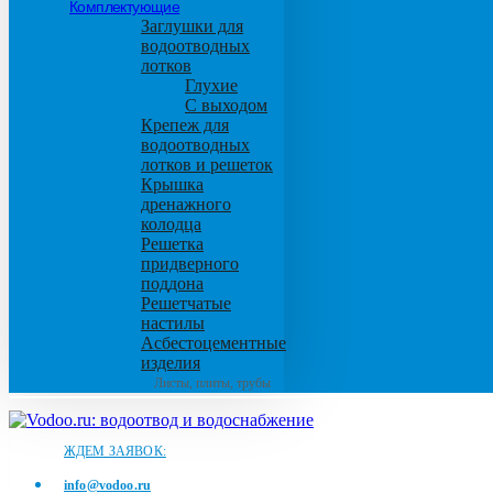
Комплектующие
Заглушки для
водоотводных
лотков
Глухие
С выходом
Крепеж для
водоотводных
лотков и решеток
Крышка
дренажного
колодца
Решетка
придверного
поддона
Решетчатые
настилы
Асбестоцементные
изделия
Листы, плиты, трубы
ЖДЕМ ЗАЯВОК:
info@vodoo.ru