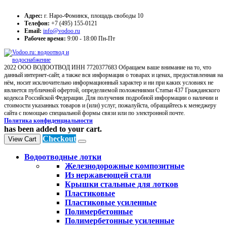
Адрес:
г. Наро-Фоминск, площадь свободы 10
Телефон:
+7 (495) 155-0121
Email:
info@vodoo.ru
Рабочее время:
9:00 - 18:00 Пн-Пт
2022 ООО ВОДООТВОД ИНН 7720377683 Обращаем ваше внимание на то, что
данный интернет-сайт, а также вся информация о товарах и ценах, предоставленная на
нём, носит исключительно информационный характер и ни при каких условиях не
является публичной офертой, определяемой положениями Статьи 437 Гражданского
кодекса Российской Федерации. Для получения подробной информации о наличии и
стоимости указанных товаров и (или) услуг, пожалуйста, обращайтесь к менеджеру
сайта с помощью специальной формы связи или по электронной почте.
Политика конфиденциальности
has been added to your cart.
Checkout
View Cart
Водоотводные лотки
Железнодорожные композитные
Из нержавеющей стали
Крышки стальные для лотков
Пластиковые
Пластиковые усиленные
Полимербетонные
Полимербетонные усиленные