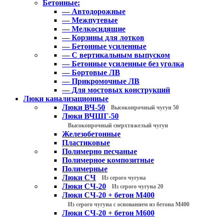
Бетонные:
— Автодорожные
— Межпутевые
— Мелкосидящие
— Корзины для лотков
— Бетонные усиленные
— С вертикальным выпуском
— Бетонные усиленные без уголка
— Бортовые ЛВ
— Прикромочные ЛВ
— Для мостовых конструкций
Люки канализационные
Люки ВЧ-50
Высокопрочный чугун 50
Люки ВЧШГ-50
Высокопрочный сверхтяжелый чугун
Железобетонные
Пластиковые
Полимерно песчаные
Полимерное композитные
Полимерные
Люки СЧ
Из серого чугуна
Люки СЧ-20
Из серого чугуна 20
Люки СЧ-20 + бетон М400
Из серого чугуна с основанием из бетона М400
Люки СЧ-20 + бетон М600