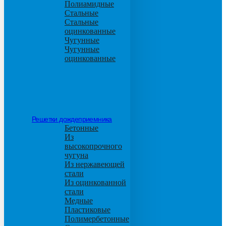
Полиамидные
Стальные
Стальные
оцинкованные
Чугунные
Чугунные
оцинкованные
Решетки дождеприемника
Бетонные
Из
высокопрочного
чугуна
Из нержавеющей
стали
Из оцинкованной
стали
Медные
Пластиковые
Полимербетонные