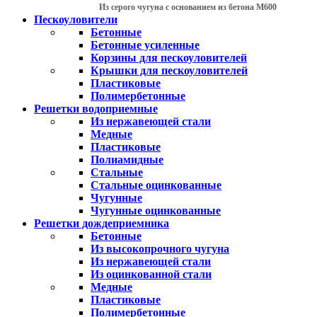
Из серого чугуна с основанием из бетона М600
Пескоуловители
Бетонные
Бетонные усиленные
Корзины для пескоуловителей
Крышки для пескоуловителей
Пластиковые
Полимербетонные
Решетки водоприемные
Из нержавеющей стали
Медные
Пластиковые
Полиамидные
Стальные
Стальные оцинкованные
Чугунные
Чугунные оцинкованные
Решетки дождеприемника
Бетонные
Из высокопрочного чугуна
Из нержавеющей стали
Из оцинкованной стали
Медные
Пластиковые
Полимербетонные