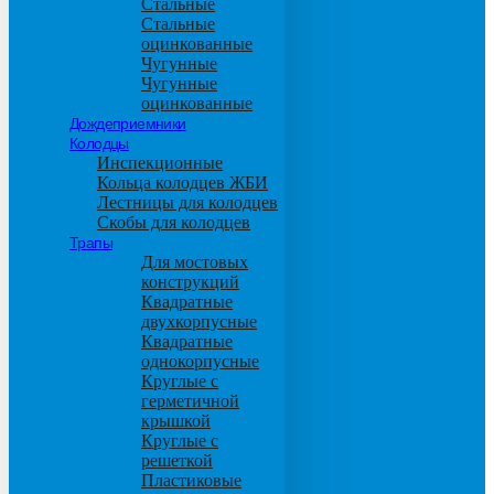
Стальные
Стальные
оцинкованные
Чугунные
Чугунные
оцинкованные
Дождеприемники
Колодцы
Инспекционные
Кольца колодцев ЖБИ
Лестницы для колодцев
Скобы для колодцев
Трапы
Для мостовых
конструкций
Квадратные
двухкорпусные
Квадратные
однокорпусные
Круглые с
герметичной
крышкой
Круглые с
решеткой
Пластиковые