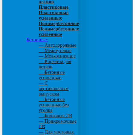
лотков
Пластиковые
Пластиковые
усиленные
Полимербетонные
Полимербетонные
усиленные
Бетонные:
— Автодорожные
— Межпутевые
— Мелкосидящие
— Корзины для
лотков
— Бетонные
усиленные
— С
вертикальным
выпуском
— Бетонные
усиленные без
уголка
— Бортовые ЛВ
— Прикромочные
ЛВ
— Для мостовых