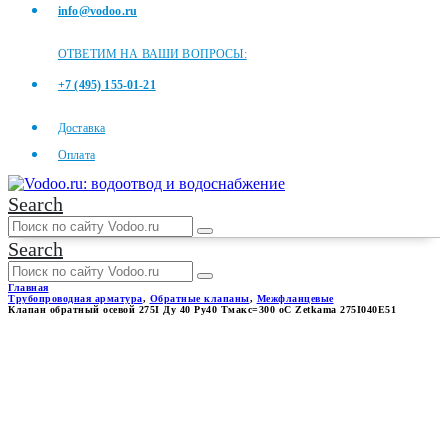
info@vodoo.ru
ОТВЕТИМ НА ВАШИ ВОПРОСЫ:
+7 (495) 155-01-21
Доставка
Оплата
Search
Search
Главная
Трубопроводная арматура
,
Обратные клапаны
,
Межфланцевые
Клапан обратный осевой 275I Ду 40 Ру40 Тмакс=300 оС Zetkama 275I040E51
КЛАПАН ОБРАТНЫЙ
ОСЕВОЙ 275I ДУ 40 РУ40
ТМАКС=300 ОС ZETKAMA
275I040E51