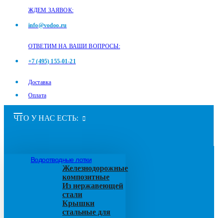
ЖДЕМ ЗАЯВОК:
info@vodoo.ru
ОТВЕТИМ НА ВАШИ ВОПРОСЫ:
+7 (495) 155-01-21
Доставка
Оплата
ЧТО У НАС ЕСТЬ:
Водоотводные лотки
Железнодорожные
композитные
Из нержавеющей
стали
Крышки
стальные для