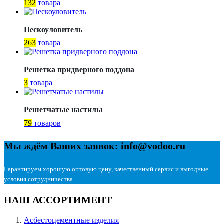
132
товара
Пескоуловитель
263
товара
Решетка придверного поддона
3
товара
Решетчатые настилы
79
товаров
Мы ждём Ваших заявок: info@vodoo.ru
Гарантируем хорошую оптовую цену, качественный сервис и выгодные
условия сотрудничества
НАШ АССОРТИМЕНТ
Асбестоцементные изделия