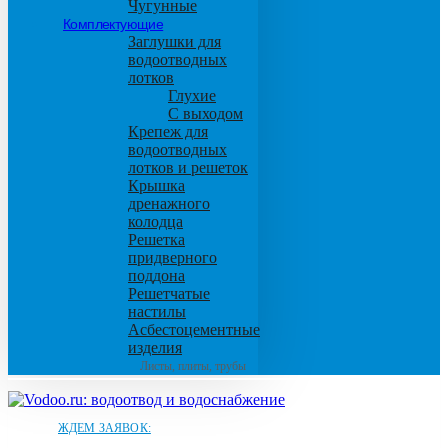
Чугунные
Комплектующие
Заглушки для
водоотводных
лотков
Глухие
С выходом
Крепеж для
водоотводных
лотков и решеток
Крышка
дренажного
колодца
Решетка
придверного
поддона
Решетчатые
настилы
Асбестоцементные
изделия
Листы, плиты, трубы
ЖДЕМ ЗАЯВОК: