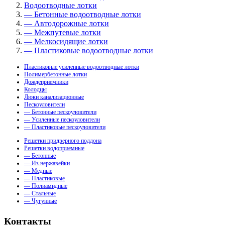
Водоотводные лотки
— Бетонные водоотводные лотки
— Автодорожные лотки
— Межпутевые лотки
— Мелкосидящие лотки
— Пластиковые водоотводные лотки
Пластиковые усиленные водоотводные лотки
Полимербетонные лотки
Дождеприемники
Колодцы
Люки канализационные
Пескоуловители
— Бетонные пескоуловители
— Усиленные пескоуловители
— Пластиковые пескоуловители
Решетки придверного поддона
Решетки водоприемные
— Бетонные
— Из нержавейки
— Медные
— Пластиковые
— Полиамидные
— Стальные
— Чугунные
Контакты