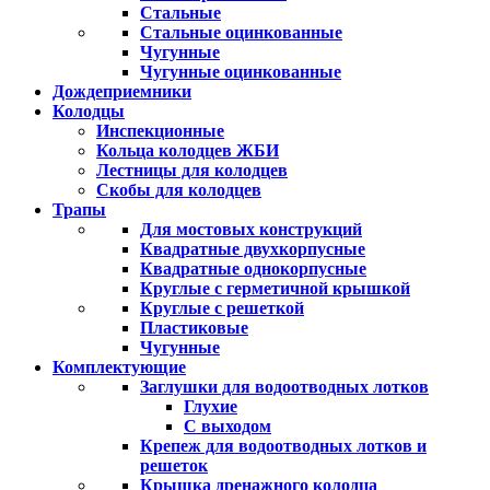
Стальные
Стальные оцинкованные
Чугунные
Чугунные оцинкованные
Дождеприемники
Колодцы
Инспекционные
Кольца колодцев ЖБИ
Лестницы для колодцев
Скобы для колодцев
Трапы
Для мостовых конструкций
Квадратные двухкорпусные
Квадратные однокорпусные
Круглые с герметичной крышкой
Круглые с решеткой
Пластиковые
Чугунные
Комплектующие
Заглушки для водоотводных лотков
Глухие
С выходом
Крепеж для водоотводных лотков и
решеток
Крышка дренажного колодца