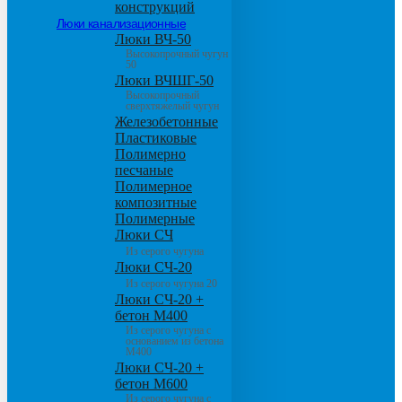
конструкций
Люки канализационные
Люки ВЧ-50
Высокопрочный чугун
50
Люки ВЧШГ-50
Высокопрочный
сверхтяжелый чугун
Железобетонные
Пластиковые
Полимерно
песчаные
Полимерное
композитные
Полимерные
Люки СЧ
Из серого чугуна
Люки СЧ-20
Из серого чугуна 20
Люки СЧ-20 +
бетон М400
Из серого чугуна с
основанием из бетона
М400
Люки СЧ-20 +
бетон М600
Из серого чугуна с