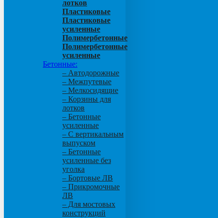
лотков
Пластиковые
Пластиковые
усиленные
Полимербетонные
Полимербетонные
усиленные
Бетонные:
– Автодорожные
– Межпутевые
– Мелкосидящие
– Корзины для
лотков
– Бетонные
усиленные
– С вертикальным
выпуском
– Бетонные
усиленные без
уголка
– Бортовые ЛВ
– Прикромочные
ЛВ
– Для мостовых
конструкций