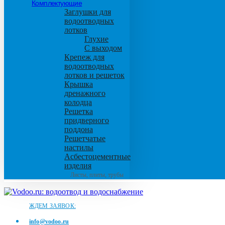
Комплектующие
Заглушки для
водоотводных
лотков
Глухие
С выходом
Крепеж для
водоотводных
лотков и решеток
Крышка
дренажного
колодца
Решетка
придверного
поддона
Решетчатые
настилы
Асбестоцементные
изделия
Листы, плиты, трубы
ЖДЕМ ЗАЯВОК:
info@vodoo.ru