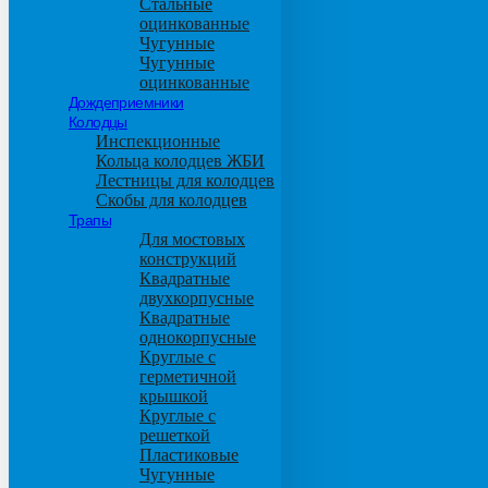
Стальные
оцинкованные
Чугунные
Чугунные
оцинкованные
Дождеприемники
Колодцы
Инспекционные
Кольца колодцев ЖБИ
Лестницы для колодцев
Скобы для колодцев
Трапы
Для мостовых
конструкций
Квадратные
двухкорпусные
Квадратные
однокорпусные
Круглые с
герметичной
крышкой
Круглые с
решеткой
Пластиковые
Чугунные