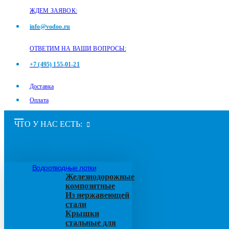
ЖДЕМ ЗАЯВОК:
info@vodoo.ru
ОТВЕТИМ НА ВАШИ ВОПРОСЫ:
+7 (495) 155-01-21
Доставка
Оплата
ЧТО У НАС ЕСТЬ:
Водоотводные лотки
Железнодорожные
композитные
Из нержавеющей
стали
Крышки
стальные для