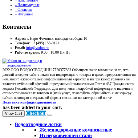
– Пластиковые
– Полиамидные
– Стальные
– Чугунные
Контакты
Адрес:
г. Наро-Фоминск, площадь свободы 10
Телефон:
+7 (495) 155-0121
Email:
info@vodoo.ru
Рабочее время:
9:00 - 18:00 Пн-Пт
2022 ООО ВОДООТВОД ИНН 7720377683 Обращаем ваше внимание на то, что
данный интернет-сайт, а также вся информация о товарах и ценах, предоставленная на
нём, носит исключительно информационный характер и ни при каких условиях не
является публичной офертой, определяемой положениями Статьи 437 Гражданского
кодекса Российской Федерации. Для получения подробной информации о наличии и
стоимости указанных товаров и (или) услуг, пожалуйста, обращайтесь к менеджеру
сайта с помощью специальной формы связи или по электронной почте.
Политика конфиденциальности
has been added to your cart.
Checkout
View Cart
Водоотводные лотки
Железнодорожные композитные
Из нержавеющей стали