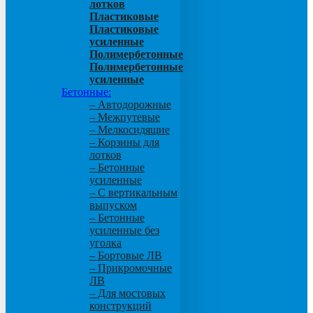
лотков
Пластиковые
Пластиковые
усиленные
Полимербетонные
Полимербетонные
усиленные
Бетонные:
– Автодорожные
– Межпутевые
– Мелкосидящие
– Корзины для
лотков
– Бетонные
усиленные
– С вертикальным
выпуском
– Бетонные
усиленные без
уголка
– Бортовые ЛВ
– Прикромочные
ЛВ
– Для мостовых
конструкций