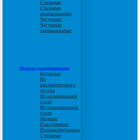
Стальные
Стальные
оцинкованные
Чугунные
Чугунные
оцинкованные
Решетки дождеприемника
Бетонные
Из
высокопрочного
чугуна
Из нержавеющей
стали
Из оцинкованной
стали
Медные
Пластиковые
Полимербетонные
Стальные