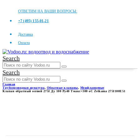
ОТВЕТИМ НА ВАШИ ВОПРОСЫ:
+7 (495) 155-01-21
Доставка
Оплата
Search
Search
Главная
Трубопроводная арматура
,
Обратные клапаны
,
Межфланцевые
Клапан обратный осевой 275I Ду 100 Ру40 Тмакс=300 оС Zetkama 275I100E51
КЛАПАН ОБРАТНЫЙ
ОСЕВОЙ 275I ДУ 100 РУ40
ТМАКС=300 ОС ZETKAMA
275I100E51