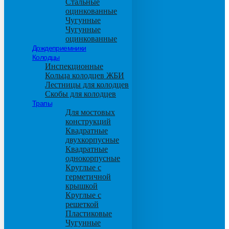
Стальные
оцинкованные
Чугунные
Чугунные
оцинкованные
Дождеприемники
Колодцы
Инспекционные
Кольца колодцев ЖБИ
Лестницы для колодцев
Скобы для колодцев
Трапы
Для мостовых
конструкций
Квадратные
двухкорпусные
Квадратные
однокорпусные
Круглые с
герметичной
крышкой
Круглые с
решеткой
Пластиковые
Чугунные