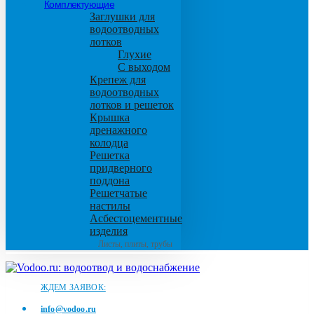
Комплектующие
Заглушки для
водоотводных
лотков
Глухие
С выходом
Крепеж для
водоотводных
лотков и решеток
Крышка
дренажного
колодца
Решетка
придверного
поддона
Решетчатые
настилы
Асбестоцементные
изделия
Листы, плиты, трубы
ЖДЕМ ЗАЯВОК:
info@vodoo.ru