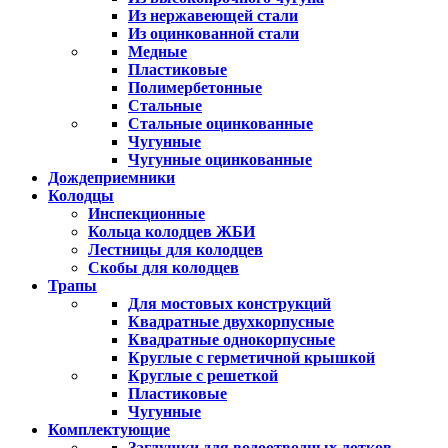
Из нержавеющей стали
Из оцинкованной стали
Медные
Пластиковые
Полимербетонные
Стальные
Стальные оцинкованные
Чугунные
Чугунные оцинкованные
Дождеприемники
Колодцы
Инспекционные
Кольца колодцев ЖБИ
Лестницы для колодцев
Скобы для колодцев
Трапы
Для мостовых конструкций
Квадратные двухкорпусные
Квадратные однокорпусные
Круглые с герметичной крышкой
Круглые с решеткой
Пластиковые
Чугунные
Комплектующие
Заглушки для водоотводных лотков