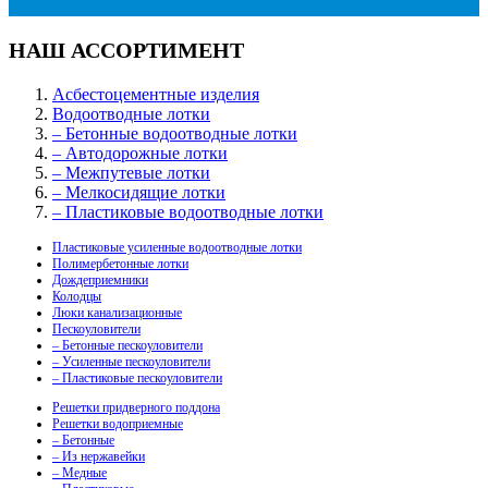
НАШ АССОРТИМЕНТ
Асбестоцементные изделия
Водоотводные лотки
– Бетонные водоотводные лотки
– Автодорожные лотки
– Межпутевые лотки
– Мелкосидящие лотки
– Пластиковые водоотводные лотки
Пластиковые усиленные водоотводные лотки
Полимербетонные лотки
Дождеприемники
Колодцы
Люки канализационные
Пескоуловители
– Бетонные пескоуловители
– Усиленные пескоуловители
– Пластиковые пескоуловители
Решетки придверного поддона
Решетки водоприемные
– Бетонные
– Из нержавейки
– Медные