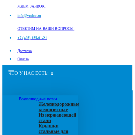
ЖДЕМ ЗАЯВОК:
info@vodoo.ru
ОТВЕТИМ НА ВАШИ ВОПРОСЫ:
+7 (495) 155-01-21
Доставка
Оплата
ЧТО У НАС ЕСТЬ:
Водоотводные лотки
Железнодорожные
композитные
Из нержавеющей
стали
Крышки
стальные для