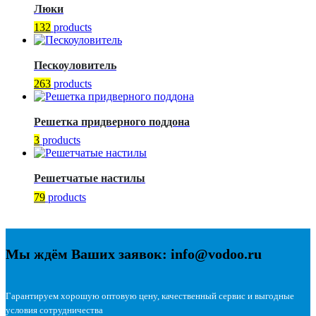
Люки
132
products
Пескоуловитель
263
products
Решетка придверного поддона
3
products
Решетчатые настилы
79
products
Мы ждём Ваших заявок: info@vodoo.ru
Гарантируем хорошую оптовую цену, качественный сервис и выгодные
условия сотрудничества