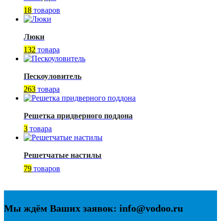
18
товаров
Люки
132
товара
Пескоуловитель
263
товара
Решетка придверного поддона
3
товара
Решетчатые настилы
79
товаров
Мы ждём Ваших заявок: info@vodoo.ru