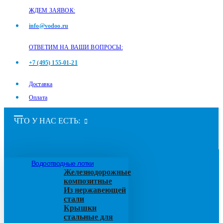
ЖДЕМ ЗАЯВОК:
info@vodoo.ru
ОТВЕТИМ НА ВАШИ ВОПРОСЫ:
+7 (495) 155-01-21
Доставка
Оплата
ЧТО У НАС ЕСТЬ:
Водоотводные лотки
Железнодорожные
композитные
Из нержавеющей
стали
Крышки
стальные для