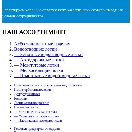
Гарантируем хорошую оптовую цену, качественный сервис и выгодные
условия сотрудничества
НАШ АССОРТИМЕНТ
Асбестоцементные изделия
Водоотводные лотки
— Бетонные водоотводные лотки
— Автодорожные лотки
— Межпутевые лотки
— Мелкосидящие лотки
— Пластиковые водоотводные лотки
Пластиковые усиленные водоотводные лотки
Полимербетонные лотки
Дождеприемники
Колодцы
Люки канализационные
Пескоуловители
— Бетонные пескоуловители
— Усиленные пескоуловители
— Пластиковые пескоуловители
Решетки придверного поддона