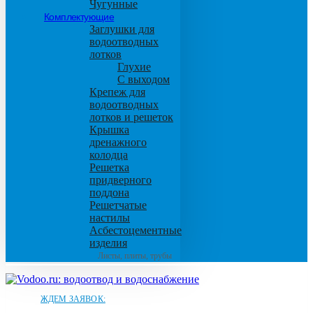
Чугунные
Комплектующие
Заглушки для
водоотводных
лотков
Глухие
С выходом
Крепеж для
водоотводных
лотков и решеток
Крышка
дренажного
колодца
Решетка
придверного
поддона
Решетчатые
настилы
Асбестоцементные
изделия
Листы, плиты, трубы
ЖДЕМ ЗАЯВОК: