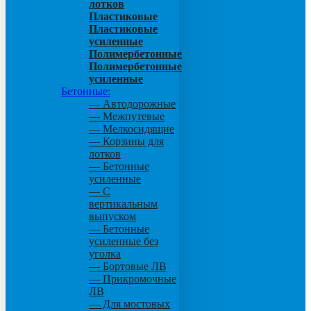
лотков
Пластиковые
Пластиковые
усиленные
Полимербетонные
Полимербетонные
усиленные
Бетонные:
— Автодорожные
— Межпутевые
— Мелкосидящие
— Корзины для
лотков
— Бетонные
усиленные
— С
вертикальным
выпуском
— Бетонные
усиленные без
уголка
— Бортовые ЛВ
— Прикромочные
ЛВ
— Для мостовых