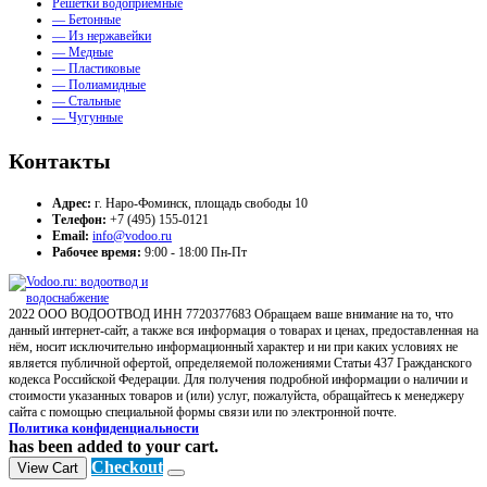
Решетки водоприемные
— Бетонные
— Из нержавейки
— Медные
— Пластиковые
— Полиамидные
— Стальные
— Чугунные
Контакты
Адрес:
г. Наро-Фоминск, площадь свободы 10
Телефон:
+7 (495) 155-0121
Email:
info@vodoo.ru
Рабочее время:
9:00 - 18:00 Пн-Пт
2022 ООО ВОДООТВОД ИНН 7720377683 Обращаем ваше внимание на то, что
данный интернет-сайт, а также вся информация о товарах и ценах, предоставленная на
нём, носит исключительно информационный характер и ни при каких условиях не
является публичной офертой, определяемой положениями Статьи 437 Гражданского
кодекса Российской Федерации. Для получения подробной информации о наличии и
стоимости указанных товаров и (или) услуг, пожалуйста, обращайтесь к менеджеру
сайта с помощью специальной формы связи или по электронной почте.
Политика конфиденциальности
has been added to your cart.
Checkout
View Cart