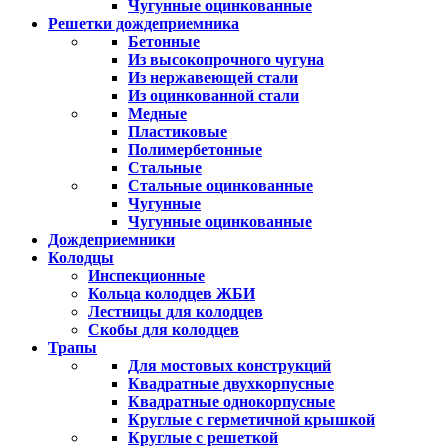
Чугунные оцинкованные
Решетки дождеприемника
Бетонные
Из высокопрочного чугуна
Из нержавеющей стали
Из оцинкованной стали
Медные
Пластиковые
Полимербетонные
Стальные
Стальные оцинкованные
Чугунные
Чугунные оцинкованные
Дождеприемники
Колодцы
Инспекционные
Кольца колодцев ЖБИ
Лестницы для колодцев
Скобы для колодцев
Трапы
Для мостовых конструкций
Квадратные двухкорпусные
Квадратные однокорпусные
Круглые с герметичной крышкой
Круглые с решеткой