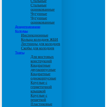
Стальные
Стальные
оцинкованные
Чугунные
Чугунные
оцинкованные
Дождеприемники
Колодцы
Инспекционные
Кольца колодцев ЖБИ
Лестницы для колодцев
Скобы для колодцев
Трапы
Для мостовых
конструкций
Квадратные
двухкорпусные
Квадратные
однокорпусные
Круглые с
герметичной
крышкой
Круглые с
решеткой
Пластиковые