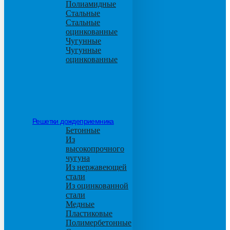
Полиамидные
Стальные
Стальные
оцинкованные
Чугунные
Чугунные
оцинкованные
Решетки дождеприемника
Бетонные
Из
высокопрочного
чугуна
Из нержавеющей
стали
Из оцинкованной
стали
Медные
Пластиковые
Полимербетонные