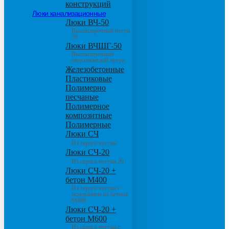
конструкций
Люки канализационные
Люки ВЧ-50
Высокопрочный чугун
50
Люки ВЧШГ-50
Высокопрочный
сверхтяжелый чугун
Железобетонные
Пластиковые
Полимерно
песчаные
Полимерное
композитные
Полимерные
Люки СЧ
Из серого чугуна
Люки СЧ-20
Из серого чугуна 20
Люки СЧ-20 +
бетон М400
Из серого чугуна с
основанием из бетона
М400
Люки СЧ-20 +
бетон М600
Из серого чугуна с