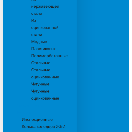
нержавеющей
стали
Из
оцинкованной
стали
Медные
Пластиковые
Полимербетонные
Стальные
Стальные
оцинкованные
Чугунные
Чугунные
оцинкованные
Дождеприемники
Колодцы
Инспекционные
Кольца колодцев ЖБИ