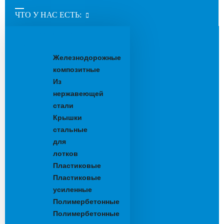
ЧТО У НАС ЕСТЬ:
Водоотводные
лотки
Железнодорожные
композитные
Из
нержавеющей
стали
Крышки
стальные
для
лотков
Пластиковые
Пластиковые
усиленные
Полимербетонные
Полимербетонные