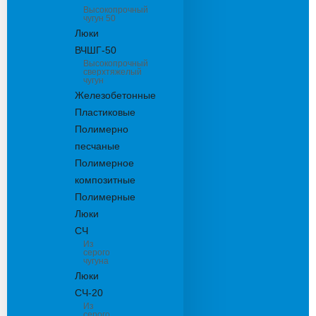
Высокопрочный
чугун 50
Люки
ВЧШГ-50
Высокопрочный
сверхтяжелый
чугун
Железобетонные
Пластиковые
Полимерно
песчаные
Полимерное
композитные
Полимерные
Люки
СЧ
Из
серого
чугуна
Люки
СЧ-20
Из
серого