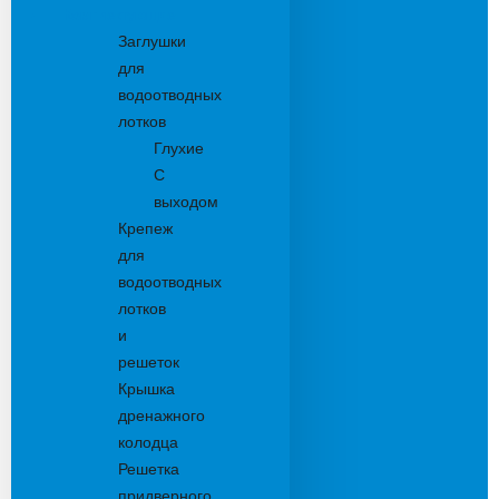
Комплектующие
Заглушки
для
водоотводных
лотков
Глухие
С
выходом
Крепеж
для
водоотводных
лотков
и
решеток
Крышка
дренажного
колодца
Решетка
придверного