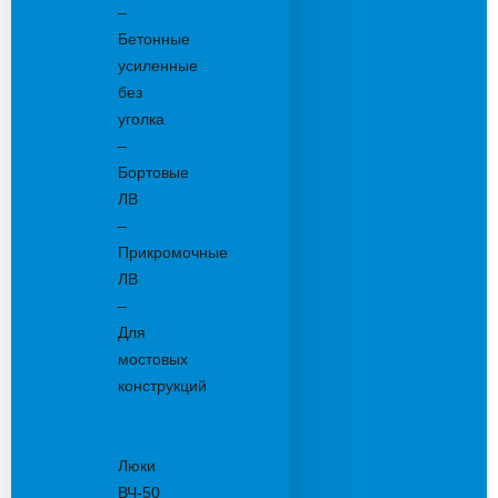
–
Бетонные
усиленные
без
уголка
–
Бортовые
ЛВ
–
Прикромочные
ЛВ
–
Для
мостовых
конструкций
Люки
канализационные
Люки
ВЧ-50