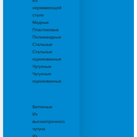
Из
нержавеющей
стали
Медные
Пластиковые
Полиамидные
Стальные
Стальные
оцинкованные
Чугунные
Чугунные
оцинкованные
Решетки
дождеприемника
Бетонные
Из
высокопрочного
чугуна
Из