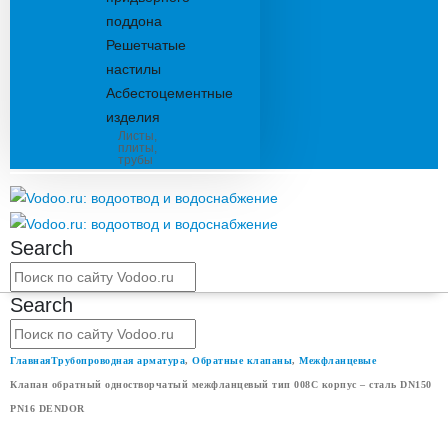
поддона
Решетчатые
настилы
Асбестоцементные
изделия
Листы,
плиты,
трубы
Search
Search
Главная
Трубопроводная арматура
,
Обратные клапаны
,
Межфланцевые
Клапан обратный одностворчатый межфланцевый тип 008С корпус – сталь DN150
PN16 DENDOR
КЛАПАН ОБРАТНЫЙ