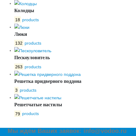
Колодцы
18
products
Люки
132
products
Пескоуловитель
263
products
Решетка придверного поддона
3
products
Решетчатые настилы
79
products
Мы ждём Ваших заявок: info@vodoo.ru