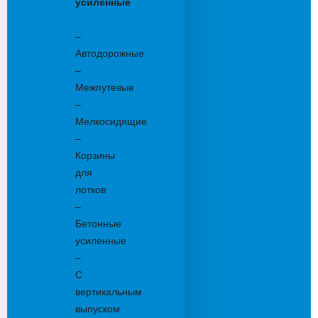
усиленные
Бетонные:
–
Автодорожные
–
Межпутевые
–
Мелкосидящие
–
Корзины
для
лотков
–
Бетонные
усиленные
–
С
вертикальным
выпуском