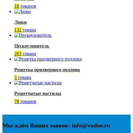
18
товаров
Люки
132
товара
Пескоуловитель
263
товара
Решетка придверного поддона
3
товара
Решетчатые настилы
79
товаров
Мы ждём Ваших заявок: info@vodoo.ru