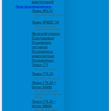
конструкций
Люки канализационные
Люки ВЧ-50
Высокопрочный чугун
50
Люки ВЧШГ-50
Высокопрочный
сверхтяжелый чугун
Железобетонные
Пластиковые
Полимерно
песчаные
Полимерное
композитные
Полимерные
Люки СЧ
Из серого чугуна
Люки СЧ-20
Из серого чугуна 20
Люки СЧ-20 +
бетон М400
Из серого чугуна с
основанием из бетона
М400
Люки СЧ-20 +
бетон М600
Из серого чугуна с