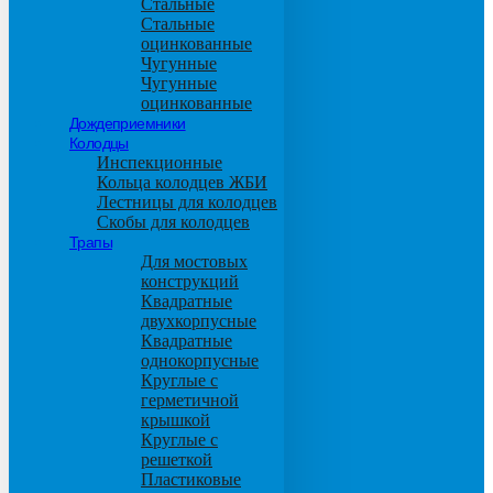
Стальные
Стальные
оцинкованные
Чугунные
Чугунные
оцинкованные
Дождеприемники
Колодцы
Инспекционные
Кольца колодцев ЖБИ
Лестницы для колодцев
Скобы для колодцев
Трапы
Для мостовых
конструкций
Квадратные
двухкорпусные
Квадратные
однокорпусные
Круглые с
герметичной
крышкой
Круглые с
решеткой
Пластиковые