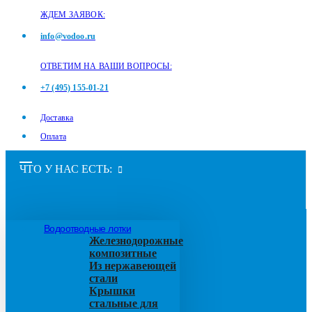
ЖДЕМ ЗАЯВОК:
info@vodoo.ru
ОТВЕТИМ НА ВАШИ ВОПРОСЫ:
+7 (495) 155-01-21
Доставка
Оплата
ЧТО У НАС ЕСТЬ:
Водоотводные лотки
Железнодорожные
композитные
Из нержавеющей
стали
Крышки
стальные для