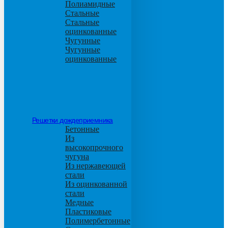
Полиамидные
Стальные
Стальные
оцинкованные
Чугунные
Чугунные
оцинкованные
Решетки дождеприемника
Бетонные
Из
высокопрочного
чугуна
Из нержавеющей
стали
Из оцинкованной
стали
Медные
Пластиковые
Полимербетонные