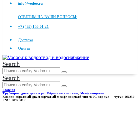
info@vodoo.ru
ОТВЕТИМ НА ВАШИ ВОПРОСЫ:
+7 (495) 155-01-21
Доставка
Оплата
Search
Search
Главная
Трубопроводная арматура
,
Обратные клапаны
,
Межфланцевые
Клапан обратный двустворчатый межфланцевый тип 010С корпус — чугун DN250
PN16 DENDOR
КЛАПАН ОБРАТНЫЙ
ДВУСТВОРЧАТЫЙ
МЕЖФЛАНЦЕВЫЙ ТИП 010С
КОРПУС — ЧУГУН DN250