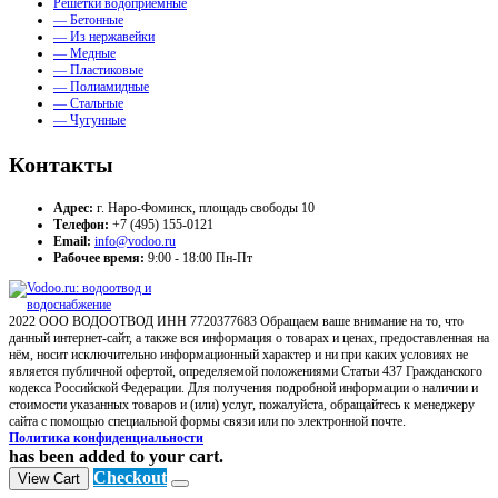
Решетки водоприемные
— Бетонные
— Из нержавейки
— Медные
— Пластиковые
— Полиамидные
— Стальные
— Чугунные
Контакты
Адрес:
г. Наро-Фоминск, площадь свободы 10
Телефон:
+7 (495) 155-0121
Email:
info@vodoo.ru
Рабочее время:
9:00 - 18:00 Пн-Пт
2022 ООО ВОДООТВОД ИНН 7720377683 Обращаем ваше внимание на то, что
данный интернет-сайт, а также вся информация о товарах и ценах, предоставленная на
нём, носит исключительно информационный характер и ни при каких условиях не
является публичной офертой, определяемой положениями Статьи 437 Гражданского
кодекса Российской Федерации. Для получения подробной информации о наличии и
стоимости указанных товаров и (или) услуг, пожалуйста, обращайтесь к менеджеру
сайта с помощью специальной формы связи или по электронной почте.
Политика конфиденциальности
has been added to your cart.
Checkout
View Cart