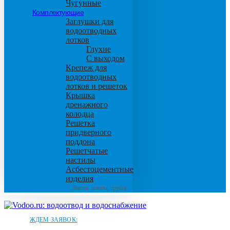
Чугунные
Комплектующие
Заглушки для
водоотводных
лотков
Глухие
С выходом
Крепеж для
водоотводных
лотков и решеток
Крышка
дренажного
колодца
Решетка
придверного
поддона
Решетчатые
настилы
Асбестоцементные
изделия
Листы, плиты, трубы
ЖДЕМ ЗАЯВОК: