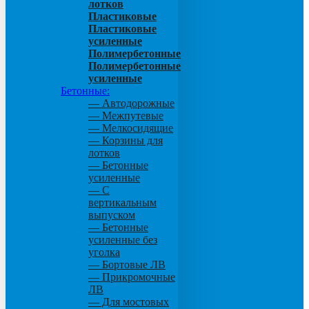
лотков
Пластиковые
Пластиковые
усиленные
Полимербетонные
Полимербетонные
усиленные
Бетонные:
— Автодорожные
— Межпутевые
— Мелкосидящие
— Корзины для
лотков
— Бетонные
усиленные
— С
вертикальным
выпуском
— Бетонные
усиленные без
уголка
— Бортовые ЛВ
— Прикромочные
ЛВ
— Для мостовых