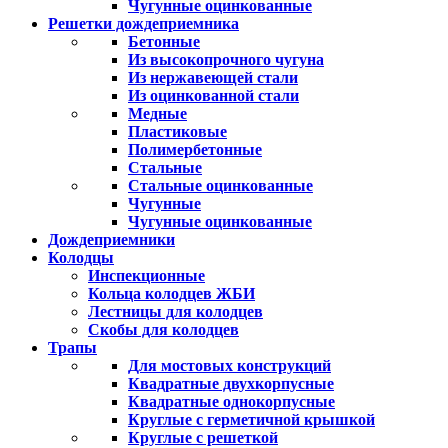
Чугунные оцинкованные
Решетки дождеприемника
Бетонные
Из высокопрочного чугуна
Из нержавеющей стали
Из оцинкованной стали
Медные
Пластиковые
Полимербетонные
Стальные
Стальные оцинкованные
Чугунные
Чугунные оцинкованные
Дождеприемники
Колодцы
Инспекционные
Кольца колодцев ЖБИ
Лестницы для колодцев
Скобы для колодцев
Трапы
Для мостовых конструкций
Квадратные двухкорпусные
Квадратные однокорпусные
Круглые с герметичной крышкой
Круглые с решеткой