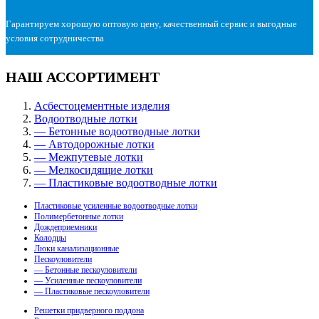
Гарантируем хорошую оптовую цену, качественный сервис и выгодные
условия сотрудничества
НАШ АССОРТИМЕНТ
Асбестоцементные изделия
Водоотводные лотки
— Бетонные водоотводные лотки
— Автодорожные лотки
— Межпутевые лотки
— Мелкосидящие лотки
— Пластиковые водоотводные лотки
Пластиковые усиленные водоотводные лотки
Полимербетонные лотки
Дождеприемники
Колодцы
Люки канализационные
Пескоуловители
— Бетонные пескоуловители
— Усиленные пескоуловители
— Пластиковые пескоуловители
Решетки придверного поддона