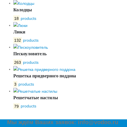
Колодцы
18
products
Люки
132
products
Пескоуловитель
263
products
Решетка придверного поддона
3
products
Решетчатые настилы
79
products
Мы ждём Ваших заявок: info@vodoo.ru