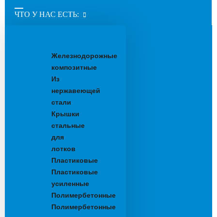
ЧТО У НАС ЕСТЬ:
Водоотводные
лотки
Железнодорожные
композитные
Из
нержавеющей
стали
Крышки
стальные
для
лотков
Пластиковые
Пластиковые
усиленные
Полимербетонные
Полимербетонные