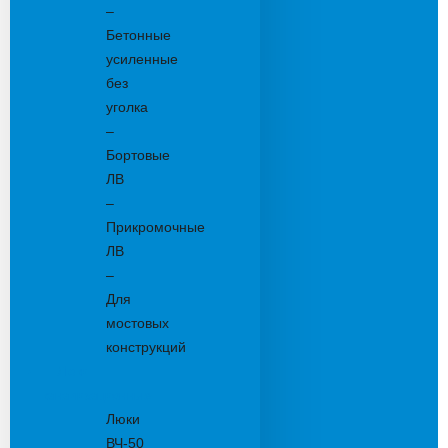
–
Бетонные
усиленные
без
уголка
–
Бортовые
ЛВ
–
Прикромочные
ЛВ
–
Для
мостовых
конструкций
Люки
канализационные
Люки
ВЧ-50