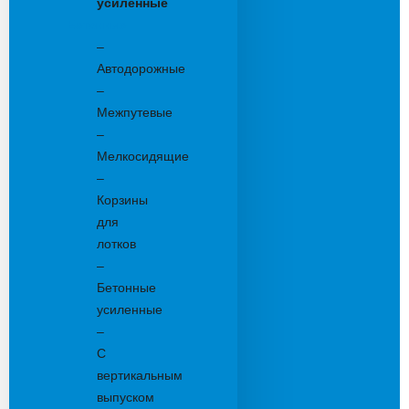
усиленные
Бетонные:
–
Автодорожные
–
Межпутевые
–
Мелкосидящие
–
Корзины
для
лотков
–
Бетонные
усиленные
–
С
вертикальным
выпуском