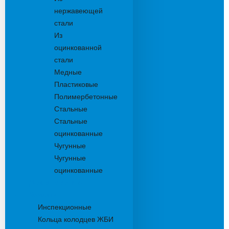
нержавеющей
стали
Из
оцинкованной
стали
Медные
Пластиковые
Полимербетонные
Стальные
Стальные
оцинкованные
Чугунные
Чугунные
оцинкованные
Дождеприемники
Колодцы
Инспекционные
Кольца колодцев ЖБИ