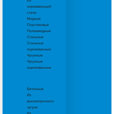
Из
нержавеющей
стали
Медные
Пластиковые
Полиамидные
Стальные
Стальные
оцинкованные
Чугунные
Чугунные
оцинкованные
Решетки
дождеприемника
Бетонные
Из
высокопрочного
чугуна
Из