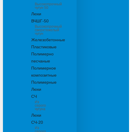
Высокопрочный
чугун 50
Люки
ВЧШГ-50
Высокопрочный
сверхтяжелый
чугун
Железобетонные
Пластиковые
Полимерно
песчаные
Полимерное
композитные
Полимерные
Люки
СЧ
Из
серого
чугуна
Люки
СЧ-20
Из
серого