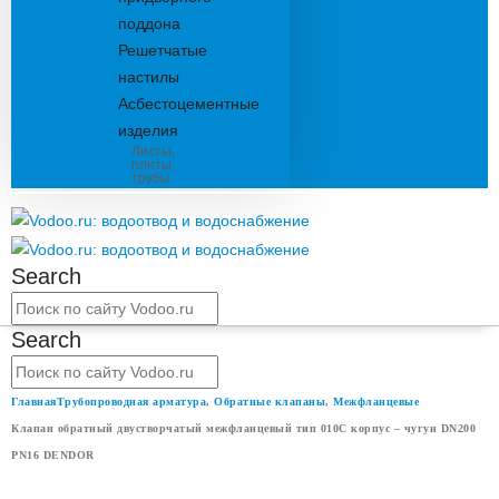
поддона
Решетчатые
настилы
Асбестоцементные
изделия
Листы,
плиты,
трубы
Search
Search
Главная
Трубопроводная арматура
,
Обратные клапаны
,
Межфланцевые
Клапан обратный двустворчатый межфланцевый тип 010С корпус – чугун DN200
PN16 DENDOR
КЛАПАН ОБРАТНЫЙ