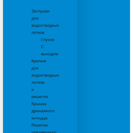
Комплектующие
Заглушки
для
водоотводных
лотков
Глухие
С
выходом
Крепеж
для
водоотводных
лотков
и
решеток
Крышка
дренажного
колодца
Решетка
придверного