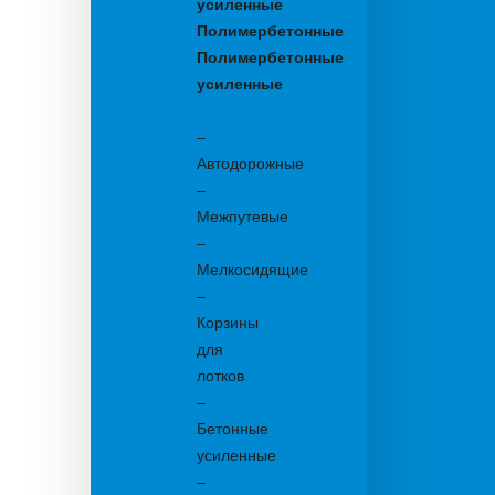
усиленные
Полимербетонные
Полимербетонные
усиленные
Бетонные:
–
Автодорожные
–
Межпутевые
–
Мелкосидящие
–
Корзины
для
лотков
–
Бетонные
усиленные
–