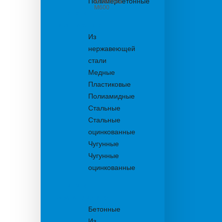
Полимербетонные
из бетона
М600
Решетки
водоприемные
Из
нержавеющей
стали
Медные
Пластиковые
Полиамидные
Стальные
Стальные
оцинкованные
Чугунные
Чугунные
оцинкованные
Решетки
дождеприемника
Бетонные
Из