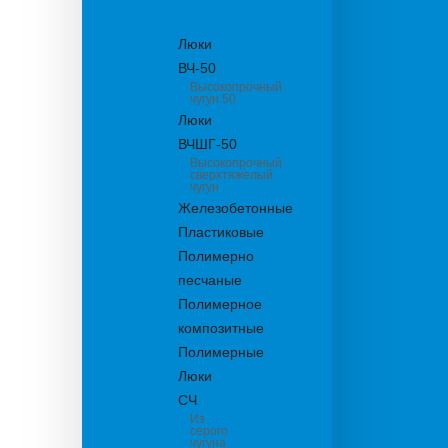
канализационные
Люки
ВЧ-50
Высокопрочный
чугун 50
Люки
ВЧШГ-50
Высокопрочный
сверхтяжелый
чугун
Железобетонные
Пластиковые
Полимерно
песчаные
Полимерное
композитные
Полимерные
Люки
СЧ
Из
серого
чугуна