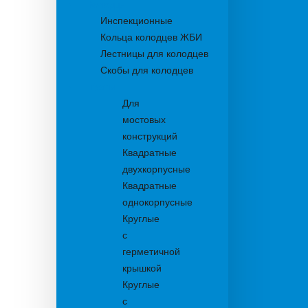
Колодцы
Инспекционные
Кольца колодцев ЖБИ
Лестницы для колодцев
Скобы для колодцев
Трапы
Для
мостовых
конструкций
Квадратные
двухкорпусные
Квадратные
однокорпусные
Круглые
с
герметичной
крышкой
Круглые
с