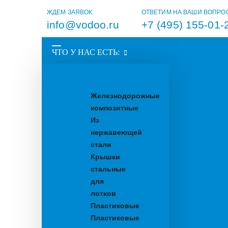
ЖДЕМ ЗАЯВОК:
ОТВЕТИМ НА ВАШИ ВОПРО
info@vodoo.ru
+7 (495) 155-01-
ЧТО У НАС ЕСТЬ:
Водоотводные
лотки
Железнодорожные
композитные
Из
нержавеющей
стали
Крышки
стальные
для
лотков
Пластиковые
Пластиковые