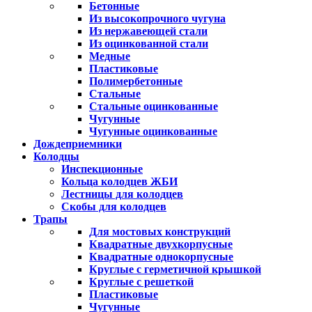
Бетонные
Из высокопрочного чугуна
Из нержавеющей стали
Из оцинкованной стали
Медные
Пластиковые
Полимербетонные
Стальные
Стальные оцинкованные
Чугунные
Чугунные оцинкованные
Дождеприемники
Колодцы
Инспекционные
Кольца колодцев ЖБИ
Лестницы для колодцев
Скобы для колодцев
Трапы
Для мостовых конструкций
Квадратные двухкорпусные
Квадратные однокорпусные
Круглые с герметичной крышкой
Круглые с решеткой
Пластиковые
Чугунные