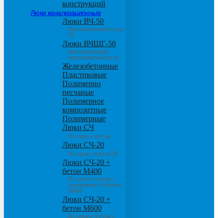
конструкций
Люки канализационные
Люки ВЧ-50
Высокопрочный чугун
50
Люки ВЧШГ-50
Высокопрочный
сверхтяжелый чугун
Железобетонные
Пластиковые
Полимерно
песчаные
Полимерное
композитные
Полимерные
Люки СЧ
Из серого чугуна
Люки СЧ-20
Из серого чугуна 20
Люки СЧ-20 +
бетон М400
Из серого чугуна с
основанием из бетона
М400
Люки СЧ-20 +
бетон М600
Из серого чугуна с