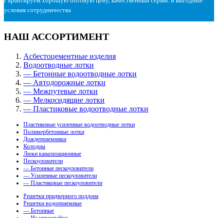
Гарантируем хорошую оптовую цену, качественный сервис и выгодные
условия сотрудничества
НАШ АССОРТИМЕНТ
Асбестоцементные изделия
Водоотводные лотки
— Бетонные водоотводные лотки
— Автодорожные лотки
— Межпутевые лотки
— Мелкосидящие лотки
— Пластиковые водоотводные лотки
Пластиковые усиленные водоотводные лотки
Полимербетонные лотки
Дождеприемники
Колодцы
Люки канализационные
Пескоуловители
— Бетонные пескоуловители
— Усиленные пескоуловители
— Пластиковые пескоуловители
Решетки придверного поддона
Решетки водоприемные
— Бетонные