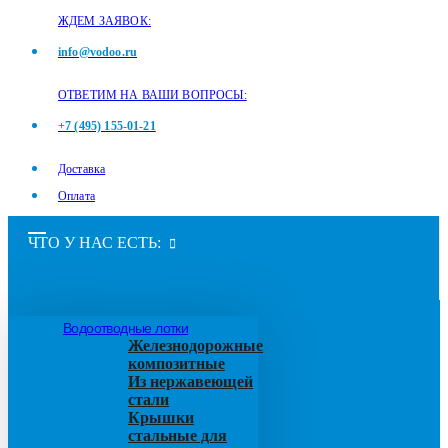
ЖДЕМ ЗАЯВОК:
info@vodoo.ru
ОТВЕТИМ НА ВАШИ ВОПРОСЫ:
+7 (495) 155-01-21
Доставка
Оплата
ЧТО У НАС ЕСТЬ:
Водоотводные лотки
Железнодорожные
композитные
Из нержавеющей
стали
Крышки
стальные для