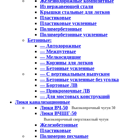
Железнодорожные композитные
Из нержавеющей стали
Крышки стальные для лотков
Пластиковые
Пластиковые усиленные
Полимербетонные
Полимербетонные усиленные
Бетонные:
— Автодорожные
— Межпутевые
— Мелкосидящие
— Корзины для лотков
— Бетонные усиленные
— С вертикальным выпуском
— Бетонные усиленные без уголка
— Бортовые ЛВ
— Прикромочные ЛВ
— Для мостовых конструкций
Люки канализационные
Люки ВЧ-50
Высокопрочный чугун 50
Люки ВЧШГ-50
Высокопрочный сверхтяжелый чугун
Железобетонные
Пластиковые
Полимерно песчаные