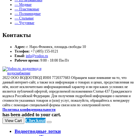
— Из нержавейки
— Медные
— Пластиковые
— Полиамидные
— Стальные
— Чугунные
Контакты
Адрес:
г. Наро-Фоминск, площадь свободы 10
Телефон:
+7 (495) 155-0121
Email:
info@vodoo.ru
Рабочее время:
9:00 - 18:00 Пн-Пт
2022 ООО ВОДООТВОД ИНН 7720377683 Обращаем ваше внимание на то, что
данный интернет-сайт, а также вся информация о товарах и ценах, предоставленная на
нём, носит исключительно информационный характер и ни при каких условиях не
является публичной офертой, определяемой положениями Статьи 437 Гражданского
кодекса Российской Федерации. Для получения подробной информации о наличии и
стоимости указанных товаров и (или) услуг, пожалуйста, обращайтесь к менеджеру
сайта с помощью специальной формы связи или по электронной почте.
Политика конфиденциальности
has been added to your cart.
Checkout
View Cart
Водоотводные лотки