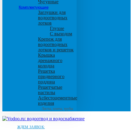
Чугунные
Комплектующие
Заглушки для
водоотводных
лотков
Глухие
С выходом
Крепеж для
водоотводных
лотков и решеток
Крышка
дренажного
колодца
Решетка
придверного
поддона
Решетчатые
настилы
Асбестоцементные
изделия
Листы, плиты, трубы
ЖДЕМ ЗАЯВОК: