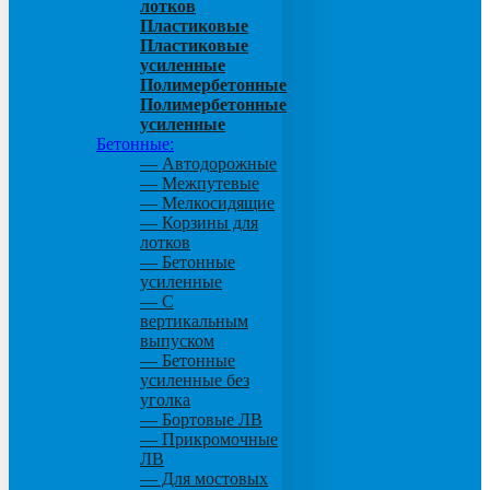
лотков
Пластиковые
Пластиковые
усиленные
Полимербетонные
Полимербетонные
усиленные
Бетонные:
— Автодорожные
— Межпутевые
— Мелкосидящие
— Корзины для
лотков
— Бетонные
усиленные
— С
вертикальным
выпуском
— Бетонные
усиленные без
уголка
— Бортовые ЛВ
— Прикромочные
ЛВ
— Для мостовых