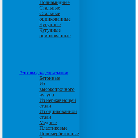
Полиамидные
Стальные
Стальные
оцинкованные
Чугунные
Чугунные
оцинкованные
Решетки дождеприемника
Бетонные
Из
высокопрочного
чугуна
Из нержавеющей
стали
Из оцинкованной
стали
Медные
Пластиковые
Полимербетонные