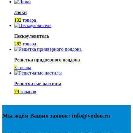
Люки
132
товара
Пескоуловитель
263
товара
Решетка придверного поддона
3
товара
Решетчатые настилы
79
товаров
Мы ждём Ваших заявок: info@vodoo.ru