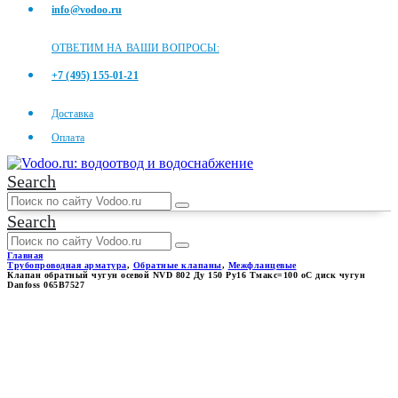
info@vodoo.ru
ОТВЕТИМ НА ВАШИ ВОПРОСЫ:
+7 (495) 155-01-21
Доставка
Оплата
Search
Search
Главная
Трубопроводная арматура
,
Обратные клапаны
,
Межфланцевые
Клапан обратный чугун осевой NVD 802 Ду 150 Ру16 Тмакс=100 оС диск чугун
Danfoss 065B7527
КЛАПАН ОБРАТНЫЙ ЧУГУН
ОСЕВОЙ NVD 802 ДУ 150 РУ16
ТМАКС=100 ОС ДИСК ЧУГУН
DANFOSS 065B7527