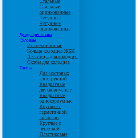
Стальные
Стальные
оцинкованные
Чугунные
Чугунные
оцинкованные
Дождеприемники
Колодцы
Инспекционные
Кольца колодцев ЖБИ
Лестницы для колодцев
Скобы для колодцев
Трапы
Для мостовых
конструкций
Квадратные
двухкорпусные
Квадратные
однокорпусные
Круглые с
герметичной
крышкой
Круглые с
решеткой
Пластиковые