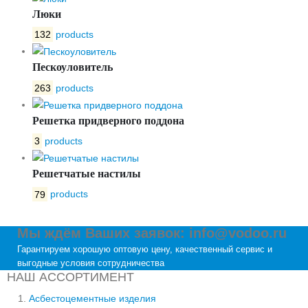
Люки
132
products
Пескоуловитель
263
products
Решетка придверного поддона
3
products
Решетчатые настилы
79
products
Мы ждём Ваших заявок: info@vodoo.ru
Гарантируем хорошую оптовую цену, качественный сервис и
выгодные условия сотрудничества
НАШ АССОРТИМЕНТ
Асбестоцементные изделия