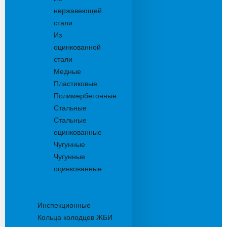
нержавеющей
стали
Из
оцинкованной
стали
Медные
Пластиковые
Полимербетонные
Стальные
Стальные
оцинкованные
Чугунные
Чугунные
оцинкованные
Дождеприемники
Колодцы
Инспекционные
Кольца колодцев ЖБИ