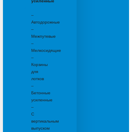
усиленные
Бетонные:
–
Автодорожные
–
Межпутевые
–
Мелкосидящие
–
Корзины
для
лотков
–
Бетонные
усиленные
–
С
вертикальным
выпуском