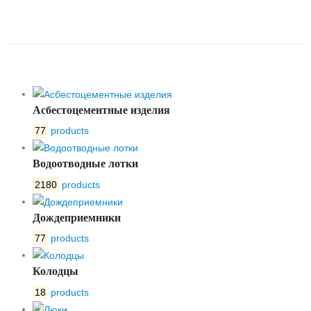
ОСЕВОЙ CA7441 DN 150 PN16
TECOFI CA7441-0150
Асбестоцементные изделия
77
products
Водоотводные лотки
2180
products
Дождеприемники
77
products
Колодцы
18
products