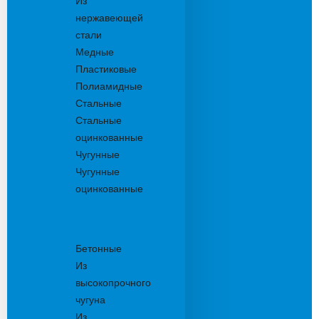
Из
нержавеющей
стали
Медные
Пластиковые
Полиамидные
Стальные
Стальные
оцинкованные
Чугунные
Чугунные
оцинкованные
Решетки
дождеприемника
Бетонные
Из
высокопрочного
чугуна
Из