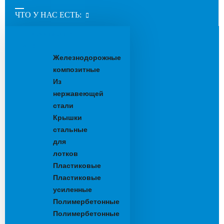
ЧТО У НАС ЕСТЬ:
Водоотводные
лотки
Железнодорожные
композитные
Из
нержавеющей
стали
Крышки
стальные
для
лотков
Пластиковые
Пластиковые
усиленные
Полимербетонные
Полимербетонные