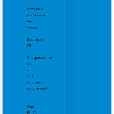
–
Бетонные
усиленные
без
уголка
–
Бортовые
ЛВ
–
Прикромочные
ЛВ
–
Для
мостовых
конструкций
Люки
канализационные
Люки
ВЧ-50