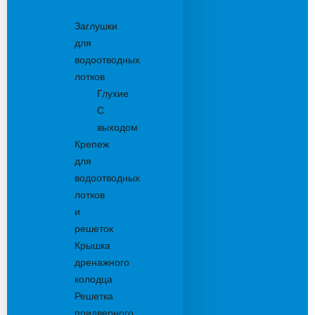
Комплектующие
Заглушки
для
водоотводных
лотков
Глухие
С
выходом
Крепеж
для
водоотводных
лотков
и
решеток
Крышка
дренажного
колодца
Решетка
придверного