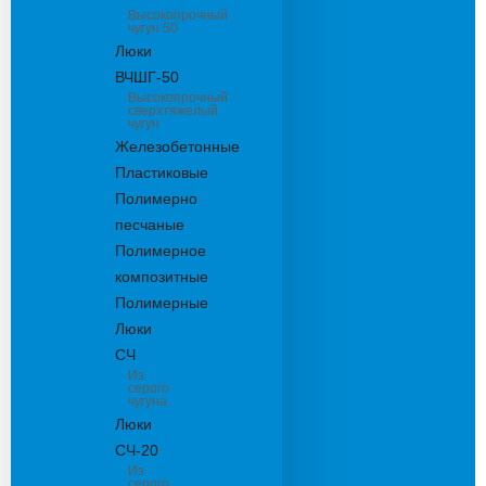
Высокопрочный
чугун 50
Люки
ВЧШГ-50
Высокопрочный
сверхтяжелый
чугун
Железобетонные
Пластиковые
Полимерно
песчаные
Полимерное
композитные
Полимерные
Люки
СЧ
Из
серого
чугуна
Люки
СЧ-20
Из
серого