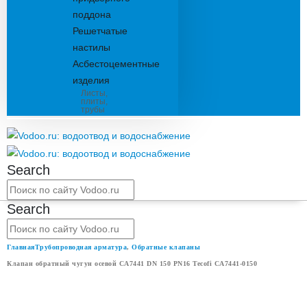
поддона
Решетчатые
настилы
Асбестоцементные
изделия
Листы,
плиты,
трубы
Search
Search
Главная
Трубопроводная арматура
,
Обратные клапаны
Клапан обратный чугун осевой CA7441 DN 150 PN16 Tecofi CA7441-0150
КЛАПАН ОБРАТНЫЙ ЧУГУН