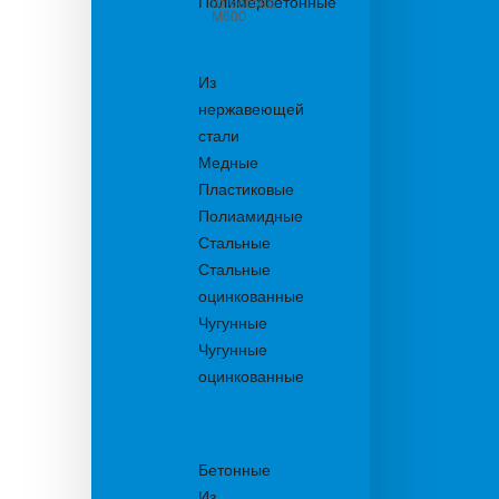
Полимербетонные
из бетона
М600
Решетки
водоприемные
Из
нержавеющей
стали
Медные
Пластиковые
Полиамидные
Стальные
Стальные
оцинкованные
Чугунные
Чугунные
оцинкованные
Решетки
дождеприемника
Бетонные
Из