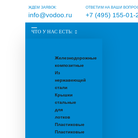
ЖДЕМ ЗАЯВОК:
ОТВЕТИМ НА ВАШИ ВОПРО
info@vodoo.ru
+7 (495) 155-01-
ЧТО У НАС ЕСТЬ:
Водоотводные
лотки
Железнодорожные
композитные
Из
нержавеющей
стали
Крышки
стальные
для
лотков
Пластиковые
Пластиковые