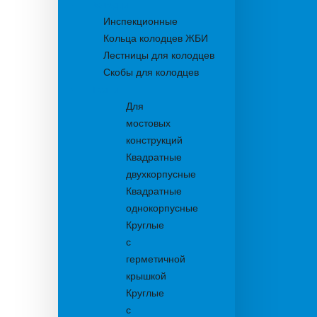
Колодцы
Инспекционные
Кольца колодцев ЖБИ
Лестницы для колодцев
Скобы для колодцев
Трапы
Для
мостовых
конструкций
Квадратные
двухкорпусные
Квадратные
однокорпусные
Круглые
с
герметичной
крышкой
Круглые
с