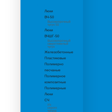
канализационные
Люки
ВЧ-50
Высокопрочный
чугун 50
Люки
ВЧШГ-50
Высокопрочный
сверхтяжелый
чугун
Железобетонные
Пластиковые
Полимерно
песчаные
Полимерное
композитные
Полимерные
Люки
СЧ
Из
серого
чугуна