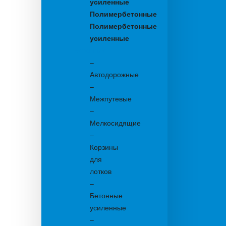
усиленные
Полимербетонные
Полимербетонные
усиленные
Бетонные:
–
Автодорожные
–
Межпутевые
–
Мелкосидящие
–
Корзины
для
лотков
–
Бетонные
усиленные
–