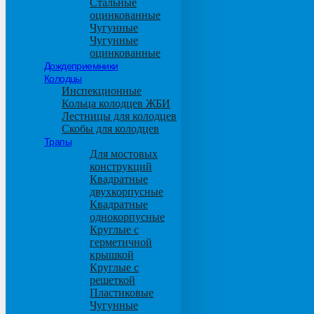
Стальные
оцинкованные
Чугунные
Чугунные
оцинкованные
Дождеприемники
Колодцы
Инспекционные
Кольца колодцев ЖБИ
Лестницы для колодцев
Скобы для колодцев
Трапы
Для мостовых
конструкций
Квадратные
двухкорпусные
Квадратные
однокорпусные
Круглые с
герметичной
крышкой
Круглые с
решеткой
Пластиковые
Чугунные