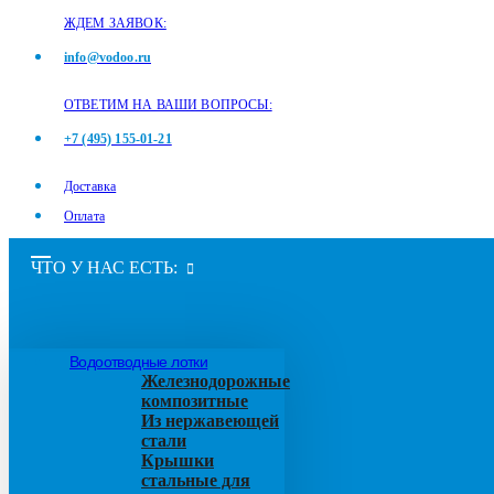
ЖДЕМ ЗАЯВОК:
info@vodoo.ru
ОТВЕТИМ НА ВАШИ ВОПРОСЫ:
+7 (495) 155-01-21
Доставка
Оплата
ЧТО У НАС ЕСТЬ:
Водоотводные лотки
Железнодорожные
композитные
Из нержавеющей
стали
Крышки
стальные для