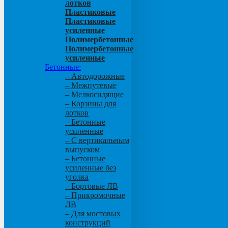
лотков
Пластиковые
Пластиковые
усиленные
Полимербетонные
Полимербетонные
усиленные
Бетонные:
– Автодорожные
– Межпутевые
– Мелкосидящие
– Корзины для
лотков
– Бетонные
усиленные
– С вертикальным
выпуском
– Бетонные
усиленные без
уголка
– Бортовые ЛВ
– Прикромочные
ЛВ
– Для мостовых
конструкций