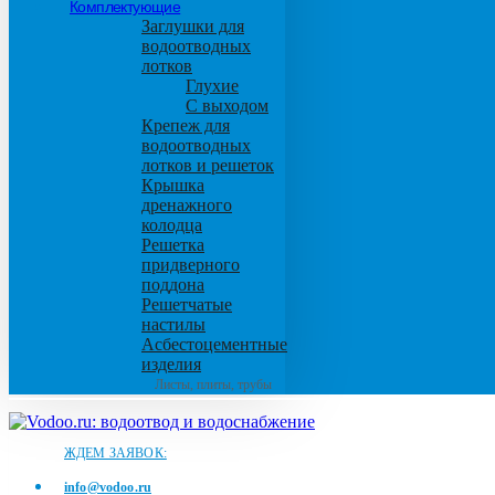
Комплектующие
Заглушки для
водоотводных
лотков
Глухие
С выходом
Крепеж для
водоотводных
лотков и решеток
Крышка
дренажного
колодца
Решетка
придверного
поддона
Решетчатые
настилы
Асбестоцементные
изделия
Листы, плиты, трубы
ЖДЕМ ЗАЯВОК:
info@vodoo.ru