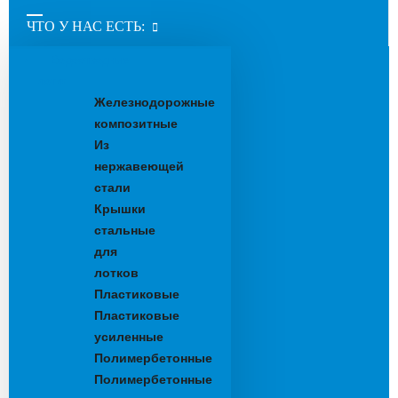
ЧТО У НАС ЕСТЬ:
Водоотводные
лотки
Железнодорожные
композитные
Из
нержавеющей
стали
Крышки
стальные
для
лотков
Пластиковые
Пластиковые
усиленные
Полимербетонные
Полимербетонные