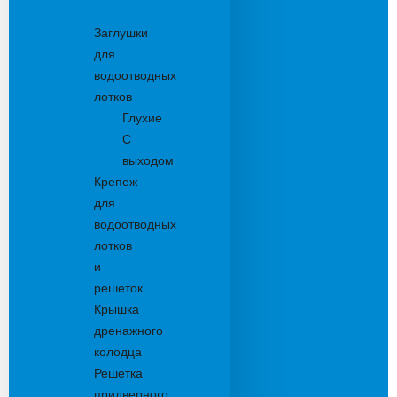
Комплектующие
Заглушки
для
водоотводных
лотков
Глухие
С
выходом
Крепеж
для
водоотводных
лотков
и
решеток
Крышка
дренажного
колодца
Решетка
придверного