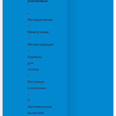
усиленные
Бетонные:
–
Автодорожные
–
Межпутевые
–
Мелкосидящие
–
Корзины
для
лотков
–
Бетонные
усиленные
–
С
вертикальным
выпуском