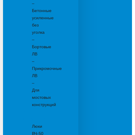
–
Бетонные
усиленные
без
уголка
–
Бортовые
ЛВ
–
Прикромочные
ЛВ
–
Для
мостовых
конструкций
Люки
канализационные
Люки
ВЧ-50