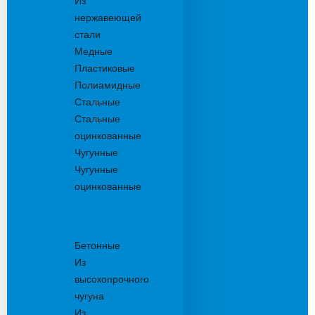
Из
нержавеющей
стали
Медные
Пластиковые
Полиамидные
Стальные
Стальные
оцинкованные
Чугунные
Чугунные
оцинкованные
Решетки
дождеприемника
Бетонные
Из
высокопрочного
чугуна
Из