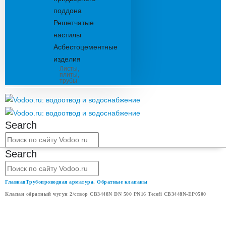
поддона
Решетчатые
настилы
Асбестоцементные
изделия
Листы,
плиты,
трубы
Search
Search
Главная
Трубопроводная арматура
,
Обратные клапаны
Клапан обратный чугун 2/створ CB3448N DN 500 PN16 Tecofi CB3448N-EP0500
КЛАПАН ОБРАТНЫЙ ЧУГУН 2/