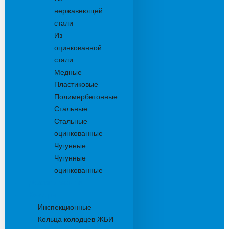
нержавеющей
стали
Из
оцинкованной
стали
Медные
Пластиковые
Полимербетонные
Стальные
Стальные
оцинкованные
Чугунные
Чугунные
оцинкованные
Дождеприемники
Колодцы
Инспекционные
Кольца колодцев ЖБИ