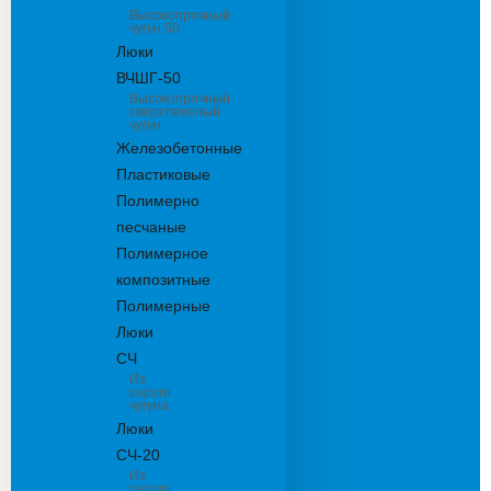
Высокопрочный
чугун 50
Люки
ВЧШГ-50
Высокопрочный
сверхтяжелый
чугун
Железобетонные
Пластиковые
Полимерно
песчаные
Полимерное
композитные
Полимерные
Люки
СЧ
Из
серого
чугуна
Люки
СЧ-20
Из
серого