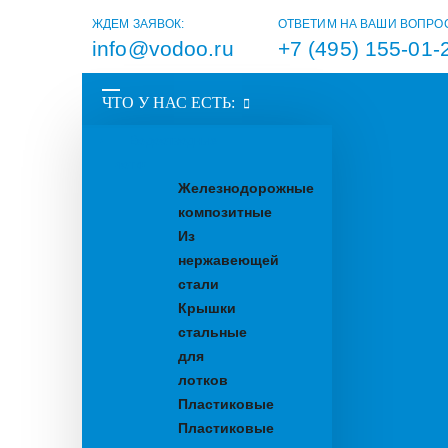
ЖДЕМ ЗАЯВОК:
ОТВЕТИМ НА ВАШИ ВОПРО
info@vodoo.ru
+7 (495) 155-01-
ЧТО У НАС ЕСТЬ:
Водоотводные
лотки
Железнодорожные
композитные
Из
нержавеющей
стали
Крышки
стальные
для
лотков
Пластиковые
Пластиковые