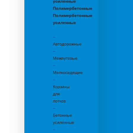
усиленные
Полимербетонные
Полимербетонные
усиленные
Бетонные:
–
Автодорожные
–
Межпутевые
–
Мелкосидящие
–
Корзины
для
лотков
–
Бетонные
усиленные
–