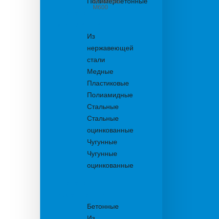
Полимербетонные
из бетона
М600
Решетки
водоприемные
Из
нержавеющей
стали
Медные
Пластиковые
Полиамидные
Стальные
Стальные
оцинкованные
Чугунные
Чугунные
оцинкованные
Решетки
дождеприемника
Бетонные
Из