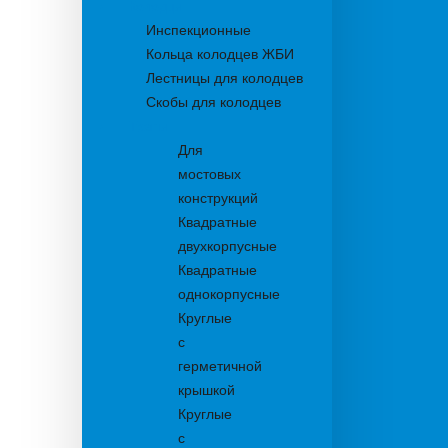
Колодцы
Инспекционные
Кольца колодцев ЖБИ
Лестницы для колодцев
Скобы для колодцев
Трапы
Для
мостовых
конструкций
Квадратные
двухкорпусные
Квадратные
однокорпусные
Круглые
с
герметичной
крышкой
Круглые
с