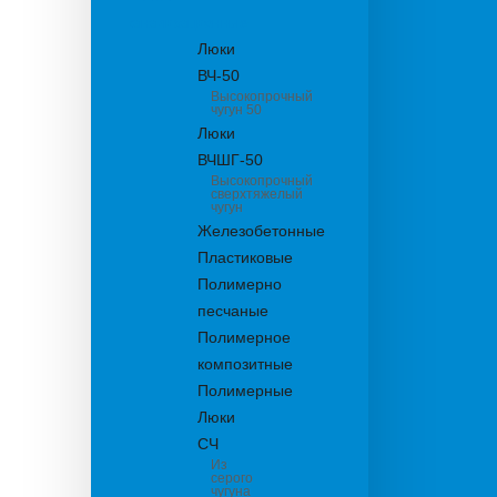
канализационные
Люки
ВЧ-50
Высокопрочный
чугун 50
Люки
ВЧШГ-50
Высокопрочный
сверхтяжелый
чугун
Железобетонные
Пластиковые
Полимерно
песчаные
Полимерное
композитные
Полимерные
Люки
СЧ
Из
серого
чугуна