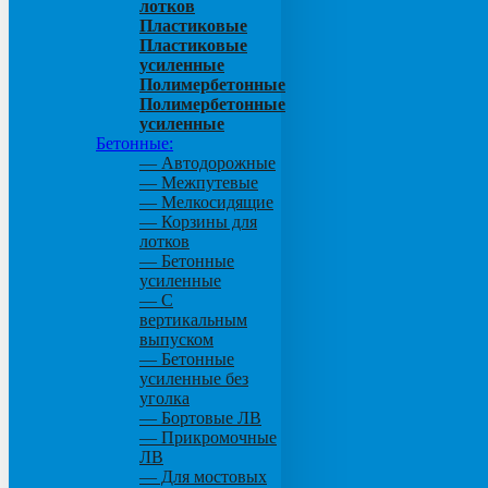
лотков
Пластиковые
Пластиковые
усиленные
Полимербетонные
Полимербетонные
усиленные
Бетонные:
— Автодорожные
— Межпутевые
— Мелкосидящие
— Корзины для
лотков
— Бетонные
усиленные
— С
вертикальным
выпуском
— Бетонные
усиленные без
уголка
— Бортовые ЛВ
— Прикромочные
ЛВ
— Для мостовых