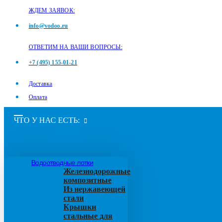
ЖДЕМ ЗАЯВОК:
info@vodoo.ru
ОТВЕТИМ НА ВАШИ ВОПРОСЫ:
+7 (495) 155-01-21
Доставка
Оплата
ЧТО У НАС ЕСТЬ:
Водоотводные лотки
Железнодорожные
композитные
Из нержавеющей
стали
Крышки
стальные для