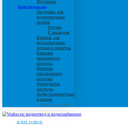
Чугунные
Комплектующие
Заглушки для
водоотводных
лотков
Глухие
С выходом
Крепеж для
водоотводных
лотков и решеток
Крышка
дренажного
колодца
Решетка
придверного
поддона
Решетчатые
настилы
Асбестоцементные
изделия
Листы, плиты, трубы
ЖДЕМ ЗАЯВОК: