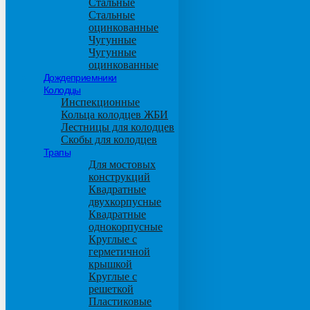
Стальные
Стальные
оцинкованные
Чугунные
Чугунные
оцинкованные
Дождеприемники
Колодцы
Инспекционные
Кольца колодцев ЖБИ
Лестницы для колодцев
Скобы для колодцев
Трапы
Для мостовых
конструкций
Квадратные
двухкорпусные
Квадратные
однокорпусные
Круглые с
герметичной
крышкой
Круглые с
решеткой
Пластиковые