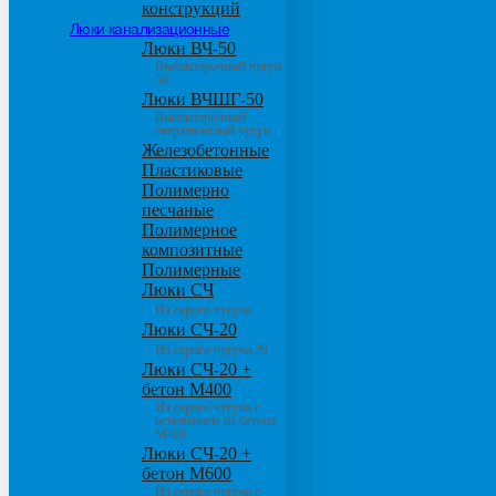
конструкций
Люки канализационные
Люки ВЧ-50
Высокопрочный чугун
50
Люки ВЧШГ-50
Высокопрочный
сверхтяжелый чугун
Железобетонные
Пластиковые
Полимерно
песчаные
Полимерное
композитные
Полимерные
Люки СЧ
Из серого чугуна
Люки СЧ-20
Из серого чугуна 20
Люки СЧ-20 +
бетон М400
Из серого чугуна с
основанием из бетона
М400
Люки СЧ-20 +
бетон М600
Из серого чугуна с