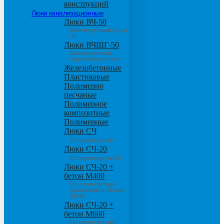
конструкций
Люки канализационные
Люки ВЧ-50
Высокопрочный чугун
50
Люки ВЧШГ-50
Высокопрочный
сверхтяжелый чугун
Железобетонные
Пластиковые
Полимерно
песчаные
Полимерное
композитные
Полимерные
Люки СЧ
Из серого чугуна
Люки СЧ-20
Из серого чугуна 20
Люки СЧ-20 +
бетон М400
Из серого чугуна с
основанием из бетона
М400
Люки СЧ-20 +
бетон М600
Из серого чугуна с