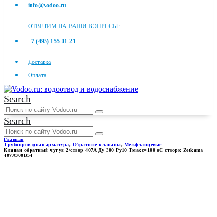
info@vodoo.ru
ОТВЕТИМ НА ВАШИ ВОПРОСЫ:
+7 (495) 155-01-21
Доставка
Оплата
Search
Search
Главная
Трубопроводная арматура
,
Обратные клапаны
,
Межфланцевые
Клапан обратный чугун 2/створ 407A Ду 300 Ру10 Тмакс=100 оС створк Zetkama
407A300B54
КЛАПАН ОБРАТНЫЙ ЧУГУН
2/СТВОР 407A ДУ 300 РУ10
ТМАКС=100 ОС СТВОРК
ZETKAMA 407A300B54