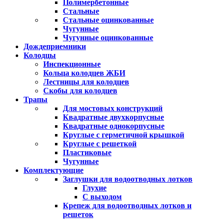
Полимербетонные
Стальные
Стальные оцинкованные
Чугунные
Чугунные оцинкованные
Дождеприемники
Колодцы
Инспекционные
Кольца колодцев ЖБИ
Лестницы для колодцев
Скобы для колодцев
Трапы
Для мостовых конструкций
Квадратные двухкорпусные
Квадратные однокорпусные
Круглые с герметичной крышкой
Круглые с решеткой
Пластиковые
Чугунные
Комплектующие
Заглушки для водоотводных лотков
Глухие
С выходом
Крепеж для водоотводных лотков и
решеток