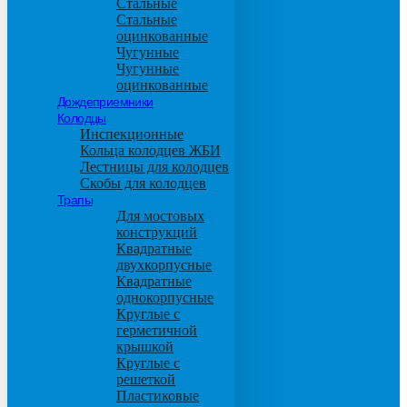
Стальные
Стальные
оцинкованные
Чугунные
Чугунные
оцинкованные
Дождеприемники
Колодцы
Инспекционные
Кольца колодцев ЖБИ
Лестницы для колодцев
Скобы для колодцев
Трапы
Для мостовых
конструкций
Квадратные
двухкорпусные
Квадратные
однокорпусные
Круглые с
герметичной
крышкой
Круглые с
решеткой
Пластиковые