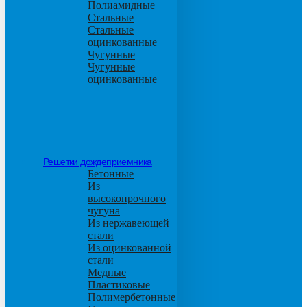
Полиамидные
Стальные
Стальные
оцинкованные
Чугунные
Чугунные
оцинкованные
Решетки дождеприемника
Бетонные
Из
высокопрочного
чугуна
Из нержавеющей
стали
Из оцинкованной
стали
Медные
Пластиковые
Полимербетонные