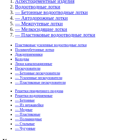
Асбестоцементные изделия
Водоотводные лотки
— Бетонные водоотводные лотки
— Автодорожные лотки
— Межпутевые лотки
— Мелкосидящие лотки
— Пластиковые водоотводные лотки
Пластиковые усиленные водоотводные лотки
Полимербетонные лотки
Дождеприемники
Колодцы
Люки канализационные
Пескоуловители
— Бетонные пескоуловители
— Усиленные пескоуловители
— Пластиковые пескоуловители
Решетки придверного поддона
Решетки водоприемные
— Бетонные
— Из нержавейки
— Медные
— Пластиковые
— Полиамидные
— Стальные
— Чугунные