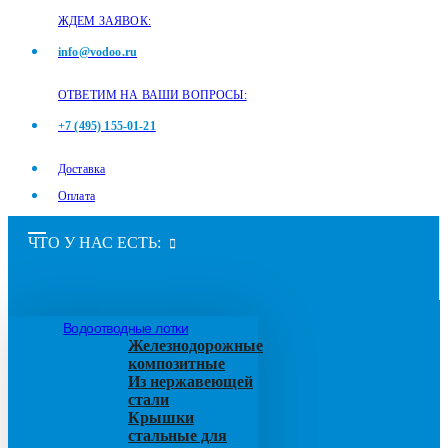
ЖДЕМ ЗАЯВОК:
info@vodoo.ru
ОТВЕТИМ НА ВАШИ ВОПРОСЫ:
+7 (495) 155-01-21
Доставка
Оплата
ЧТО У НАС ЕСТЬ:
Водоотводные лотки
Железнодорожные
композитные
Из нержавеющей
стали
Крышки
стальные для