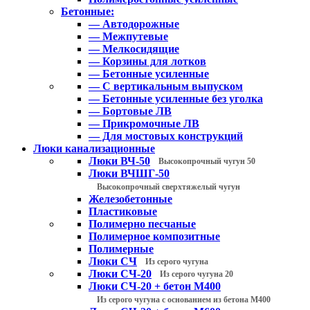
Бетонные:
— Автодорожные
— Межпутевые
— Мелкосидящие
— Корзины для лотков
— Бетонные усиленные
— С вертикальным выпуском
— Бетонные усиленные без уголка
— Бортовые ЛВ
— Прикромочные ЛВ
— Для мостовых конструкций
Люки канализационные
Люки ВЧ-50
Высокопрочный чугун 50
Люки ВЧШГ-50
Высокопрочный сверхтяжелый чугун
Железобетонные
Пластиковые
Полимерно песчаные
Полимерное композитные
Полимерные
Люки СЧ
Из серого чугуна
Люки СЧ-20
Из серого чугуна 20
Люки СЧ-20 + бетон М400
Из серого чугуна с основанием из бетона М400