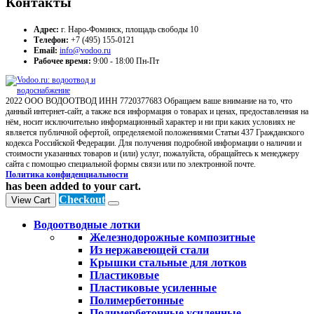
Контакты
Адрес:
г. Наро-Фоминск, площадь свободы 10
Телефон:
+7 (495) 155-0121
Email:
info@vodoo.ru
Рабочее время:
9:00 - 18:00 Пн-Пт
2022 ООО ВОДООТВОД ИНН 7720377683 Обращаем ваше внимание на то, что
данный интернет-сайт, а также вся информация о товарах и ценах, предоставленная на
нём, носит исключительно информационный характер и ни при каких условиях не
является публичной офертой, определяемой положениями Статьи 437 Гражданского
кодекса Российской Федерации. Для получения подробной информации о наличии и
стоимости указанных товаров и (или) услуг, пожалуйста, обращайтесь к менеджеру
сайта с помощью специальной формы связи или по электронной почте.
Политика конфиденциальности
has been added to your cart.
Checkout
View Cart
Водоотводные лотки
Железнодорожные композитные
Из нержавеющей стали
Крышки стальные для лотков
Пластиковые
Пластиковые усиленные
Полимербетонные
Полимербетонные усиленные