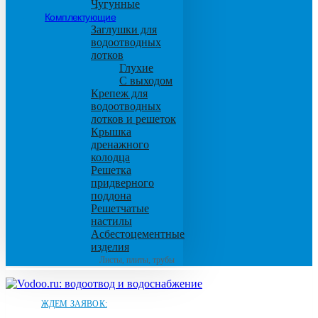
Чугунные
Комплектующие
Заглушки для
водоотводных
лотков
Глухие
С выходом
Крепеж для
водоотводных
лотков и решеток
Крышка
дренажного
колодца
Решетка
придверного
поддона
Решетчатые
настилы
Асбестоцементные
изделия
Листы, плиты, трубы
ЖДЕМ ЗАЯВОК: