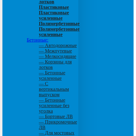
лотков
Пластиковые
Пластиковые
усиленные
Полимербетонные
Полимербетонные
усиленные
Бетонные:
— Автодорожные
— Межпутевые
— Мелкосидящие
— Корзины для
лотков
— Бетонные
усиленные
— С
вертикальным
выпуском
— Бетонные
усиленные без
уголка
— Бортовые ЛВ
— Прикромочные
ЛВ
— Для мостовых