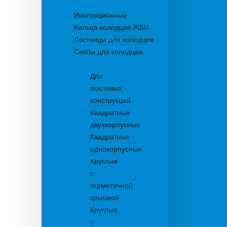
Колодцы
Инспекционные
Кольца колодцев ЖБИ
Лестницы для колодцев
Скобы для колодцев
Трапы
Для
мостовых
конструкций
Квадратные
двухкорпусные
Квадратные
однокорпусные
Круглые
с
герметичной
крышкой
Круглые
с