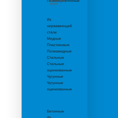
Полимербетонные
из бетона
М600
Решетки
водоприемные
Из
нержавеющей
стали
Медные
Пластиковые
Полиамидные
Стальные
Стальные
оцинкованные
Чугунные
Чугунные
оцинкованные
Решетки
дождеприемника
Бетонные
Из