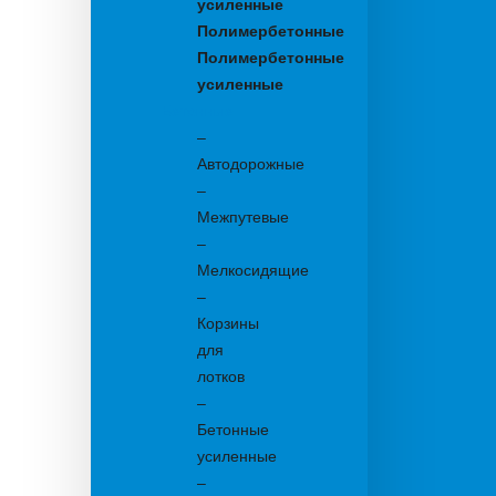
усиленные
Полимербетонные
Полимербетонные
усиленные
Бетонные:
–
Автодорожные
–
Межпутевые
–
Мелкосидящие
–
Корзины
для
лотков
–
Бетонные
усиленные
–