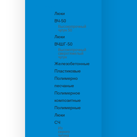
канализационные
Люки
ВЧ-50
Высокопрочный
чугун 50
Люки
ВЧШГ-50
Высокопрочный
сверхтяжелый
чугун
Железобетонные
Пластиковые
Полимерно
песчаные
Полимерное
композитные
Полимерные
Люки
СЧ
Из
серого
чугуна