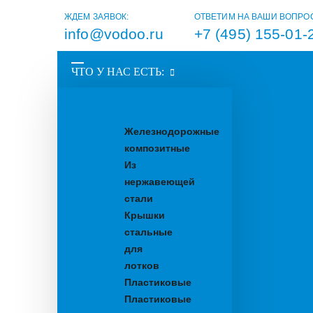
ЖДЕМ ЗАЯВОК:
ОТВЕТИМ НА ВАШИ ВОПРО
info@vodoo.ru
+7 (495) 155-01-
ЧТО У НАС ЕСТЬ:
Водоотводные
лотки
Железнодорожные
композитные
Из
нержавеющей
стали
Крышки
стальные
для
лотков
Пластиковые
Пластиковые