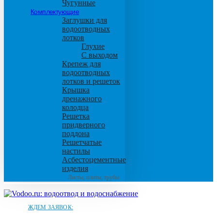
Чугунные
Комплектующие
Заглушки для
водоотводных
лотков
Глухие
С выходом
Крепеж для
водоотводных
лотков и решеток
Крышка
дренажного
колодца
Решетка
придверного
поддона
Решетчатые
настилы
Асбестоцементные
изделия
Листы, плиты, трубы
ЖДЕМ ЗАЯВОК: