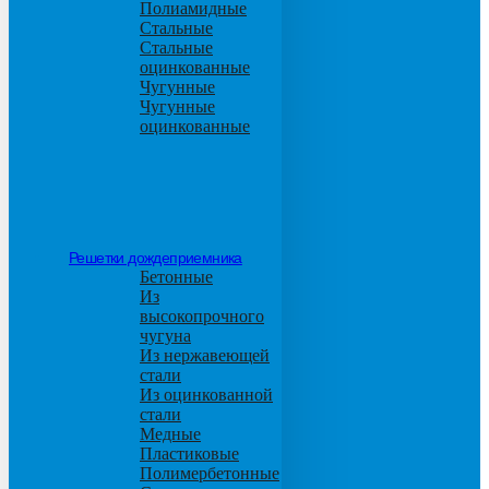
Полиамидные
Стальные
Стальные
оцинкованные
Чугунные
Чугунные
оцинкованные
Решетки дождеприемника
Бетонные
Из
высокопрочного
чугуна
Из нержавеющей
стали
Из оцинкованной
стали
Медные
Пластиковые
Полимербетонные