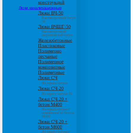
конструкций
Люки канализационные
Люки ВЧ-50
Высокопрочный чугун
50
Люки ВЧШГ-50
Высокопрочный
сверхтяжелый чугун
Железобетонные
Пластиковые
Полимерно
песчаные
Полимерное
композитные
Полимерные
Люки СЧ
Из серого чугуна
Люки СЧ-20
Из серого чугуна 20
Люки СЧ-20 +
бетон М400
Из серого чугуна с
основанием из бетона
М400
Люки СЧ-20 +
бетон М600
Из серого чугуна с