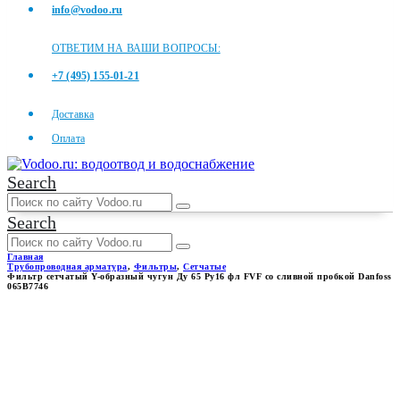
info@vodoo.ru
ОТВЕТИМ НА ВАШИ ВОПРОСЫ:
+7 (495) 155-01-21
Доставка
Оплата
Search
Search
Главная
Трубопроводная арматура
,
Фильтры
,
Сетчатые
Фильтр сетчатый Y-образный чугун Ду 65 Ру16 фл FVF со сливной пробкой Danfoss
065B7746
ФИЛЬТР СЕТЧАТЫЙ Y-
ОБРАЗНЫЙ ЧУГУН ДУ 65
РУ16 ФЛ FVF СО СЛИВНОЙ
ПРОБКОЙ DANFOSS 065B7746