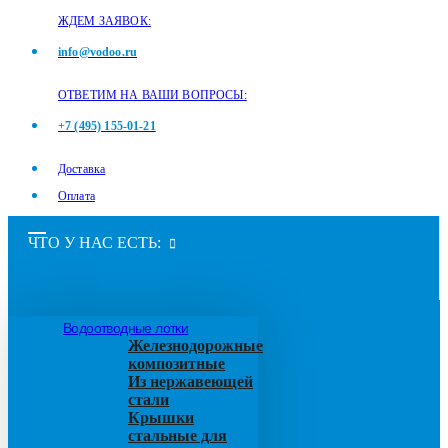
ЖДЕМ ЗАЯВОК:
info@vodoo.ru
ОТВЕТИМ НА ВАШИ ВОПРОСЫ:
+7 (495) 155-01-21
Доставка
Оплата
ЧТО У НАС ЕСТЬ:
Водоотводные лотки
Железнодорожные
композитные
Из нержавеющей
стали
Крышки
стальные для