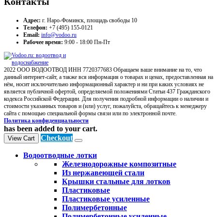
Контакты
Адрес:
г. Наро-Фоминск, площадь свободы 10
Телефон:
+7 (495) 155-0121
Email:
info@vodoo.ru
Рабочее время:
9:00 - 18:00 Пн-Пт
2022 ООО ВОДООТВОД ИНН 7720377683 Обращаем ваше внимание на то, что
данный интернет-сайт, а также вся информация о товарах и ценах, предоставленная на
нём, носит исключительно информационный характер и ни при каких условиях не
является публичной офертой, определяемой положениями Статьи 437 Гражданского
кодекса Российской Федерации. Для получения подробной информации о наличии и
стоимости указанных товаров и (или) услуг, пожалуйста, обращайтесь к менеджеру
сайта с помощью специальной формы связи или по электронной почте.
Политика конфиденциальности
has been added to your cart.
Checkout
View Cart
Водоотводные лотки
Железнодорожные композитные
Из нержавеющей стали
Крышки стальные для лотков
Пластиковые
Пластиковые усиленные
Полимербетонные
Полимербетонные усиленные