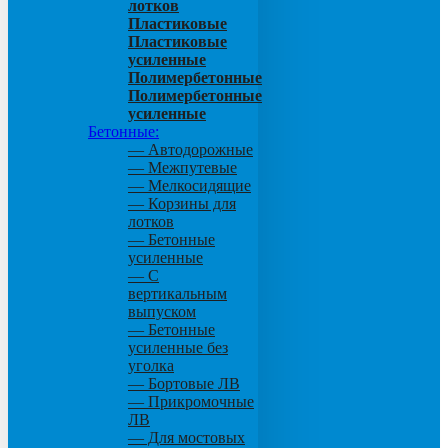
лотков
Пластиковые
Пластиковые
усиленные
Полимербетонные
Полимербетонные
усиленные
Бетонные:
— Автодорожные
— Межпутевые
— Мелкосидящие
— Корзины для
лотков
— Бетонные
усиленные
— С
вертикальным
выпуском
— Бетонные
усиленные без
уголка
— Бортовые ЛВ
— Прикромочные
ЛВ
— Для мостовых