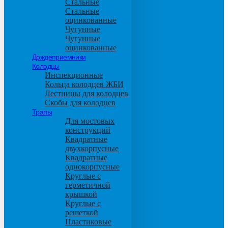
Стальные
Стальные
оцинкованные
Чугунные
Чугунные
оцинкованные
Дождеприемники
Колодцы
Инспекционные
Кольца колодцев ЖБИ
Лестницы для колодцев
Скобы для колодцев
Трапы
Для мостовых
конструкций
Квадратные
двухкорпусные
Квадратные
однокорпусные
Круглые с
герметичной
крышкой
Круглые с
решеткой
Пластиковые