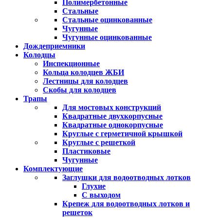
Полимербетонные
Стальные
Стальные оцинкованные
Чугунные
Чугунные оцинкованные
Дождеприемники
Колодцы
Инспекционные
Кольца колодцев ЖБИ
Лестницы для колодцев
Скобы для колодцев
Трапы
Для мостовых конструкций
Квадратные двухкорпусные
Квадратные однокорпусные
Круглые с герметичной крышкой
Круглые с решеткой
Пластиковые
Чугунные
Комплектующие
Заглушки для водоотводных лотков
Глухие
С выходом
Крепеж для водоотводных лотков и
решеток