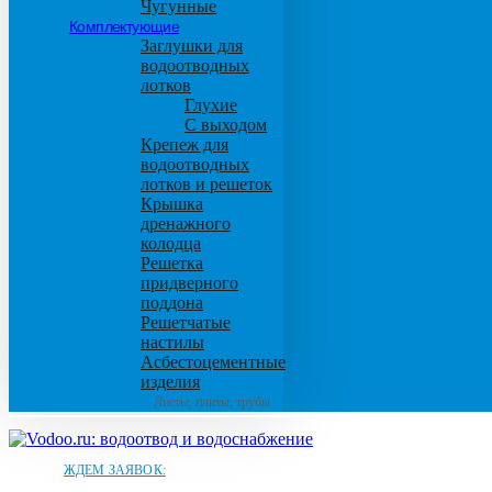
Чугунные
Комплектующие
Заглушки для
водоотводных
лотков
Глухие
С выходом
Крепеж для
водоотводных
лотков и решеток
Крышка
дренажного
колодца
Решетка
придверного
поддона
Решетчатые
настилы
Асбестоцементные
изделия
Листы, плиты, трубы
ЖДЕМ ЗАЯВОК: