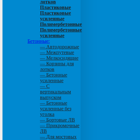
лотков
Пластиковые
Пластиковые
усиленные
Полимербетонные
Полимербетонные
усиленные
Бетонные:
— Автодорожные
— Межпутевые
— Мелкосидящие
— Корзины для
лотков
— Бетонные
усиленные
— С
вертикальным
выпуском
— Бетонные
усиленные без
уголка
— Бортовые ЛВ
— Прикромочные
ЛВ
— Для мостовых