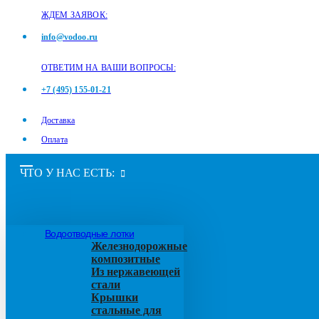
ЖДЕМ ЗАЯВОК:
info@vodoo.ru
ОТВЕТИМ НА ВАШИ ВОПРОСЫ:
+7 (495) 155-01-21
Доставка
Оплата
ЧТО У НАС ЕСТЬ:
Водоотводные лотки
Железнодорожные
композитные
Из нержавеющей
стали
Крышки
стальные для