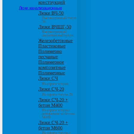
конструкций
Люки канализационные
Люки ВЧ-50
Высокопрочный чугун
50
Люки ВЧШГ-50
Высокопрочный
сверхтяжелый чугун
Железобетонные
Пластиковые
Полимерно
песчаные
Полимерное
композитные
Полимерные
Люки СЧ
Из серого чугуна
Люки СЧ-20
Из серого чугуна 20
Люки СЧ-20 +
бетон М400
Из серого чугуна с
основанием из бетона
М400
Люки СЧ-20 +
бетон М600
Из серого чугуна с