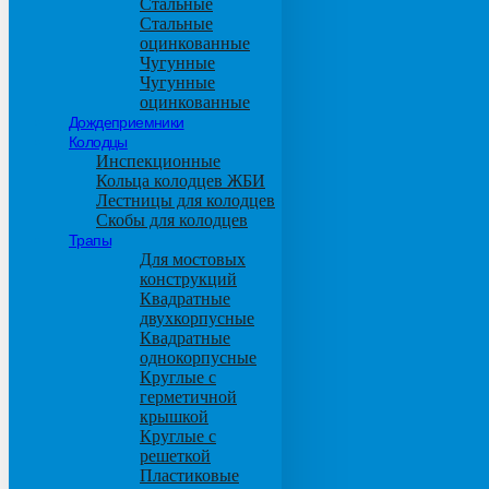
Стальные
Стальные
оцинкованные
Чугунные
Чугунные
оцинкованные
Дождеприемники
Колодцы
Инспекционные
Кольца колодцев ЖБИ
Лестницы для колодцев
Скобы для колодцев
Трапы
Для мостовых
конструкций
Квадратные
двухкорпусные
Квадратные
однокорпусные
Круглые с
герметичной
крышкой
Круглые с
решеткой
Пластиковые