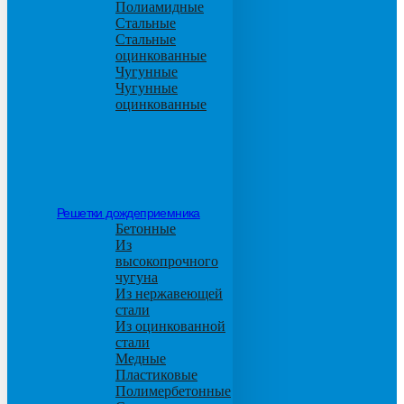
Полиамидные
Стальные
Стальные
оцинкованные
Чугунные
Чугунные
оцинкованные
Решетки дождеприемника
Бетонные
Из
высокопрочного
чугуна
Из нержавеющей
стали
Из оцинкованной
стали
Медные
Пластиковые
Полимербетонные