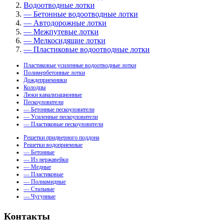
Водоотводные лотки
— Бетонные водоотводные лотки
— Автодорожные лотки
— Межпутевые лотки
— Мелкосидящие лотки
— Пластиковые водоотводные лотки
Пластиковые усиленные водоотводные лотки
Полимербетонные лотки
Дождеприемники
Колодцы
Люки канализационные
Пескоуловители
— Бетонные пескоуловители
— Усиленные пескоуловители
— Пластиковые пескоуловители
Решетки придверного поддона
Решетки водоприемные
— Бетонные
— Из нержавейки
— Медные
— Пластиковые
— Полиамидные
— Стальные
— Чугунные
Контакты