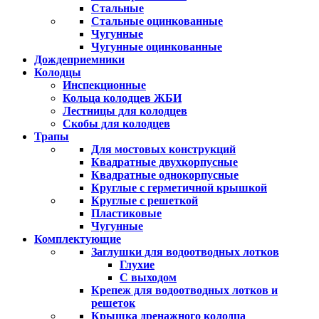
Стальные
Стальные оцинкованные
Чугунные
Чугунные оцинкованные
Дождеприемники
Колодцы
Инспекционные
Кольца колодцев ЖБИ
Лестницы для колодцев
Скобы для колодцев
Трапы
Для мостовых конструкций
Квадратные двухкорпусные
Квадратные однокорпусные
Круглые с герметичной крышкой
Круглые с решеткой
Пластиковые
Чугунные
Комплектующие
Заглушки для водоотводных лотков
Глухие
С выходом
Крепеж для водоотводных лотков и
решеток
Крышка дренажного колодца