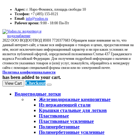
Адрес:
г. Наро-Фоминск, площадь свободы 10
Телефон:
+7 (495) 155-0121
Email:
info@vodoo.ru
Рабочее время:
9:00 - 18:00 Пн-Пт
2022 ООО ВОДООТВОД ИНН 7720377683 Обращаем ваше внимание на то, что
данный интернет-сайт, а также вся информация о товарах и ценах, предоставленная на
нём, носит исключительно информационный характер и ни при каких условиях не
является публичной офертой, определяемой положениями Статьи 437 Гражданского
кодекса Российской Федерации. Для получения подробной информации о наличии и
стоимости указанных товаров и (или) услуг, пожалуйста, обращайтесь к менеджеру
сайта с помощью специальной формы связи или по электронной почте.
Политика конфиденциальности
has been added to your cart.
Checkout
View Cart
Водоотводные лотки
Железнодорожные композитные
Из нержавеющей стали
Крышки стальные для лотков
Пластиковые
Пластиковые усиленные
Полимербетонные
Полимербетонные усиленные