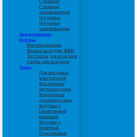
Стальные
Стальные
оцинкованные
Чугунные
Чугунные
оцинкованные
Дождеприемники
Колодцы
Инспекционные
Кольца колодцев ЖБИ
Лестницы для колодцев
Скобы для колодцев
Трапы
Для мостовых
конструкций
Квадратные
двухкорпусные
Квадратные
однокорпусные
Круглые с
герметичной
крышкой
Круглые с
решеткой
Пластиковые