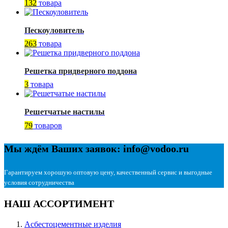
132
товара
Пескоуловитель
263
товара
Решетка придверного поддона
3
товара
Решетчатые настилы
79
товаров
Мы ждём Ваших заявок: info@vodoo.ru
Гарантируем хорошую оптовую цену, качественный сервис и выгодные
условия сотрудничества
НАШ АССОРТИМЕНТ
Асбестоцементные изделия