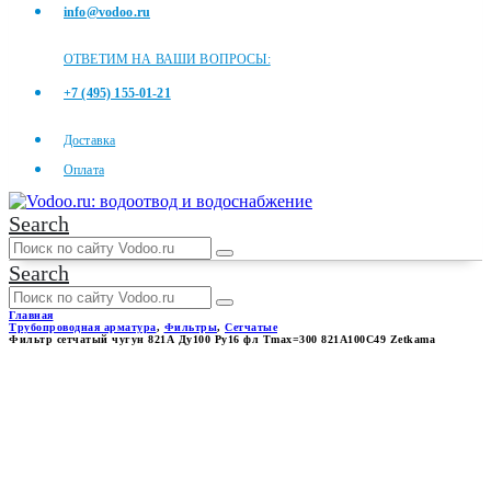
info@vodoo.ru
ОТВЕТИМ НА ВАШИ ВОПРОСЫ:
+7 (495) 155-01-21
Доставка
Оплата
Search
Search
Главная
Трубопроводная арматура
,
Фильтры
,
Сетчатые
Фильтр сетчатый чугун 821А Ду100 Ру16 фл Tmax=300 821A100C49 Zetkama
ФИЛЬТР СЕТЧАТЫЙ ЧУГУН
821А ДУ100 РУ16 ФЛ
TMAX=300 821A100C49
ZETKAMA