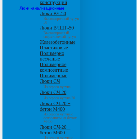
конструкций
Люки канализационные
Люки ВЧ-50
Высокопрочный чугун
50
Люки ВЧШГ-50
Высокопрочный
сверхтяжелый чугун
Железобетонные
Пластиковые
Полимерно
песчаные
Полимерное
композитные
Полимерные
Люки СЧ
Из серого чугуна
Люки СЧ-20
Из серого чугуна 20
Люки СЧ-20 +
бетон М400
Из серого чугуна с
основанием из бетона
М400
Люки СЧ-20 +
бетон М600
Из серого чугуна с