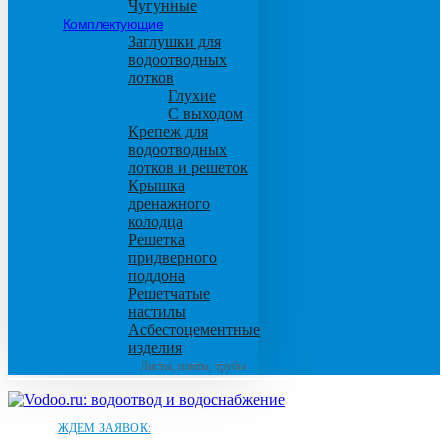
Чугунные
Комплектующие
Заглушки для
водоотводных
лотков
Глухие
С выходом
Крепеж для
водоотводных
лотков и решеток
Крышка
дренажного
колодца
Решетка
придверного
поддона
Решетчатые
настилы
Асбестоцементные
изделия
Листы, плиты, трубы
ЖДЕМ ЗАЯВОК: