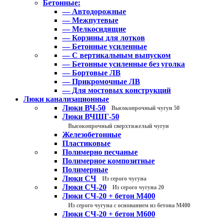
Бетонные:
— Автодорожные
— Межпутевые
— Мелкосидящие
— Корзины для лотков
— Бетонные усиленные
— С вертикальным выпуском
— Бетонные усиленные без уголка
— Бортовые ЛВ
— Прикромочные ЛВ
— Для мостовых конструкций
Люки канализационные
Люки ВЧ-50
Высокопрочный чугун 50
Люки ВЧШГ-50
Высокопрочный сверхтяжелый чугун
Железобетонные
Пластиковые
Полимерно песчаные
Полимерное композитные
Полимерные
Люки СЧ
Из серого чугуна
Люки СЧ-20
Из серого чугуна 20
Люки СЧ-20 + бетон М400
Из серого чугуна с основанием из бетона М400
Люки СЧ-20 + бетон М600