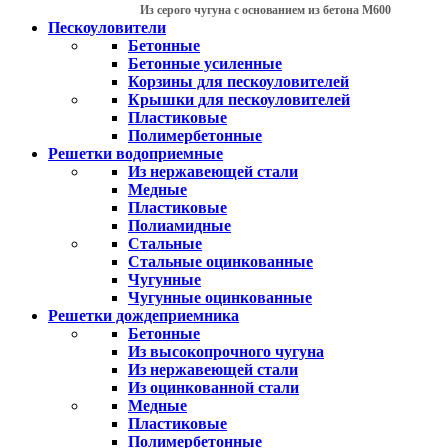
Из серого чугуна с основанием из бетона М600
Пескоуловители
Бетонные
Бетонные усиленные
Корзины для пескоуловителей
Крышки для пескоуловителей
Пластиковые
Полимербетонные
Решетки водоприемные
Из нержавеющей стали
Медные
Пластиковые
Полиамидные
Стальные
Стальные оцинкованные
Чугунные
Чугунные оцинкованные
Решетки дождеприемника
Бетонные
Из высокопрочного чугуна
Из нержавеющей стали
Из оцинкованной стали
Медные
Пластиковые
Полимербетонные