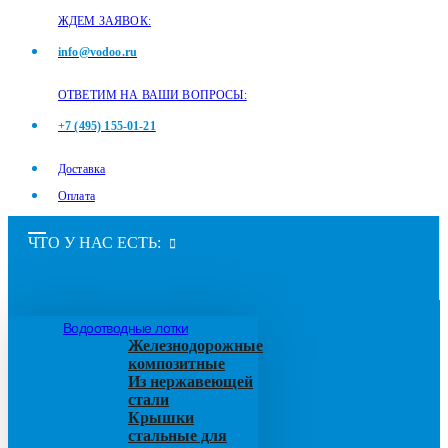
ЖДЕМ ЗАЯВОК:
info@vodoo.ru
ОТВЕТИМ НА ВАШИ ВОПРОСЫ:
+7 (495) 155-01-21
Доставка
Оплата
ЧТО У НАС ЕСТЬ:
Водоотводные лотки
Железнодорожные
композитные
Из нержавеющей
стали
Крышки
стальные для