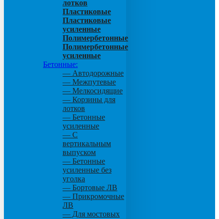
лотков
Пластиковые
Пластиковые
усиленные
Полимербетонные
Полимербетонные
усиленные
Бетонные:
— Автодорожные
— Межпутевые
— Мелкосидящие
— Корзины для
лотков
— Бетонные
усиленные
— С
вертикальным
выпуском
— Бетонные
усиленные без
уголка
— Бортовые ЛВ
— Прикромочные
ЛВ
— Для мостовых