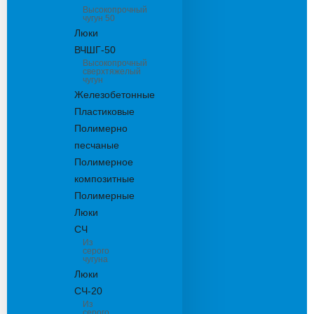
Высокопрочный
чугун 50
Люки
ВЧШГ-50
Высокопрочный
сверхтяжелый
чугун
Железобетонные
Пластиковые
Полимерно
песчаные
Полимерное
композитные
Полимерные
Люки
СЧ
Из
серого
чугуна
Люки
СЧ-20
Из
серого