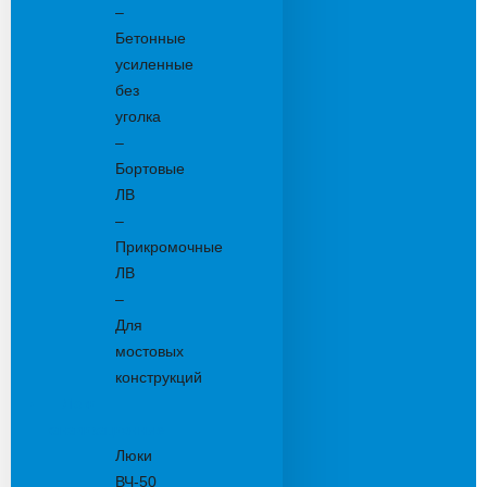
–
Бетонные
усиленные
без
уголка
–
Бортовые
ЛВ
–
Прикромочные
ЛВ
–
Для
мостовых
конструкций
Люки
канализационные
Люки
ВЧ-50