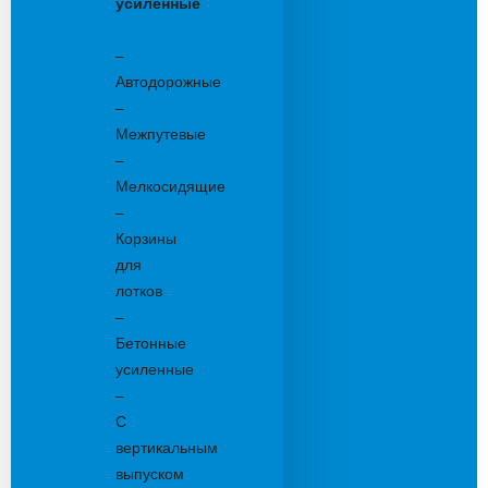
усиленные
Бетонные:
–
Автодорожные
–
Межпутевые
–
Мелкосидящие
–
Корзины
для
лотков
–
Бетонные
усиленные
–
С
вертикальным
выпуском