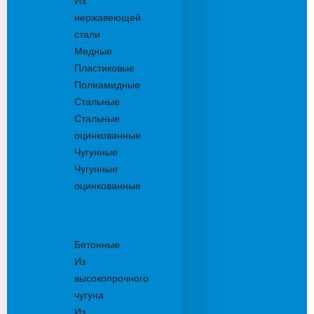
Из
нержавеющей
стали
Медные
Пластиковые
Полиамидные
Стальные
Стальные
оцинкованные
Чугунные
Чугунные
оцинкованные
Решетки
дождеприемника
Бетонные
Из
высокопрочного
чугуна
Из