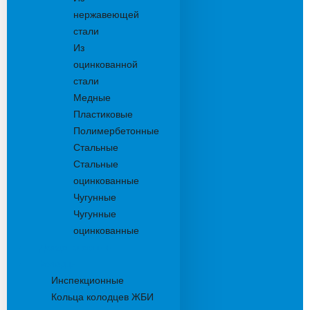
нержавеющей
стали
Из
оцинкованной
стали
Медные
Пластиковые
Полимербетонные
Стальные
Стальные
оцинкованные
Чугунные
Чугунные
оцинкованные
Дождеприемники
Колодцы
Инспекционные
Кольца колодцев ЖБИ