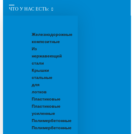
ЧТО У НАС ЕСТЬ:
Водоотводные
лотки
Железнодорожные
композитные
Из
нержавеющей
стали
Крышки
стальные
для
лотков
Пластиковые
Пластиковые
усиленные
Полимербетонные
Полимербетонные