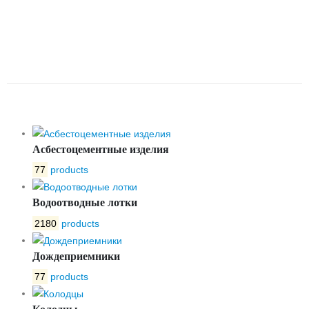
СЕТЧАТЫЙ Y-ОБРАЗНЫЙ
ЛАТУНЬ ДУ 40 РУ16 G1 1/2 ВР
R74M GIACOMINI R74MY007
Асбестоцементные изделия
77
products
Водоотводные лотки
2180
products
Дождеприемники
77
products