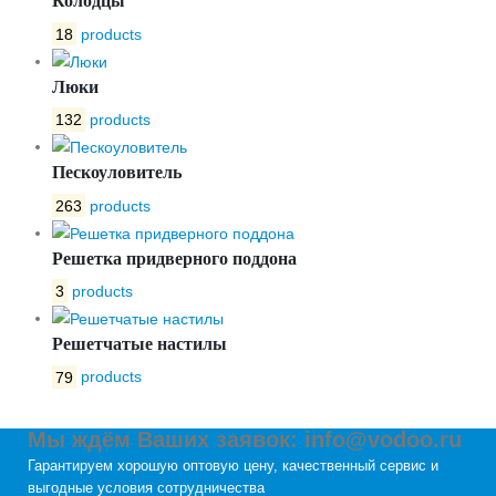
Колодцы
18
products
Люки
132
products
Пескоуловитель
263
products
Решетка придверного поддона
3
products
Решетчатые настилы
79
products
Мы ждём Ваших заявок: info@vodoo.ru
Гарантируем хорошую оптовую цену, качественный сервис и
выгодные условия сотрудничества