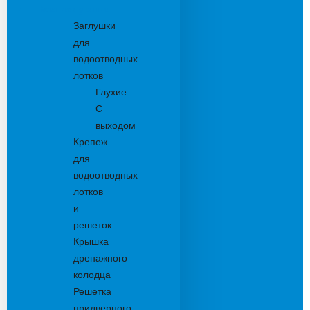
Комплектующие
Заглушки
для
водоотводных
лотков
Глухие
С
выходом
Крепеж
для
водоотводных
лотков
и
решеток
Крышка
дренажного
колодца
Решетка
придверного