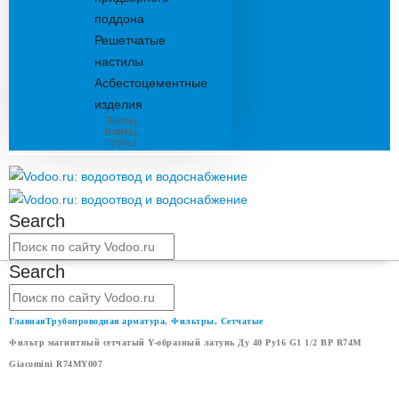
поддона
Решетчатые
настилы
Асбестоцементные
изделия
Листы,
плиты,
трубы
Search
Search
Главная
Трубопроводная арматура
,
Фильтры
,
Сетчатые
Фильтр магнитный сетчатый Y-образный латунь Ду 40 Ру16 G1 1/2 ВР R74M
Giacomini R74MY007
ФИЛЬТР МАГНИТНЫЙ