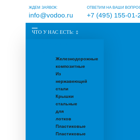
ЖДЕМ ЗАЯВОК:
ОТВЕТИМ НА ВАШИ ВОПРО
info@vodoo.ru
+7 (495) 155-01-
ЧТО У НАС ЕСТЬ:
Водоотводные
лотки
Железнодорожные
композитные
Из
нержавеющей
стали
Крышки
стальные
для
лотков
Пластиковые
Пластиковые