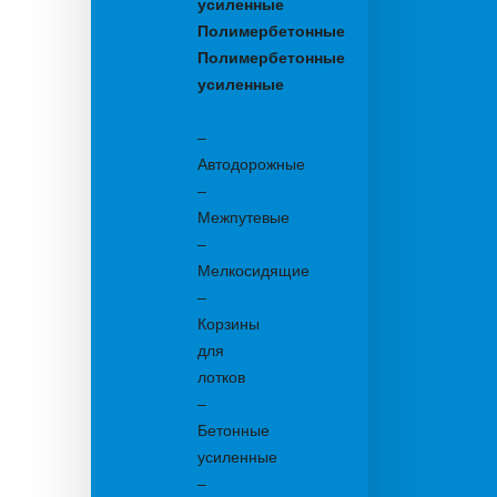
усиленные
Полимербетонные
Полимербетонные
усиленные
Бетонные:
–
Автодорожные
–
Межпутевые
–
Мелкосидящие
–
Корзины
для
лотков
–
Бетонные
усиленные
–