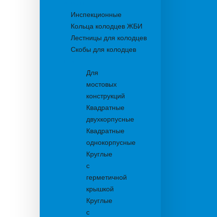
Колодцы
Инспекционные
Кольца колодцев ЖБИ
Лестницы для колодцев
Скобы для колодцев
Трапы
Для
мостовых
конструкций
Квадратные
двухкорпусные
Квадратные
однокорпусные
Круглые
с
герметичной
крышкой
Круглые
с