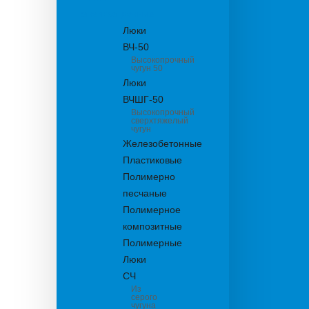
канализационные
Люки
ВЧ-50
Высокопрочный
чугун 50
Люки
ВЧШГ-50
Высокопрочный
сверхтяжелый
чугун
Железобетонные
Пластиковые
Полимерно
песчаные
Полимерное
композитные
Полимерные
Люки
СЧ
Из
серого
чугуна