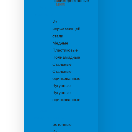
Полимербетонные
из бетона
М600
Решетки
водоприемные
Из
нержавеющей
стали
Медные
Пластиковые
Полиамидные
Стальные
Стальные
оцинкованные
Чугунные
Чугунные
оцинкованные
Решетки
дождеприемника
Бетонные
Из