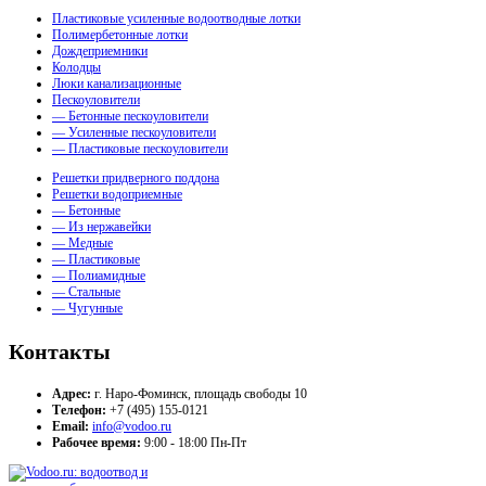
Пластиковые усиленные водоотводные лотки
Полимербетонные лотки
Дождеприемники
Колодцы
Люки канализационные
Пескоуловители
— Бетонные пескоуловители
— Усиленные пескоуловители
— Пластиковые пескоуловители
Решетки придверного поддона
Решетки водоприемные
— Бетонные
— Из нержавейки
— Медные
— Пластиковые
— Полиамидные
— Стальные
— Чугунные
Контакты
Адрес:
г. Наро-Фоминск, площадь свободы 10
Телефон:
+7 (495) 155-0121
Email:
info@vodoo.ru
Рабочее время:
9:00 - 18:00 Пн-Пт