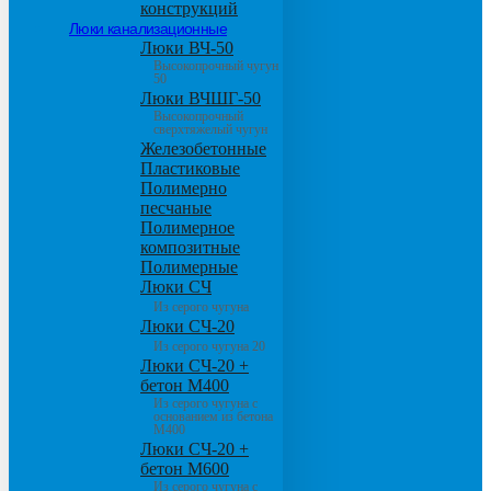
конструкций
Люки канализационные
Люки ВЧ-50
Высокопрочный чугун
50
Люки ВЧШГ-50
Высокопрочный
сверхтяжелый чугун
Железобетонные
Пластиковые
Полимерно
песчаные
Полимерное
композитные
Полимерные
Люки СЧ
Из серого чугуна
Люки СЧ-20
Из серого чугуна 20
Люки СЧ-20 +
бетон М400
Из серого чугуна с
основанием из бетона
М400
Люки СЧ-20 +
бетон М600
Из серого чугуна с