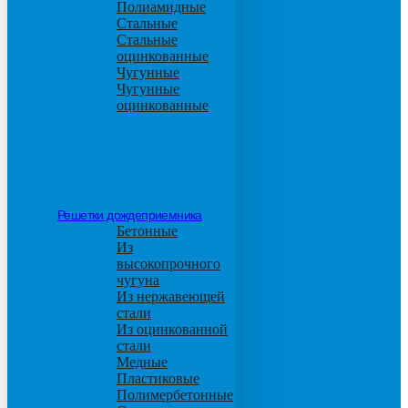
Полиамидные
Стальные
Стальные
оцинкованные
Чугунные
Чугунные
оцинкованные
Решетки дождеприемника
Бетонные
Из
высокопрочного
чугуна
Из нержавеющей
стали
Из оцинкованной
стали
Медные
Пластиковые
Полимербетонные