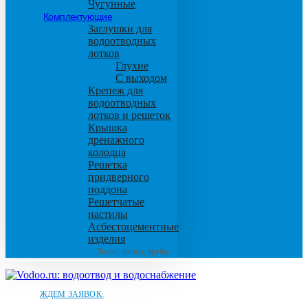
Чугунные
Комплектующие
Заглушки для
водоотводных
лотков
Глухие
С выходом
Крепеж для
водоотводных
лотков и решеток
Крышка
дренажного
колодца
Решетка
придверного
поддона
Решетчатые
настилы
Асбестоцементные
изделия
Листы, плиты, трубы
ЖДЕМ ЗАЯВОК: