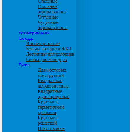
Стальные
Стальные
оцинкованные
Чугунные
Чугунные
оцинкованные
Дождеприемники
Колодцы
Инспекционные
Кольца колодцев ЖБИ
Лестницы для колодцев
Скобы для колодцев
Трапы
Для мостовых
конструкций
Квадратные
двухкорпусные
Квадратные
однокорпусные
Круглые с
герметичной
крышкой
Круглые с
решеткой
Пластиковые