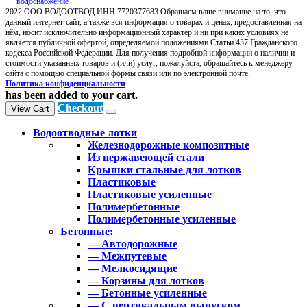
2022 ООО ВОДООТВОД ИНН 7720377683 Обращаем ваше внимание на то, что
данный интернет-сайт, а также вся информация о товарах и ценах, предоставленная на
нём, носит исключительно информационный характер и ни при каких условиях не
является публичной офертой, определяемой положениями Статьи 437 Гражданского
кодекса Российской Федерации. Для получения подробной информации о наличии и
стоимости указанных товаров и (или) услуг, пожалуйста, обращайтесь к менеджеру
сайта с помощью специальной формы связи или по электронной почте.
Политика конфиденциальности
has been added to your cart.
Checkout
View Cart
Водоотводные лотки
Железнодорожные композитные
Из нержавеющей стали
Крышки стальные для лотков
Пластиковые
Пластиковые усиленные
Полимербетонные
Полимербетонные усиленные
Бетонные:
— Автодорожные
— Межпутевые
— Мелкосидящие
— Корзины для лотков
— Бетонные усиленные
— С вертикальным выпуском