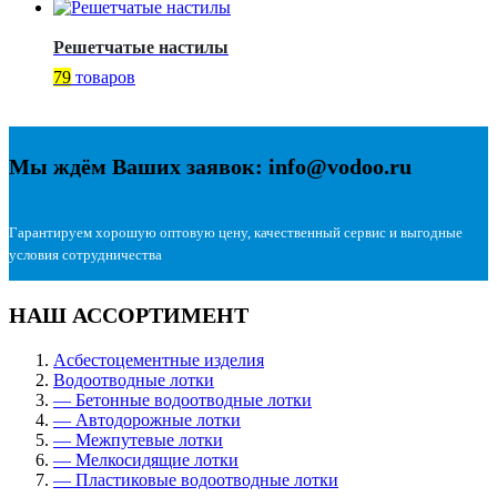
Решетчатые настилы
79
товаров
Мы ждём Ваших заявок: info@vodoo.ru
Гарантируем хорошую оптовую цену, качественный сервис и выгодные
условия сотрудничества
НАШ АССОРТИМЕНТ
Асбестоцементные изделия
Водоотводные лотки
— Бетонные водоотводные лотки
— Автодорожные лотки
— Межпутевые лотки
— Мелкосидящие лотки
— Пластиковые водоотводные лотки