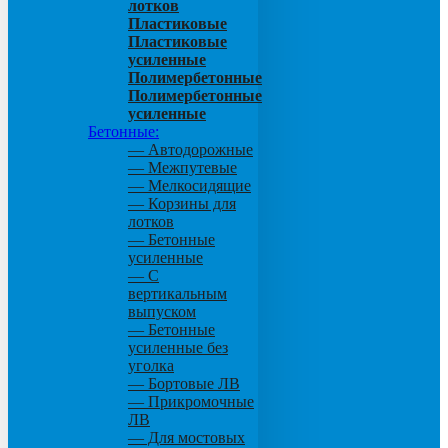
лотков
Пластиковые
Пластиковые
усиленные
Полимербетонные
Полимербетонные
усиленные
Бетонные:
— Автодорожные
— Межпутевые
— Мелкосидящие
— Корзины для
лотков
— Бетонные
усиленные
— С
вертикальным
выпуском
— Бетонные
усиленные без
уголка
— Бортовые ЛВ
— Прикромочные
ЛВ
— Для мостовых