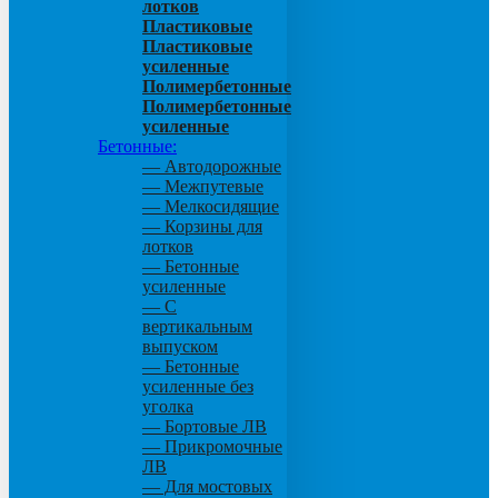
лотков
Пластиковые
Пластиковые
усиленные
Полимербетонные
Полимербетонные
усиленные
Бетонные:
— Автодорожные
— Межпутевые
— Мелкосидящие
— Корзины для
лотков
— Бетонные
усиленные
— С
вертикальным
выпуском
— Бетонные
усиленные без
уголка
— Бортовые ЛВ
— Прикромочные
ЛВ
— Для мостовых