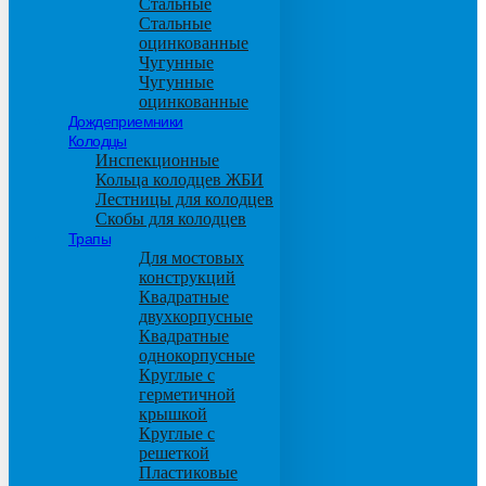
Стальные
Стальные
оцинкованные
Чугунные
Чугунные
оцинкованные
Дождеприемники
Колодцы
Инспекционные
Кольца колодцев ЖБИ
Лестницы для колодцев
Скобы для колодцев
Трапы
Для мостовых
конструкций
Квадратные
двухкорпусные
Квадратные
однокорпусные
Круглые с
герметичной
крышкой
Круглые с
решеткой
Пластиковые