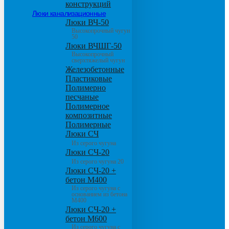
конструкций
Люки канализационные
Люки ВЧ-50
Высокопрочный чугун
50
Люки ВЧШГ-50
Высокопрочный
сверхтяжелый чугун
Железобетонные
Пластиковые
Полимерно
песчаные
Полимерное
композитные
Полимерные
Люки СЧ
Из серого чугуна
Люки СЧ-20
Из серого чугуна 20
Люки СЧ-20 +
бетон М400
Из серого чугуна с
основанием из бетона
М400
Люки СЧ-20 +
бетон М600
Из серого чугуна с