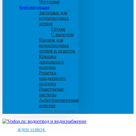
Чугунные
Комплектующие
Заглушки для
водоотводных
лотков
Глухие
С выходом
Крепеж для
водоотводных
лотков и решеток
Крышка
дренажного
колодца
Решетка
придверного
поддона
Решетчатые
настилы
Асбестоцементные
изделия
Листы, плиты, трубы
ЖДЕМ ЗАЯВОК: