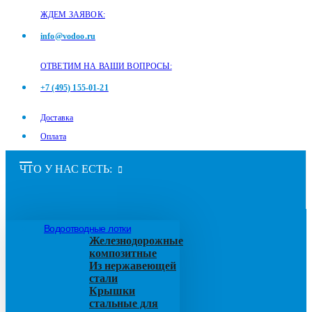
ЖДЕМ ЗАЯВОК:
info@vodoo.ru
ОТВЕТИМ НА ВАШИ ВОПРОСЫ:
+7 (495) 155-01-21
Доставка
Оплата
ЧТО У НАС ЕСТЬ:
Водоотводные лотки
Железнодорожные
композитные
Из нержавеющей
стали
Крышки
стальные для