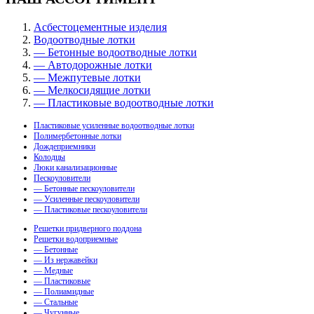
Асбестоцементные изделия
Водоотводные лотки
— Бетонные водоотводные лотки
— Автодорожные лотки
— Межпутевые лотки
— Мелкосидящие лотки
— Пластиковые водоотводные лотки
Пластиковые усиленные водоотводные лотки
Полимербетонные лотки
Дождеприемники
Колодцы
Люки канализационные
Пескоуловители
— Бетонные пескоуловители
— Усиленные пескоуловители
— Пластиковые пескоуловители
Решетки придверного поддона
Решетки водоприемные
— Бетонные
— Из нержавейки
— Медные
— Пластиковые
— Полиамидные
— Стальные
— Чугунные