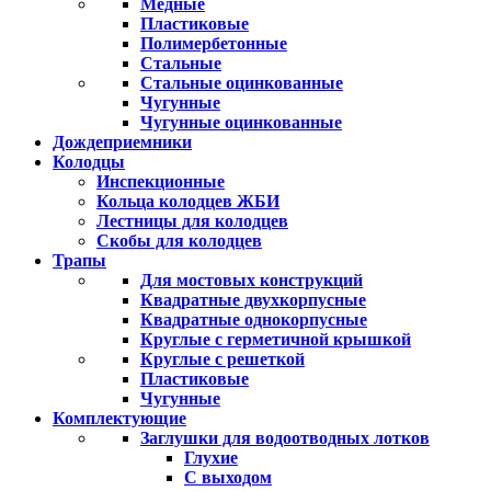
Медные
Пластиковые
Полимербетонные
Стальные
Стальные оцинкованные
Чугунные
Чугунные оцинкованные
Дождеприемники
Колодцы
Инспекционные
Кольца колодцев ЖБИ
Лестницы для колодцев
Скобы для колодцев
Трапы
Для мостовых конструкций
Квадратные двухкорпусные
Квадратные однокорпусные
Круглые с герметичной крышкой
Круглые с решеткой
Пластиковые
Чугунные
Комплектующие
Заглушки для водоотводных лотков
Глухие
С выходом