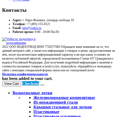
Контакты
Адрес:
г. Наро-Фоминск, площадь свободы 10
Телефон:
+7 (495) 155-0121
Email:
info@vodoo.ru
Рабочее время:
9:00 - 18:00 Пн-Пт
2022 ООО ВОДООТВОД ИНН 7720377683 Обращаем ваше внимание на то, что
данный интернет-сайт, а также вся информация о товарах и ценах, предоставленная на
нём, носит исключительно информационный характер и ни при каких условиях не
является публичной офертой, определяемой положениями Статьи 437 Гражданского
кодекса Российской Федерации. Для получения подробной информации о наличии и
стоимости указанных товаров и (или) услуг, пожалуйста, обращайтесь к менеджеру
сайта с помощью специальной формы связи или по электронной почте.
Политика конфиденциальности
has been added to your cart.
Checkout
View Cart
Водоотводные лотки
Железнодорожные композитные
Из нержавеющей стали
Крышки стальные для лотков
Пластиковые
Пластиковые усиленные