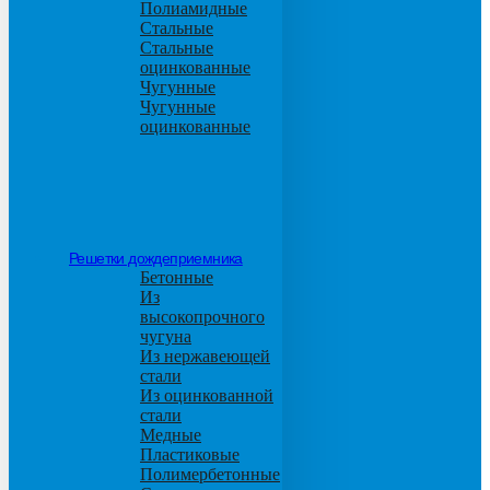
Полиамидные
Стальные
Стальные
оцинкованные
Чугунные
Чугунные
оцинкованные
Решетки дождеприемника
Бетонные
Из
высокопрочного
чугуна
Из нержавеющей
стали
Из оцинкованной
стали
Медные
Пластиковые
Полимербетонные