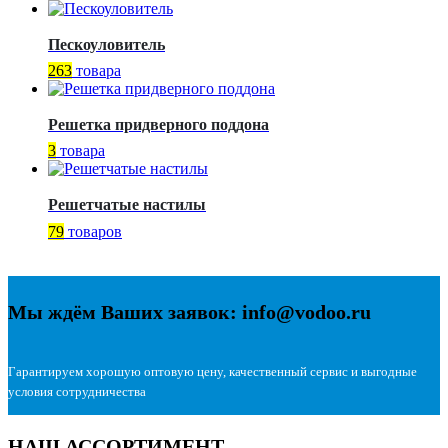
Пескоуловитель
263
товара
Решетка придверного поддона
3
товара
Решетчатые настилы
79
товаров
Мы ждём Ваших заявок: info@vodoo.ru
Гарантируем хорошую оптовую цену, качественный сервис и выгодные
условия сотрудничества
НАШ АССОРТИМЕНТ