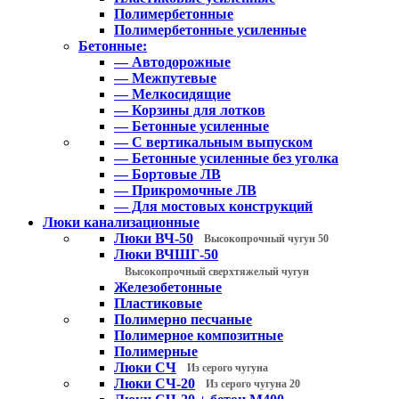
Полимербетонные
Полимербетонные усиленные
Бетонные:
— Автодорожные
— Межпутевые
— Мелкосидящие
— Корзины для лотков
— Бетонные усиленные
— С вертикальным выпуском
— Бетонные усиленные без уголка
— Бортовые ЛВ
— Прикромочные ЛВ
— Для мостовых конструкций
Люки канализационные
Люки ВЧ-50
Высокопрочный чугун 50
Люки ВЧШГ-50
Высокопрочный сверхтяжелый чугун
Железобетонные
Пластиковые
Полимерно песчаные
Полимерное композитные
Полимерные
Люки СЧ
Из серого чугуна
Люки СЧ-20
Из серого чугуна 20