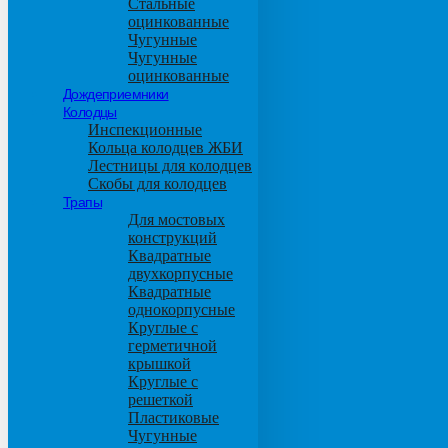
Стальные
оцинкованные
Чугунные
Чугунные
оцинкованные
Дождеприемники
Колодцы
Инспекционные
Кольца колодцев ЖБИ
Лестницы для колодцев
Скобы для колодцев
Трапы
Для мостовых
конструкций
Квадратные
двухкорпусные
Квадратные
однокорпусные
Круглые с
герметичной
крышкой
Круглые с
решеткой
Пластиковые
Чугунные