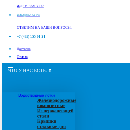
ЖДЕМ ЗАЯВОК:
info@vodoo.ru
ОТВЕТИМ НА ВАШИ ВОПРОСЫ:
+7 (495) 155-01-21
Доставка
Оплата
ЧТО У НАС ЕСТЬ:
Водоотводные лотки
Железнодорожные
композитные
Из нержавеющей
стали
Крышки
стальные для