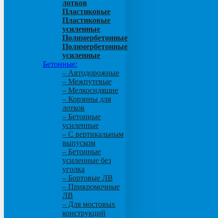
лотков
Пластиковые
Пластиковые
усиленные
Полимербетонные
Полимербетонные
усиленные
Бетонные:
– Автодорожные
– Межпутевые
– Мелкосидящие
– Корзины для
лотков
– Бетонные
усиленные
– С вертикальным
выпуском
– Бетонные
усиленные без
уголка
– Бортовые ЛВ
– Прикромочные
ЛВ
– Для мостовых
конструкций