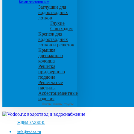
Комплектующие
Заглушки для
водоотводных
лотков
Глухие
С выходом
Крепеж для
водоотводных
лотков и решеток
Крышка
дренажного
колодца
Решетка
придверного
поддона
Решетчатые
настилы
Асбестоцементные
изделия
Листы, плиты, трубы
ЖДЕМ ЗАЯВОК:
info@vodoo.ru