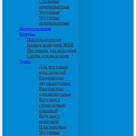
Стальные
оцинкованные
Чугунные
Чугунные
оцинкованные
Дождеприемники
Колодцы
Инспекционные
Кольца колодцев ЖБИ
Лестницы для колодцев
Скобы для колодцев
Трапы
Для мостовых
конструкций
Квадратные
двухкорпусные
Квадратные
однокорпусные
Круглые с
герметичной
крышкой
Круглые с
решеткой
Пластиковые
Чугунные