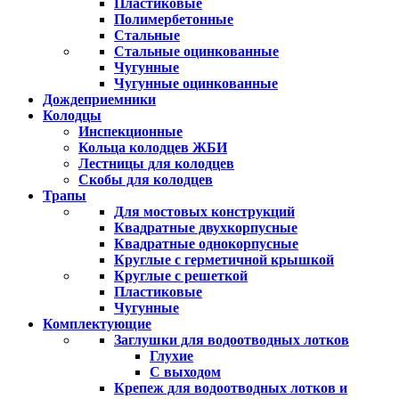
Пластиковые
Полимербетонные
Стальные
Стальные оцинкованные
Чугунные
Чугунные оцинкованные
Дождеприемники
Колодцы
Инспекционные
Кольца колодцев ЖБИ
Лестницы для колодцев
Скобы для колодцев
Трапы
Для мостовых конструкций
Квадратные двухкорпусные
Квадратные однокорпусные
Круглые с герметичной крышкой
Круглые с решеткой
Пластиковые
Чугунные
Комплектующие
Заглушки для водоотводных лотков
Глухие
С выходом
Крепеж для водоотводных лотков и