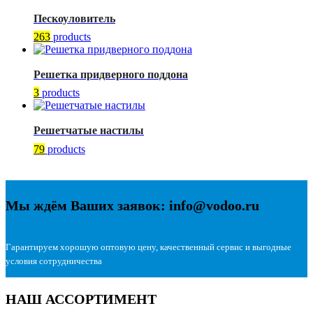
Пескоуловитель
263
products
Решетка придверного поддона
3
products
Решетчатые настилы
79
products
Мы ждём Ваших заявок: info@vodoo.ru
Гарантируем хорошую оптовую цену, качественный сервис и выгодные
условия сотрудничества
НАШ АССОРТИМЕНТ