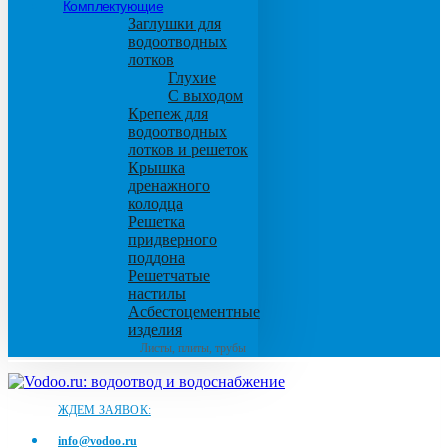
Комплектующие
Заглушки для
водоотводных
лотков
Глухие
С выходом
Крепеж для
водоотводных
лотков и решеток
Крышка
дренажного
колодца
Решетка
придверного
поддона
Решетчатые
настилы
Асбестоцементные
изделия
Листы, плиты, трубы
ЖДЕМ ЗАЯВОК:
info@vodoo.ru