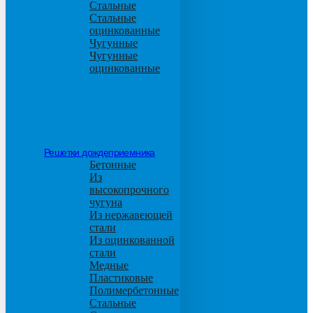
Стальные
Стальные
оцинкованные
Чугунные
Чугунные
оцинкованные
Решетки дождеприемника
Бетонные
Из
высокопрочного
чугуна
Из нержавеющей
стали
Из оцинкованной
стали
Медные
Пластиковые
Полимербетонные
Стальные