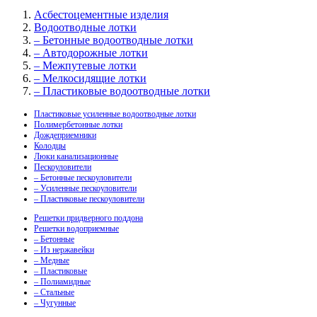
Асбестоцементные изделия
Водоотводные лотки
– Бетонные водоотводные лотки
– Автодорожные лотки
– Межпутевые лотки
– Мелкосидящие лотки
– Пластиковые водоотводные лотки
Пластиковые усиленные водоотводные лотки
Полимербетонные лотки
Дождеприемники
Колодцы
Люки канализационные
Пескоуловители
– Бетонные пескоуловители
– Усиленные пескоуловители
– Пластиковые пескоуловители
Решетки придверного поддона
Решетки водоприемные
– Бетонные
– Из нержавейки
– Медные
– Пластиковые
– Полиамидные
– Стальные
– Чугунные