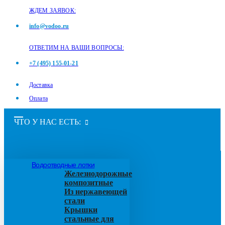
ЖДЕМ ЗАЯВОК:
info@vodoo.ru
ОТВЕТИМ НА ВАШИ ВОПРОСЫ:
+7 (495) 155-01-21
Доставка
Оплата
ЧТО У НАС ЕСТЬ:
Водоотводные лотки
Железнодорожные
композитные
Из нержавеющей
стали
Крышки
стальные для