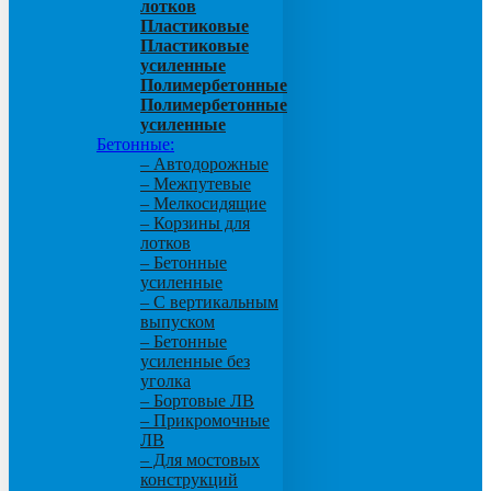
лотков
Пластиковые
Пластиковые
усиленные
Полимербетонные
Полимербетонные
усиленные
Бетонные:
– Автодорожные
– Межпутевые
– Мелкосидящие
– Корзины для
лотков
– Бетонные
усиленные
– С вертикальным
выпуском
– Бетонные
усиленные без
уголка
– Бортовые ЛВ
– Прикромочные
ЛВ
– Для мостовых
конструкций