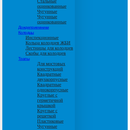
Стальные
оцинкованные
Чугунные
Чугунные
оцинкованные
Дождеприемники
Колодцы
Инспекционные
Кольца колодцев ЖБИ
Лестницы для колодцев
Скобы для колодцев
Трапы
Для мостовых
конструкций
Квадратные
двухкорпусные
Квадратные
однокорпусные
Круглые с
герметичной
крышкой
Круглые с
решеткой
Пластиковые
Чугунные