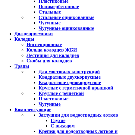
Пластиковые
Полимербетонные
Стальные
Стальные оцинкованные
Чугунные
Чугунные оцинкованные
Дождеприемники
Колодцы
Инспекционные
Кольца колодцев ЖБИ
Лестницы для колодцев
Скобы для колодцев
Трапы
Для мостовых конструкций
Квадратные двухкорпусные
Квадратные однокорпусные
Круглые с герметичной крышкой
Круглые с решеткой
Пластиковые
Чугунные
Комплектующие
Заглушки для водоотводных лотков
Глухие
С выходом
Крепеж для водоотводных лотков и