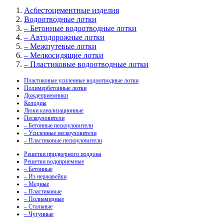
Асбестоцементные изделия
Водоотводные лотки
– Бетонные водоотводные лотки
– Автодорожные лотки
– Межпутевые лотки
– Мелкосидящие лотки
– Пластиковые водоотводные лотки
Пластиковые усиленные водоотводные лотки
Полимербетонные лотки
Дождеприемники
Колодцы
Люки канализационные
Пескоуловители
– Бетонные пескоуловители
– Усиленные пескоуловители
– Пластиковые пескоуловители
Решетки придверного поддона
Решетки водоприемные
– Бетонные
– Из нержавейки
– Медные
– Пластиковые
– Полиамидные
– Стальные
– Чугунные