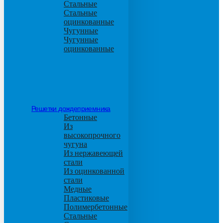
Стальные
Стальные
оцинкованные
Чугунные
Чугунные
оцинкованные
Решетки дождеприемника
Бетонные
Из
высокопрочного
чугуна
Из нержавеющей
стали
Из оцинкованной
стали
Медные
Пластиковые
Полимербетонные
Стальные