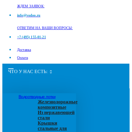
ЖДЕМ ЗАЯВОК:
info@vodoo.ru
ОТВЕТИМ НА ВАШИ ВОПРОСЫ:
+7 (495) 155-01-21
Доставка
Оплата
ЧТО У НАС ЕСТЬ:
Водоотводные лотки
Железнодорожные
композитные
Из нержавеющей
стали
Крышки
стальные для