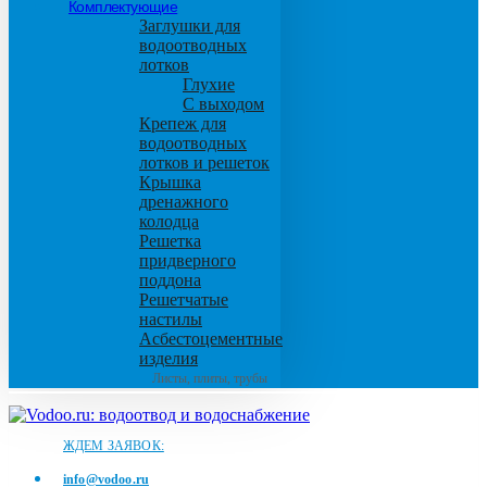
Комплектующие
Заглушки для
водоотводных
лотков
Глухие
С выходом
Крепеж для
водоотводных
лотков и решеток
Крышка
дренажного
колодца
Решетка
придверного
поддона
Решетчатые
настилы
Асбестоцементные
изделия
Листы, плиты, трубы
ЖДЕМ ЗАЯВОК:
info@vodoo.ru