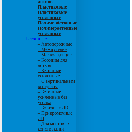
лотков
Пластиковые
Пластиковые
усиленные
Полимербетонные
Полимербетонные
усиленные
Бетонные:
– Автодорожные
– Межпутевые
– Мелкосидящие
– Корзины для
лотков
– Бетонные
усиленные
– С вертикальным
выпуском
– Бетонные
усиленные без
уголка
– Бортовые ЛВ
– Прикромочные
ЛВ
– Для мостовых
конструкций