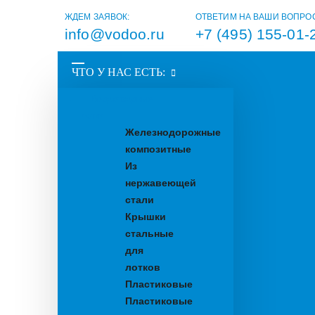
ЖДЕМ ЗАЯВОК:
ОТВЕТИМ НА ВАШИ ВОПРО
info@vodoo.ru
+7 (495) 155-01-
ЧТО У НАС ЕСТЬ:
Водоотводные
лотки
Железнодорожные
композитные
Из
нержавеющей
стали
Крышки
стальные
для
лотков
Пластиковые
Пластиковые