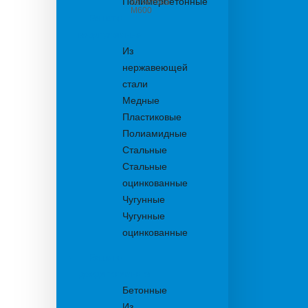
Полимербетонные
из бетона
М600
Решетки
водоприемные
Из
нержавеющей
стали
Медные
Пластиковые
Полиамидные
Стальные
Стальные
оцинкованные
Чугунные
Чугунные
оцинкованные
Решетки
дождеприемника
Бетонные
Из