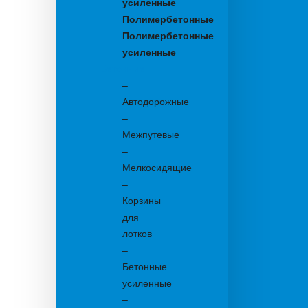
усиленные
Полимербетонные
Полимербетонные
усиленные
Бетонные:
–
Автодорожные
–
Межпутевые
–
Мелкосидящие
–
Корзины
для
лотков
–
Бетонные
усиленные
–