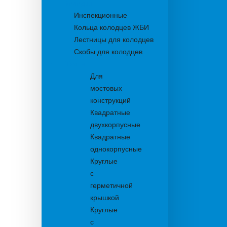
Колодцы
Инспекционные
Кольца колодцев ЖБИ
Лестницы для колодцев
Скобы для колодцев
Трапы
Для
мостовых
конструкций
Квадратные
двухкорпусные
Квадратные
однокорпусные
Круглые
с
герметичной
крышкой
Круглые
с