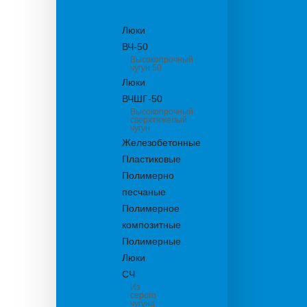
канализационные
Люки
ВЧ-50
Высокопрочный
чугун 50
Люки
ВЧШГ-50
Высокопрочный
сверхтяжелый
чугун
Железобетонные
Пластиковые
Полимерно
песчаные
Полимерное
композитные
Полимерные
Люки
СЧ
Из
серого
чугуна