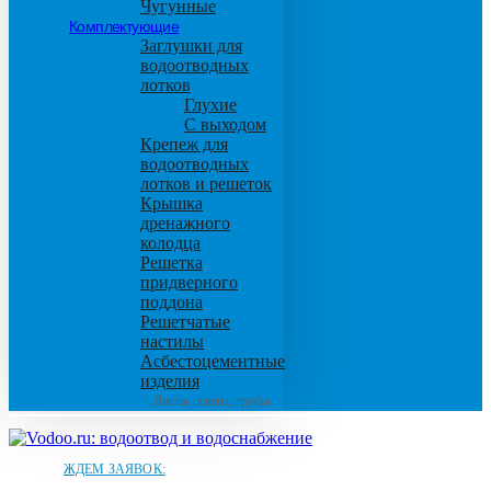
Чугунные
Комплектующие
Заглушки для
водоотводных
лотков
Глухие
С выходом
Крепеж для
водоотводных
лотков и решеток
Крышка
дренажного
колодца
Решетка
придверного
поддона
Решетчатые
настилы
Асбестоцементные
изделия
Листы, плиты, трубы
ЖДЕМ ЗАЯВОК: