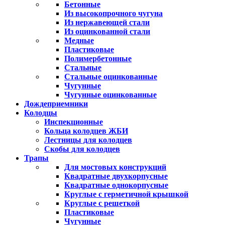
Бетонные
Из высокопрочного чугуна
Из нержавеющей стали
Из оцинкованной стали
Медные
Пластиковые
Полимербетонные
Стальные
Стальные оцинкованные
Чугунные
Чугунные оцинкованные
Дождеприемники
Колодцы
Инспекционные
Кольца колодцев ЖБИ
Лестницы для колодцев
Скобы для колодцев
Трапы
Для мостовых конструкций
Квадратные двухкорпусные
Квадратные однокорпусные
Круглые с герметичной крышкой
Круглые с решеткой
Пластиковые
Чугунные