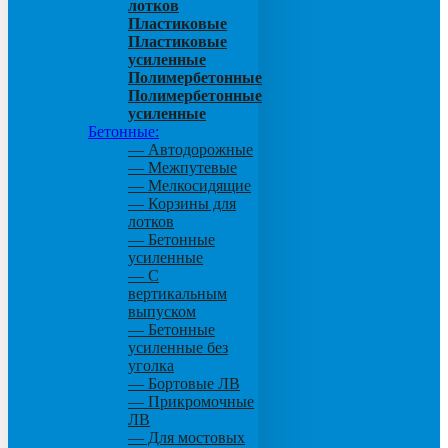
лотков
Пластиковые
Пластиковые
усиленные
Полимербетонные
Полимербетонные
усиленные
Бетонные:
— Автодорожные
— Межпутевые
— Мелкосидящие
— Корзины для
лотков
— Бетонные
усиленные
— С
вертикальным
выпуском
— Бетонные
усиленные без
уголка
— Бортовые ЛВ
— Прикромочные
ЛВ
— Для мостовых