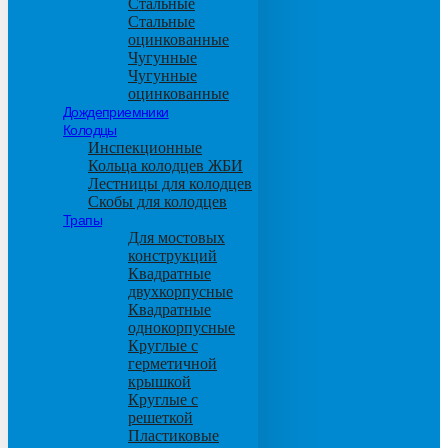
Стальные
Стальные
оцинкованные
Чугунные
Чугунные
оцинкованные
Дождеприемники
Колодцы
Инспекционные
Кольца колодцев ЖБИ
Лестницы для колодцев
Скобы для колодцев
Трапы
Для мостовых
конструкций
Квадратные
двухкорпусные
Квадратные
однокорпусные
Круглые с
герметичной
крышкой
Круглые с
решеткой
Пластиковые