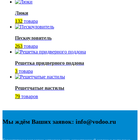
Люки
132
товара
Пескоуловитель
263
товара
Решетка придверного поддона
3
товара
Решетчатые настилы
79
товаров
Мы ждём Ваших заявок: info@vodoo.ru