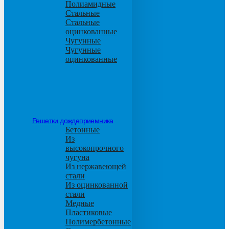
Полиамидные
Стальные
Стальные
оцинкованные
Чугунные
Чугунные
оцинкованные
Решетки дождеприемника
Бетонные
Из
высокопрочного
чугуна
Из нержавеющей
стали
Из оцинкованной
стали
Медные
Пластиковые
Полимербетонные