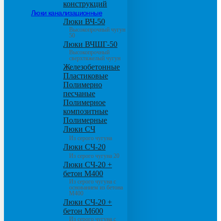
конструкций
Люки канализационные
Люки ВЧ-50
Высокопрочный чугун
50
Люки ВЧШГ-50
Высокопрочный
сверхтяжелый чугун
Железобетонные
Пластиковые
Полимерно
песчаные
Полимерное
композитные
Полимерные
Люки СЧ
Из серого чугуна
Люки СЧ-20
Из серого чугуна 20
Люки СЧ-20 +
бетон М400
Из серого чугуна с
основанием из бетона
М400
Люки СЧ-20 +
бетон М600
Из серого чугуна с