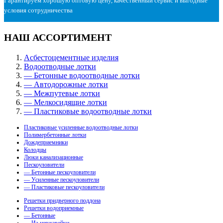
Гарантируем хорошую оптовую цену, качественный сервис и выгодные
условия сотрудничества
НАШ АССОРТИМЕНТ
Асбестоцементные изделия
Водоотводные лотки
— Бетонные водоотводные лотки
— Автодорожные лотки
— Межпутевые лотки
— Мелкосидящие лотки
— Пластиковые водоотводные лотки
Пластиковые усиленные водоотводные лотки
Полимербетонные лотки
Дождеприемники
Колодцы
Люки канализационные
Пескоуловители
— Бетонные пескоуловители
— Усиленные пескоуловители
— Пластиковые пескоуловители
Решетки придверного поддона
Решетки водоприемные
— Бетонные