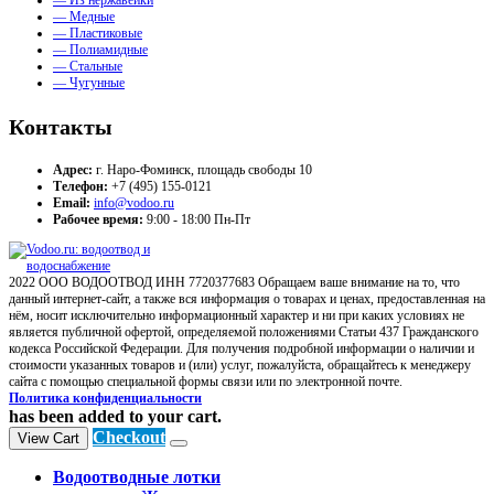
— Из нержавейки
— Медные
— Пластиковые
— Полиамидные
— Стальные
— Чугунные
Контакты
Адрес:
г. Наро-Фоминск, площадь свободы 10
Телефон:
+7 (495) 155-0121
Email:
info@vodoo.ru
Рабочее время:
9:00 - 18:00 Пн-Пт
2022 ООО ВОДООТВОД ИНН 7720377683 Обращаем ваше внимание на то, что
данный интернет-сайт, а также вся информация о товарах и ценах, предоставленная на
нём, носит исключительно информационный характер и ни при каких условиях не
является публичной офертой, определяемой положениями Статьи 437 Гражданского
кодекса Российской Федерации. Для получения подробной информации о наличии и
стоимости указанных товаров и (или) услуг, пожалуйста, обращайтесь к менеджеру
сайта с помощью специальной формы связи или по электронной почте.
Политика конфиденциальности
has been added to your cart.
Checkout
View Cart
Водоотводные лотки