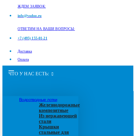
ЖДЕМ ЗАЯВОК:
info@vodoo.ru
ОТВЕТИМ НА ВАШИ ВОПРОСЫ:
+7 (495) 155-01-21
Доставка
Оплата
ЧТО У НАС ЕСТЬ:
Водоотводные лотки
Железнодорожные
композитные
Из нержавеющей
стали
Крышки
стальные для