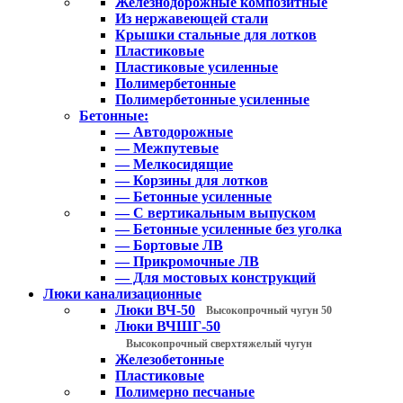
Железнодорожные композитные
Из нержавеющей стали
Крышки стальные для лотков
Пластиковые
Пластиковые усиленные
Полимербетонные
Полимербетонные усиленные
Бетонные:
— Автодорожные
— Межпутевые
— Мелкосидящие
— Корзины для лотков
— Бетонные усиленные
— С вертикальным выпуском
— Бетонные усиленные без уголка
— Бортовые ЛВ
— Прикромочные ЛВ
— Для мостовых конструкций
Люки канализационные
Люки ВЧ-50
Высокопрочный чугун 50
Люки ВЧШГ-50
Высокопрочный сверхтяжелый чугун
Железобетонные
Пластиковые
Полимерно песчаные