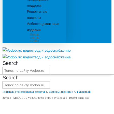
поддона
Решетчатые
настилы
Асбестоцементные
изделия
Листы,
плиты,
трубы
Search
Search
Главная
Трубопроводная арматура
,
Затворы дисковые
,
С рукояткой
Затвор ABRA-BUV-VF866D300H Ру16 с рукояткой DN300 диск н/ж
ЗАТВОР ABRA-BUV-