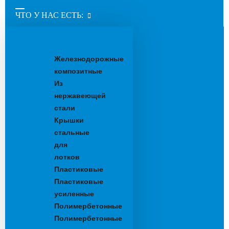
ЧТО У НАС ЕСТЬ:
Водоотводные
лотки
Железнодорожные
композитные
Из
нержавеющей
стали
Крышки
стальные
для
лотков
Пластиковые
Пластиковые
усиленные
Полимербетонные
Полимербетонные