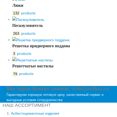
Люки
132
products
Пескоуловитель
263
products
Решетка придверного поддона
3
products
Решетчатые настилы
79
products
Мы ждём Ваших заявок: info@vodoo.ru
Гарантируем хорошую оптовую цену, качественный сервис и
выгодные условия сотрудничества
НАШ АССОРТИМЕНТ
Асбестоцементные изделия