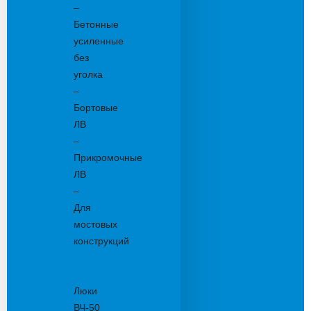
–
Бетонные
усиленные
без
уголка
–
Бортовые
ЛВ
–
Прикромочные
ЛВ
–
Для
мостовых
конструкций
Люки
канализационные
Люки
ВЧ-50