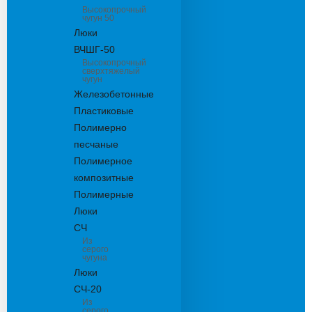
Высокопрочный
чугун 50
Люки
ВЧШГ-50
Высокопрочный
сверхтяжелый
чугун
Железобетонные
Пластиковые
Полимерно
песчаные
Полимерное
композитные
Полимерные
Люки
СЧ
Из
серого
чугуна
Люки
СЧ-20
Из
серого