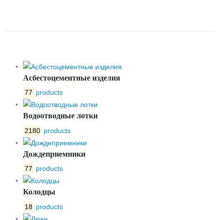
VF866D300H РУ16 С
РУКОЯТКОЙ DN300 ДИСК Н/Ж
Асбестоцементные изделия
77
products
Водоотводные лотки
2180
products
Дождеприемники
77
products
Колодцы
18
products