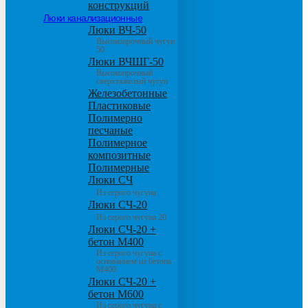
конструкций
Люки канализационные
Люки ВЧ-50
Высокопрочный чугун
50
Люки ВЧШГ-50
Высокопрочный
сверхтяжелый чугун
Железобетонные
Пластиковые
Полимерно
песчаные
Полимерное
композитные
Полимерные
Люки СЧ
Из серого чугуна
Люки СЧ-20
Из серого чугуна 20
Люки СЧ-20 +
бетон М400
Из серого чугуна с
основанием из бетона
М400
Люки СЧ-20 +
бетон М600
Из серого чугуна с