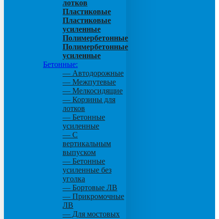
лотков
Пластиковые
Пластиковые
усиленные
Полимербетонные
Полимербетонные
усиленные
Бетонные:
— Автодорожные
— Межпутевые
— Мелкосидящие
— Корзины для
лотков
— Бетонные
усиленные
— С
вертикальным
выпуском
— Бетонные
усиленные без
уголка
— Бортовые ЛВ
— Прикромочные
ЛВ
— Для мостовых