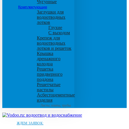
Чугунные
Комплектующие
Заглушки для
водоотводных
лотков
Глухие
С выходом
Крепеж для
водоотводных
лотков и решеток
Крышка
дренажного
колодца
Решетка
придверного
поддона
Решетчатые
настилы
Асбестоцементные
изделия
Листы, плиты, трубы
ЖДЕМ ЗАЯВОК: