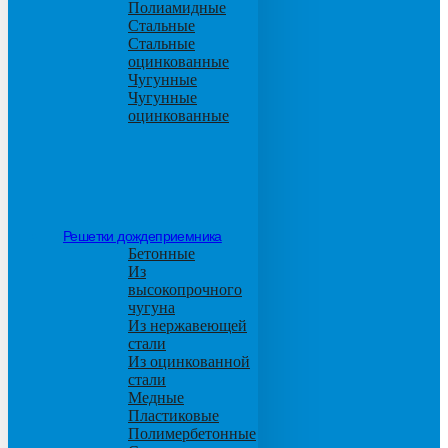
Полиамидные
Стальные
Стальные
оцинкованные
Чугунные
Чугунные
оцинкованные
Решетки дождеприемника
Бетонные
Из
высокопрочного
чугуна
Из нержавеющей
стали
Из оцинкованной
стали
Медные
Пластиковые
Полимербетонные