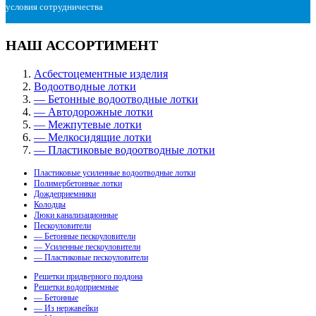
условия сотрудничества
НАШ АССОРТИМЕНТ
Асбестоцементные изделия
Водоотводные лотки
— Бетонные водоотводные лотки
— Автодорожные лотки
— Межпутевые лотки
— Мелкосидящие лотки
— Пластиковые водоотводные лотки
Пластиковые усиленные водоотводные лотки
Полимербетонные лотки
Дождеприемники
Колодцы
Люки канализационные
Пескоуловители
— Бетонные пескоуловители
— Усиленные пескоуловители
— Пластиковые пескоуловители
Решетки придверного поддона
Решетки водоприемные
— Бетонные
— Из нержавейки