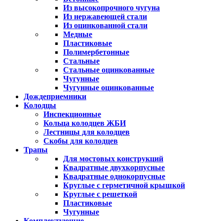
Из высокопрочного чугуна
Из нержавеющей стали
Из оцинкованной стали
Медные
Пластиковые
Полимербетонные
Стальные
Стальные оцинкованные
Чугунные
Чугунные оцинкованные
Дождеприемники
Колодцы
Инспекционные
Кольца колодцев ЖБИ
Лестницы для колодцев
Скобы для колодцев
Трапы
Для мостовых конструкций
Квадратные двухкорпусные
Квадратные однокорпусные
Круглые с герметичной крышкой
Круглые с решеткой
Пластиковые
Чугунные
Комплектующие