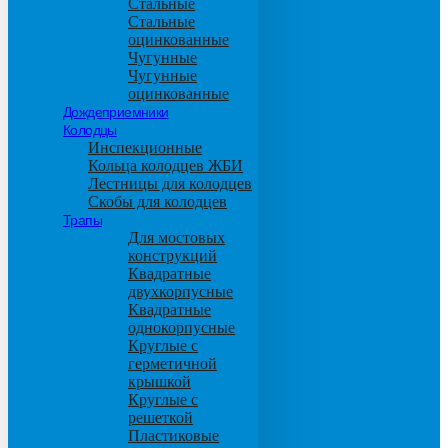
Стальные
Стальные
оцинкованные
Чугунные
Чугунные
оцинкованные
Дождеприемники
Колодцы
Инспекционные
Кольца колодцев ЖБИ
Лестницы для колодцев
Скобы для колодцев
Трапы
Для мостовых
конструкций
Квадратные
двухкорпусные
Квадратные
однокорпусные
Круглые с
герметичной
крышкой
Круглые с
решеткой
Пластиковые