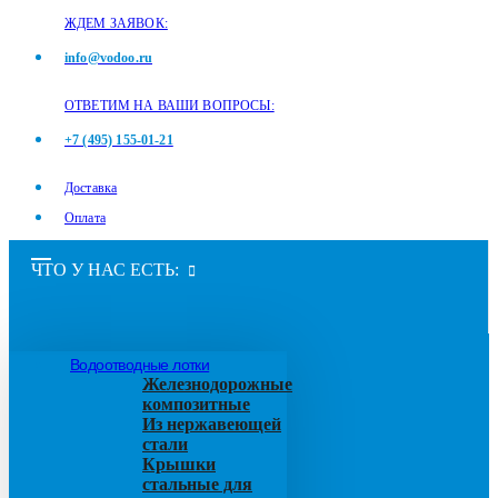
ЖДЕМ ЗАЯВОК:
info@vodoo.ru
ОТВЕТИМ НА ВАШИ ВОПРОСЫ:
+7 (495) 155-01-21
Доставка
Оплата
ЧТО У НАС ЕСТЬ:
Водоотводные лотки
Железнодорожные
композитные
Из нержавеющей
стали
Крышки
стальные для